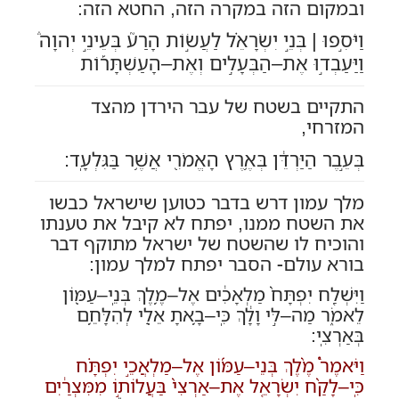
ובמקום הזה במקרה הזה, החטא הזה:
וַיֹּסִ֣פוּ | בְּנֵ֣י יִשְׂרָאֵ֗ל לַעֲשׂ֣וֹת הָרַע֮ בְּעֵינֵ֣י יְהוָה֒
וַיַּעַבְד֣וּ אֶת–הַבְּעָלִ֣ים וְאֶת–הָעַשְׁתָּר֡וֹת
התקיים בשטח של עבר הירדן מהצד
המזרחי,
בְּעֵ֣בֶר הַיַּרְדֵּ֔ן בְּאֶ֥רֶץ הָאֱמֹרִ֖י אֲשֶׁ֥ר בַּגִּלְעָֽד:
מלך עמון דרש בדבר כטוען שישראל כבשו
את השטח ממנו, יפתח לא קיבל את טענתו
והוכיח לו שהשטח של ישראל מתוקף דבר
בורא עולם- הסבר יפתח למלך עמון:
וַיִּשְׁלַ֤ח יִפְתָּח֙ מַלְאָכִ֔ים אֶל
–
מֶ֥לֶךְ בְּנֵֽי
–
עַמּ֖וֹן
לֵאמֹ֑ר מַה
–
לִּ֣י וָלָ֔ךְ כִּֽי
–
בָ֥אתָ אֵלַ֖י לְהִלָּחֵ֥ם
בְּאַרְצִֽי
:
וַיֹּאמֶר֩ מֶ֨לֶךְ בְּנֵי
–
עַמּ֜וֹן אֶל
–
מַלְאֲכֵ֣י יִפְתָּ֗ח
כִּֽי
–
לָקַ֨ח יִשְׂרָאֵ֤ל אֶת
–
אַרְצִי֙ בַּעֲלוֹת֣וֹ מִמִּצְרַ֔יִם