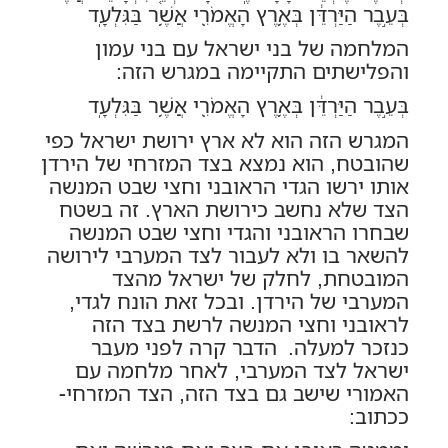
בְּעֵ֣בֶר הַיַּרְדֵּ֔ן בְּאֶ֥רֶץ הָאֱמֹרִ֖י אֲשֶׁ֥ר בַּגִּלְעָֽד
המלחמה של בני ישראל עם בני עמון
והפלישתים התקיימה במגרש הזה:
בְּעֵ֣בֶר הַיַּרְדֵּ֔ן בְּאֶ֥רֶץ הָאֱמֹרִ֖י אֲשֶׁ֥ר בַּגִּלְעָֽד
המגרש הזה הוא לא ארץ ירושת ישראל כפי
שהובטח, הוא נמצא בצד המזרחי של הירדן
אותו ירשו הגדי הראובני וחצי שבט המנשה
הצד שלא נחשב כירושת הארץ. זה בשטח
שבחרו הראובני והגדי וחצי שבט המנשה
להשאר בו ולא לעבור לצד המערבי לירושה
המובטחת, לחלק של ישראל מהצד
המערבי של הירדן. ובכל זאת הונח לגדי,
לראובני וחצי המנשה לרשת בצד הזה
כנזכר למעלה. הדבר קרה לפני מעבר
ישראל לצד המערבי, לאחר מלחמה עם
האמורי שישב גם בצד הזה, הצד המזרחי-
ככתוב: