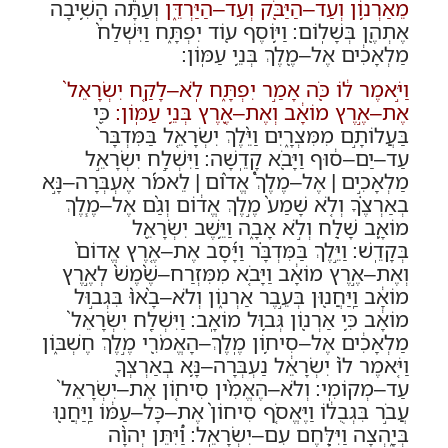
מֵאַרְנ֥וֹן וְעַד
–
הַיַּבֹּ֖ק וְעַד
–
הַיַּרְדֵּ֑ן
וְעַתָּ֕ה הָשִׁ֥יבָה
אֶתְהֶ֖ן בְּשָׁלֽוֹם
:
וַיּ֥וֹסֶף ע֖וֹד יִפְתָּ֑ח וַיִּשְׁלַח֙
מַלְאָכִ֔ים אֶל
–
מֶ֖לֶךְ בְּנֵ֥י עַמּֽוֹן
:
וַיֹּ֣אמֶר ל֔וֹ כֹּ֖ה אָמַ֣ר יִפְתָּ֑ח לֹֽא
–
לָקַ֤ח יִשְׂרָאֵל֙
אֶת
–
אֶ֣רֶץ מוֹאָ֔ב וְאֶת
–
אֶ֖רֶץ בְּנֵ֥י עַמּֽוֹן
:
כִּ֖י
בַּעֲלוֹתָ֣ם מִמִּצְרָ֑יִם וַיֵּ֨לֶךְ יִשְׂרָאֵ֤ל בַּמִּדְבָּר֙
עַד
–
יַם
–
ס֔וּף וַיָּבֹ֖א קָדֵֽשָׁה
:
וַיִּשְׁלַ֣ח יִשְׂרָאֵ֣ל
מַלְאָכִ֣ים
|
אֶל
–
מֶלֶךְ֩ אֱד֨וֹם
|
לֵאמֹ֜ר אֶעְבְּרָה
–
נָּ֣א
בְאַרְצֶ֗ךָ וְלֹ֤א שָׁמַע֙ מֶ֣לֶךְ אֱד֔וֹם וְגַ֨ם אֶל
–
מֶ֧לֶךְ
מוֹאָ֛ב שָׁלַ֖ח וְלֹ֣א אָבָ֑ה וַיֵּ֥שֶׁב יִשְׂרָאֵ֖ל
בְּקָדֵֽשׁ
:
וַיֵּ֣לֶךְ בַּמִּדְבָּ֗ר וַיָּ֜סָב אֶת
–
אֶ֤רֶץ אֱדוֹם֙
וְאֶת
–
אֶ֣רֶץ מוֹאָ֔ב וַיָּבֹ֤א מִמִּזְרַח
–
שֶׁ֙מֶשׁ֙ לְאֶ֣רֶץ
מוֹאָ֔ב וַֽיַּחֲנ֖וּן בְּעֵ֣בֶר אַרְנ֑וֹן וְלֹא
–
בָ֙אוּ֙ בִּגְב֣וּל
מוֹאָ֔ב כִּ֥י אַרְנ֖וֹן גְּב֥וּל מוֹאָֽב
:
וַיִּשְׁלַ֤ח יִשְׂרָאֵל֙
מַלְאָכִ֔ים אֶל
–
סִיח֥וֹן מֶֽלֶךְ
–
הָאֱמֹרִ֖י מֶ֣לֶךְ חֶשְׁבּ֑וֹן
וַיֹּ֤אמֶר לוֹ֙ יִשְׂרָאֵ֔ל נַעְבְּרָה
–
נָּ֥א בְאַרְצְךָ֖
עַד
–
מְקוֹמִֽי
:
וְלֹא
–
הֶאֱמִ֨ין סִיח֤וֹן אֶת
–
יִשְׂרָאֵל֙
עֲבֹ֣ר בִּגְבֻל֔וֹ וַיֶּאֱסֹ֤ף סִיחוֹן֙ אֶת
–
כָּל
–
עַמּ֔וֹ וַֽיַּחֲנ֖וּ
בְּיָ֑הְצָה וַיִּלָּ֖חֶם עִם
–
יִשְׂרָאֵֽל
:
וַ֠יִּתֵּן יְהוָ֨ה