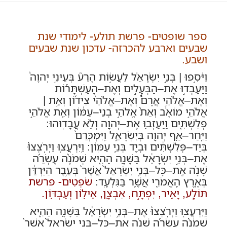
ספר שופטים- פרשת תולע- לימודי שנת
שבעים וארבע להכרזה- עדכון שנת שבעים
ושבע.
וַיֹּסִ֣פוּ | בְּנֵ֣י יִשְׂרָאֵ֗ל לַעֲשׂ֣וֹת הָרַע֮ בְּעֵינֵ֣י יְהוָה֒
וַיַּעַבְד֣וּ אֶת–הַבְּעָלִ֣ים וְאֶת–הָעַשְׁתָּר֡וֹת
וְאֶת–אֱלֹהֵ֣י אֲרָם֩ וְאֶת–אֱלֹהֵ֨י צִיד֜וֹן וְאֵ֣ת |
אֱלֹהֵ֣י מוֹאָ֗ב וְאֵת֙ אֱלֹהֵ֣י בְנֵי–עַמּ֔וֹן וְאֵ֖ת אֱלֹהֵ֣י
פְלִשְׁתִּ֑ים וַיַּעַזְב֥וּ אֶת–יְהוָ֖ה וְלֹ֥א עֲבָדֽוּהוּ:
וַיִּֽחַר–אַ֥ף יְהוָ֖ה בְּיִשְׂרָאֵ֑ל וַֽיִּמְכְּרֵם֙
בְּיַד–פְּלִשְׁתִּ֔ים וּבְיַ֖ד בְּנֵ֥י עַמּֽוֹן: וַֽיִּרְעֲצ֤וּ וַיְרֹֽצְצוּ֙
אֶת–בְּנֵ֣י יִשְׂרָאֵ֔ל בַּשָּׁנָ֖ה הַהִ֑יא שְׁמֹנֶ֨ה עֶשְׂרֵ֜ה
שָׁנָ֗ה אֶֽת–כָּל–בְּנֵ֤י יִשְׂרָאֵל֙ אֲשֶׁר֙ בְּעֵ֣בֶר הַיַּרְדֵּ֔ן
בְּאֶ֥רֶץ הָאֱמֹרִ֖י אֲשֶׁ֥ר בַּגִּלְעָֽד:
שֹׁפְטִים- פרשת
תּוֹלָ֧ע, יָאִ֖יר, יִפְתָּ֣ח, אִבְצָ֖ן, אֵיל֖וֹן וְעַבְדּ֥וֹן.
וַֽיִּרְעֲצ֤וּ וַיְרֹֽצְצוּ֙ אֶת–בְּנֵ֣י יִשְׂרָאֵ֔ל בַּשָּׁנָ֖ה הַהִ֑יא
שְׁמֹנֶ֨ה עֶשְׂרֵ֜ה שָׁנָ֗ה אֶֽת–כָּל–בְּנֵ֤י יִשְׂרָאֵל֙ אֲשֶׁר֙