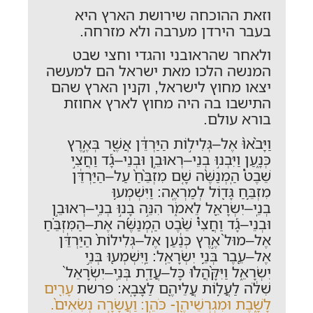
וזאת ההוכחה שירושת הארץ היא
בעבר הירדן מערבה ולא מזרחה.
ולאחר שהראובני והגדי וחצי שבט
המנשה הלכו מאת ישראל הם למעשה
יצאו מחוץ לישראל, וקנין הארץ שהם
התישבו בה היה מחוץ לארץ אחוזת
בורא עולם.
וַיָּבֹ֙אוּ֙ אֶל–גְּלִיל֣וֹת הַיַּרְדֵּ֔ן אֲשֶׁ֖ר בְּאֶ֣רֶץ
כְּנָ֑עַן וַיִּבְנ֣וּ בְנֵי–רְאוּבֵ֣ן וּבְנֵי–גָ֡ד וַחֲצִ֣י
שֵׁבֶט֩ הַֽמְנַשֶּׁ֨ה שָׁ֤ם מִזְבֵּ֙חַ֙ עַל–הַיַּרְדֵּ֔ן
מִזְבֵּ֥חַ גָּד֖וֹל לְמַרְאֶֽה: וַיִּשְׁמְע֥וּ
בְנֵֽי–יִשְׂרָאֵ֖ל לֵאמֹ֑ר הִנֵּ֣ה בָנ֣וּ בְנֵֽי–רְאוּבֵ֣ן
וּבְנֵי–גָ֡ד וַחֲצִי֩ שֵׁ֨בֶט הַֽמְנַשֶּׁ֜ה אֶת–הַמִּזְבֵּ֗חַ
אֶל–מוּל֙ אֶ֣רֶץ כְּנַ֔עַן אֶל–גְּלִילוֹת֙ הַיַּרְדֵּ֔ן
אֶל–עֵ֖בֶר בְּנֵ֥י יִשְׂרָאֵֽל: וַֽיִּשְׁמְע֖וּ בְּנֵ֣י
יִשְׂרָאֵ֑ל וַיִּקָּ֨הֲל֜וּ כָּל–עֲדַ֤ת בְּנֵֽי–יִשְׂרָאֵל֙
שִׁלֹ֔ה לַעֲל֥וֹת עֲלֵיהֶ֖ם לַצָּבָֽא: פרשת
עָרִ֖ים
לָשָׁ֑בֶת וּמִגְרְשֵׁיהֶ֖ן- כֹּהֵֽן: וַעֲשָׂרָ֤ה נְשִׂאִים֙.