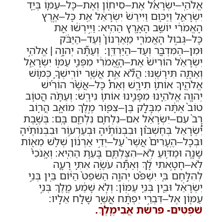
אֱלֹהֵֽי
–
יִשְׂרָאֵ֜ל אֶת
–
סִיח֧וֹן וְאֶת
–
כָּל
–
עַמּ֛וֹ בְּיַ֥ד
יִשְׂרָאֵ֖ל וַיַּכּ֑וּם וַיִּירַשׁ֙ יִשְׂרָאֵ֔ל אֵ֚ת כָּל
–
אֶ֣רֶץ
הָאֱמֹרִ֔י יוֹשֵׁ֖ב הָאָ֥רֶץ הַהִֽיא
:
וַיִּ֣ירְשׁ֔וּ אֵ֖ת
כָּל
–
גְּב֣וּל הָאֱמֹרִ֑י מֵֽאַרְנוֹן֙ וְעַד
–
הַיַּבֹּ֔ק
וּמִן
–
הַמִּדְבָּ֖ר וְעַד
–
הַיַּרְדֵּֽן
:
וְעַתָּ֞ה יְהוָ֣ה
|
אֱלֹהֵ֣י
יִשְׂרָאֵ֗ל הוֹרִישׁ֙ אֶת
–
הָ֣אֱמֹרִ֔י מִפְּנֵ֖י עַמּ֣וֹ יִשְׂרָאֵ֑ל
וְאַתָּ֖ה תִּירָשֶֽׁנּוּ
:
הֲלֹ֞א אֵ֣ת אֲשֶׁ֧ר יוֹרִֽישְׁךָ֛ כְּמ֥וֹשׁ
אֱלֹהֶ֖יךָ אוֹת֥וֹ תִירָ֑שׁ וְאֵת֩ כָּל
–
אֲשֶׁ֨ר הוֹרִ֜ישׁ
יְהוָ֧ה אֱלֹהֵ֛ינוּ מִפָּנֵ֖ינוּ אוֹת֥וֹ נִירָֽשׁ
:
וְעַתָּ֗ה הֲט֥וֹב
טוֹב֙ אַתָּ֔ה מִבָּלָ֥ק בֶּן
–
צִפּ֖וֹר מֶ֣לֶךְ מוֹאָ֑ב הֲר֥וֹב
רָב֙ עִם
–
יִשְׂרָאֵ֔ל אִם
–
נִלְחֹ֥ם נִלְחַ֖ם בָּֽם
:
בְּשֶׁ֣בֶת
יִ֠שְׂרָאֵל בְּחֶשְׁבּ֨וֹן וּבִבְנוֹתֶ֜יהָ וּבְעַרְע֣וֹר וּבִבְנוֹתֶ֗יהָ
וּבְכָל
–
הֶֽעָרִים֙ אֲשֶׁר֙ עַל
–
יְדֵ֣י אַרְנ֔וֹן שְׁלֹ֥שׁ מֵא֖וֹת
שָׁנָ֑ה וּמַדּ֥וּעַ לֹֽא
–
הִצַּלְתֶּ֖ם בָּעֵ֥ת הַהִֽיא
:
וְאָֽנֹכִי֙
לֹֽא
–
חָטָ֣אתִי לָ֔ךְ וְאַתָּ֞ה עֹשֶׂ֥ה אִתִּ֛י רָעָ֖ה
לְהִלָּ֣חֶם בִּ֑י יִשְׁפֹּ֨ט יְהוָ֤ה הַשֹּׁפֵט֙ הַיּ֔וֹם בֵּ֚ין בְּנֵ֣י
יִשְׂרָאֵ֔ל וּבֵ֖ין בְּנֵ֥י עַמּֽוֹן
:
וְלֹ֣א שָׁמַ֔ע מֶ֖לֶךְ בְּנֵ֣י
עַמּ֑וֹן אֶל
–
דִּבְרֵ֣י יִפְתָּ֔ח אֲשֶׁ֥ר שָׁלַ֖ח אֵלָֽיו
:
שֹׁפְטִים- פרשת אֲבִימֶ֤לֶךְ.