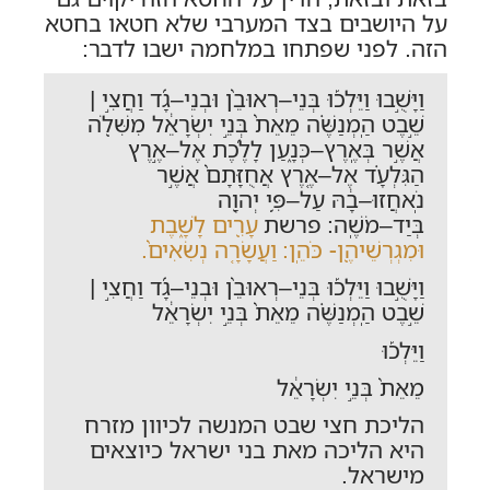
על היושבים בצד המערבי שלא חטאו בחטא
הזה. לפני שפתחו במלחמה ישבו לדבר:
וַיָּשֻׁ֣בוּ וַיֵּלְכ֡וּ בְּנֵי–רְאוּבֵ֨ן וּבְנֵי–גָ֜ד וַחֲצִ֣י |
שֵׁ֣בֶט הַֽמְנַשֶּׁ֗ה מֵאֵת֙ בְּנֵ֣י יִשְׂרָאֵ֔ל מִשִּׁלֹ֖ה
אֲשֶׁ֣ר בְּאֶֽרֶץ–כְּנָ֑עַן לָלֶ֜כֶת אֶל–אֶ֣רֶץ
הַגִּלְעָ֗ד אֶל–אֶ֤רֶץ אֲחֻזָּתָם֙ אֲשֶׁ֣ר
נֹֽאחֲזוּ–בָ֔הּ עַל–פִּ֥י יְהוָ֖ה
בְּיַד–מֹשֶֽׁה: פרשת
עָרִ֖ים לָשָׁ֑בֶת
וּמִגְרְשֵׁיהֶ֖ן- כֹּהֵֽן: וַעֲשָׂרָ֤ה נְשִׂאִים֙.
וַיָּשֻׁ֣בוּ וַיֵּלְכ֡וּ בְּנֵי–רְאוּבֵ֨ן וּבְנֵי–גָ֜ד וַחֲצִ֣י |
שֵׁ֣בֶט הַֽמְנַשֶּׁ֗ה מֵאֵת֙ בְּנֵ֣י יִשְׂרָאֵ֔ל
וַיֵּלְכ֡וּ
מֵאֵת֙ בְּנֵ֣י יִשְׂרָאֵ֔ל
הליכת חצי שבט המנשה לכיוון מזרח
היא הליכה מאת בני ישראל כיוצאים
מישראל.