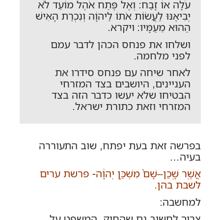
עֹלָה אוֹ זָבַח: וְאֶל פֶּתַח אֹהֶל מוֹעֵד לֹא
יְבִיאֶנּוּ לַעֲשׂוֹת אֹתוֹ לַיהוָֹה וְנִכְרַת הָאִישׁ
הַהוּא מֵעַמָּיו: ויקרא.
ושלחו את פנחס הכהן לדבר עמם
לפני מלחמה.
לאחר שיחה עם פנחס סידרו את
העניינים, היושבים בצד המזרחי
הבטיחו שלא יעשו כדבר הזה בצד
המזרחי וזאת כתורת ישראל.
בפרשה זאת בעת יפתח, שוב התעוררה
בעיה…
אֲשֶׁ֤ר שָֽׁכַן–שָׁם֙ מִשְׁכַּ֣ן יְהוָ֔ה- פרשת ערים
לשבת בהן
.
למחשבה:
צריך לחשוב גם שהחוק, המשפט על