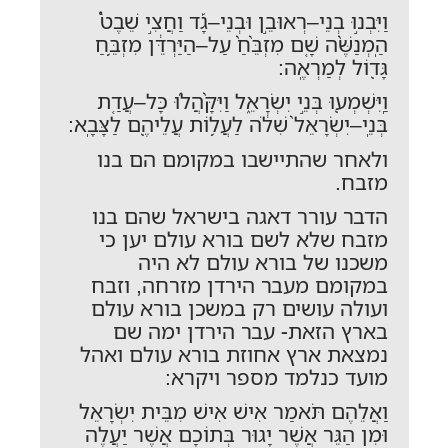
וַיִּבְנ֣וּ בְנֵי–רְאוּבֵ֣ן וּבְנֵי–גָ֡ד וַחֲצִ֣י שֵׁבֶט֩
הַֽמְנַשֶּׁ֨ה שָׁ֤ם מִזְבֵּ֙חַ֙ עַל–הַיַּרְדֵּ֔ן מִזְבֵּ֥חַ
גָּד֖וֹל לְמַרְאֶֽה:
וַֽיִּשְׁמְע֖וּ בְּנֵ֣י יִשְׂרָאֵ֑ל וַיִּקָּ֨הֲל֜וּ כָּל–עֲדַ֤ת
בְּנֵֽי–יִשְׂרָאֵל֙ שִׁלֹ֔ה לַעֲל֥וֹת עֲלֵיהֶ֖ם לַצָּבָֽא:
ולאחר שהתיישבו במקומם הם בנו
מזבח.
הדבר עורר דאגה בישראל שהם בנו
מזבח שלא לשם בורא עולם יען כי
משכנו של בורא עולם לא היה
במקומם מעבר הירדן מזרחה, וזבח
ועולה עושים רק במשכן בורא עולם
בארץ הזאת- עבר הירדן ימה שם
נמצאת ארץ אחוזת בורא עולם ואהל
מועד כנלמד מספר ויקרא:
וַאֲלֵהֶם תֹּאמַר אִישׁ אִישׁ מִבֵּית יִשְׂרָאֵל
וּמִן הַגֵּר אֲשֶׁר יָגוּר בְּתוֹכָם אֲשֶׁר יַעֲלֶה