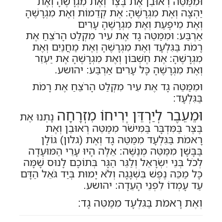
וּמִמַּטֵּה רְאוּבֵן אֶת בֶּצֶר וְאֶת מִגְרָשֶׁהָ וְאֶת
יַהְצָה וְאֶת מִגְרָשֶׁהָ: אֶת קְדֵמוֹת וְאֶת מִגְרָשֶׁהָ
וְאֶת מֵיפָעַת וְאֶת מִגְרָשֶׁהָ עָרִים
אַרְבַּע: וּמִמַּטֵּה גָד אֶת עִיר מִקְלַט הָרֹצֵחַ אֶת
רָמֹת בַּגִּלְעָד וְאֶת מִגְרָשֶׁהָ וְאֶת מַחֲנַיִם וְאֶת
מִגְרָשֶׁהָ: אֶת חֶשְׁבּוֹן וְאֶת מִגְרָשֶׁהָ אֶת יַעְזֵר
וְאֶת מִגְרָשֶׁהָ כָּל עָרִים אַרְבַּע: יהושע.
וּמִמַּטֵּה גָד אֶת עִיר מִקְלַט הָרֹצֵחַ אֶת רָמֹת
בַּגִּלְעָד:
וּמֵעֵבֶר לְיַרְדֵּן יְרִיחוֹ מִזְרָחָה
נָתְנוּ אֶת
בֶּצֶר בַּמִּדְבָּר בַּמִּישֹׁר מִמַּטֵּה רְאוּבֵן וְאֶת
רָאמֹת בַּגִּלְעָד מִמַּטֵּה גָד וְאֶת (גלון) גּוֹלָן
בַּבָּשָׁן מִמַּטֵּה מְנַשֶּׁה: אֵלֶּה הָיוּ עָרֵי הַמּוּעָדָה
לְכֹל בְּנֵי יִשְׂרָאֵל וְלַגֵּר הַגָּר בְּתוֹכָם לָנוּס שָׁמָּה
כָּל מַכֵּה נֶפֶשׁ בִּשְׁגָגָה וְלֹא יָמוּת בְּיַד גֹּאֵל הַדָּם
עַד עָמְדוֹ לִפְנֵי הָעֵדָה: יהושע.
וְאֶת רָאמֹת בַּגִּלְעָד מִמַּטֵּה גָד: