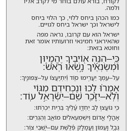
לקורח, בורא עולם בוחר מי לקרב אליו
ולמה.
כמו הכהן ביחס ללוי, כך הלוי ביחס
לישראל וכך ישראל ביחס לגויים.
ישראל הוא עם קרובו, נראה מפה
שהאיראני חמינאי וזרועותיו אומר זאת
וחוטא בזאת:
כִּֽי–הִנֵּ֣ה א֭וֹיְבֶיךָ יֶהֱמָי֑וּן
וּ֝מְשַׂנְאֶ֗יךָ נָ֣שְׂאוּ רֹֽאשׁ:
עַֽל–עַ֭מְּךָ יַעֲרִ֣ימוּ ס֑וֹד וְ֝יִתְיָעֲצ֗וּ עַל–צְפוּנֶֽיךָ:
אָמְר֗וּ לְ֭כוּ וְנַכְחִידֵ֣ם מִגּ֑וֹי
וְלֹֽא–יִזָּכֵ֖ר שֵֽׁם–יִשְׂרָאֵ֣ל עֽוֹד:
כִּ֤י נוֹעֲצ֣וּ לֵ֣ב יַחְדָּ֑ו עָ֝לֶ֗יךָ בְּרִ֣ית יִכְרֹֽתוּ:
אָהֳלֵ֣י אֱ֭דוֹם וְיִשְׁמְעֵאלִ֗ים מוֹאָ֥ב וְהַגְרִֽים:
גְּבָ֣ל וְ֭עַמּוֹן וַעֲמָלֵ֑ק פְּ֝לֶ֗שֶׁת עִם–יֹ֥שְׁבֵי צֽוֹר: