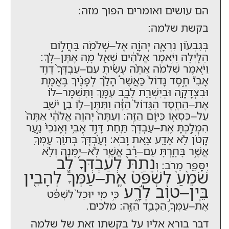
הם עושים ואומרים הפוך מזה:
בקשת שלמה:
בְּגִבְע֗וֹן נִרְאָ֧ה יְהוָֹ֛ה אֶל–שְׁלֹמֹ֖ה בַּחֲל֣וֹם
הַלָּ֑יְלָה וַיֹּ֣אמֶר אֱלֹהִ֔ים שְׁאַ֖ל מָ֥ה אֶתֶּן–לָֽךְ:
וַיֹּ֣אמֶר שְׁלֹמֹ֗ה אַתָּ֨ה עָשִׂ֜יתָ עִם–עַבְדְּךָ֙ דָוִ֣ד
אָבִי֮ חֶ֣סֶד גָּדוֹל֒ כַּאֲשֶׁר֩ הָלַ֨ךְ לְפָנֶ֜יךָ בֶּאֱמֶ֧ת
וּבִצְדָקָ֛ה וּבְיִשְׁרַ֥ת לֵבָ֖ב עִמָּ֑ךְ וַתִּשְׁמָר–ל֗וֹ
אֶת–הַחֶ֤סֶד הַגָּדוֹל֙ הַזֶּ֔ה וַתִּתֶּן–ל֥וֹ בֵ֛ן יֹשֵׁ֥ב
עַל–כִּסְא֖וֹ כַּיּ֥וֹם הַזֶּֽה: וְעַתָּה֙ יְהוָ֣ה אֱלֹהָ֔י אַתָּה֙
הִמְלַ֣כְתָּ אֶֽת–עַבְדְּךָ֔ תַּ֖חַת דָּוִ֣ד אָבִ֑י וְאָֽנֹכִי֙ נַ֣עַר
קָטֹ֔ן לֹ֥א אֵדַ֖ע צֵ֥את וָבֹֽא: וְעַ֨בְדְּךָ֔ בְּת֥וֹךְ עַמְּךָ֖
אֲשֶׁ֣ר בָּחָ֑רְתָּ עַם–רָ֕ב אֲשֶׁ֧ר לֹֽא–יִמָּנֶ֛ה וְלֹ֥א
נָתַתָּ֨ לְעַבְדְּךָ֜ לֵ֤ב
יִסָּפֵ֖ר מֵרֹֽב: וְ
שֹׁמֵ֙עַ֙ לִשְׁפֹּ֣ט אֶֽת–עַמְּךָ֔ לְהָבִ֖ין
בֵּֽין–ט֣וֹב לְרָ֑ע
כִּ֣י מִ֤י יוּכַל֙ לִשְׁפֹּ֔ט
אֶת–עַמְּךָ֥ הַכָּבֵ֖ד הַזֶּֽה: מלכים.
דבר בורא אליו על בקשתו זאת של שלמה