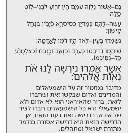
גַּם–אַ֭שּׁוּר נִלְוָ֣ה עִמָּ֑ם הָ֤י֥וּ זְר֖וֹעַ לִבְנֵי–ל֣וֹט
סֶֽלָה:
עֲשֵֽׂה–לָהֶ֥ם כְּמִדְיָ֑ן כְּֽסִֽיסְרָ֥א כְ֝יָבִ֗ין בְּנַ֣חַל
קִישֽׁוֹן:
נִשְׁמְד֥וּ בְֽעֵין–דֹּ֑אר הָ֥יוּ דֹּ֝֗מֶן לָאֲדָמָֽה:
שִׁיתֵ֣מוֹ נְ֭דִיבֵמוֹ כְּעֹרֵ֣ב וְכִזְאֵ֑ב וּֽכְזֶ֥בַח וּ֝כְצַלְמֻנָּ֗ע
כָּל–נְסִיכֵֽמוֹ:
אֲשֶׁ֣ר אָ֭מְרוּ נִ֣ירֲשָׁה לָּ֑נוּ אֵ֝֗ת
נְא֣וֹת אֱלֹהִֽים:
מדובר במזמור זה על הישמעאלים
והמדינים ואדום שבקשו זאת ושחברו
לזאת, ברור שהאיראני הוא לא אדום ולא
ישמעאלי ולא כל הישמעאלים חברו לציר
של איראן בדרישה זאת בעת הזאת, אך
הדרישה הזאת היא דרישה אסורה כנלמד
מתורת ישראל ומתהלים.