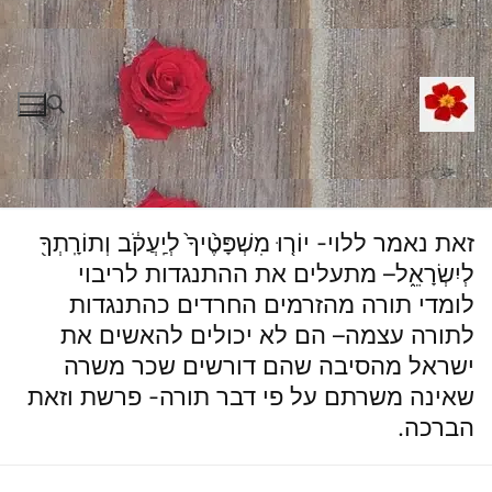
לג
תוכן
חפש:
זאת נאמר ללוי- יוֹר֤וּ מִשְׁפָּטֶ֨יךָ֙ לְיַֽעֲקֹ֔ב וְתוֹרָֽתְךָ֖
לְיִשְׂרָאֵ֑ל– מתעלים את ההתנגדות לריבוי
לומדי תורה מהזרמים החרדים כהתנגדות
לתורה עצמה– הם לא יכולים להאשים את
ישראל מהסיבה שהם דורשים שכר משרה
שאינה משרתם על פי דבר תורה- פרשת וזאת
הברכה.