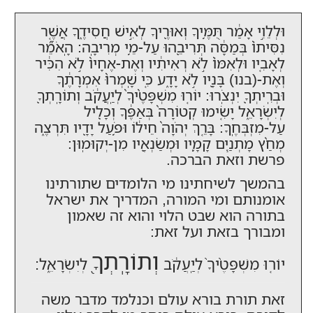
וּלְלֵוִ֣י אָמַ֔ר תֻּמֶּ֥יךָ וְאוּרֶ֖יךָ לְאִ֣ישׁ חֲסִידֶ֑ךָ אֲשֶׁ֤ר
נִסִּיתוֹ֙ בְּמַסָּ֔ה תְּרִיבֵ֖הוּ עַל-מֵ֥י מְרִיבָֽה: הָֽאֹמֵ֞ר
לְאָבִ֤יו וּלְאִמּוֹ֙ לֹ֣א רְאִיתִ֔יו וְאֶת-אֶחָיו֙ לֹ֣א הִכִּ֔יר
וְאֶת-(בנו) בָּנָ֖יו לֹ֣א יָדָ֑ע כִּ֤י שָֽׁמְרוּ֙ אִמְרָתֶ֔ךָ
וּבְרִֽיתְךָ֖ יִנְצֹֽרוּ: יוֹר֤וּ מִשְׁפָּטֶ֨יךָ֙ לְיַֽעֲקֹ֔ב וְתוֹרָֽתְךָ֖
לְיִשְׂרָאֵ֑ל יָשִׂ֤ימוּ קְטוֹרָה֙ בְּאַפֶּ֔ךָ וְכָלִ֖יל
עַל-מִזְבְּחֶֽךָ: בָּרֵ֤ךְ יְהֹוָה֙ חֵיל֔וֹ וּפֹ֥עַל יָדָ֖יו תִּרְצֶ֑ה
מְחַ֨ץ מָתְנַ֧יִם קָמָ֛יו וּמְשַׂנְאָ֖יו מִן-יְקוּמֽוּן:
פרשת וזאת הברכה.
בהמשך לשיחתינו מי הלומדים שתורתינו
אומנותם ומי המורה, המדריך את ישראל
בתורה הוא שבט הלוי והוא זה שאמון
ומבורך בזאת ועל זאת:
וְתוֹרָֽתְךָ֖
יוֹר֤וּ מִשְׁפָּטֶ֨יךָ֙ לְיַֽעֲקֹ֔ב
לְיִשְׂרָאֵ֑ל:
זאת תורת בורא עולם וכנלמד מדבר משה