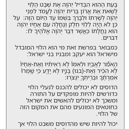
בָּעֵת הַהִוא הִבְדִּיל יְהֹוָה אֶת שֵׁבֶט הַלֵּוִי
לָשֵׂאת אֶת אֲרוֹן בְּרִית יְהֹוָה לַעֲמֹד לִפְנֵי
יְהֹוָה לְשָׁרְתוֹ וּלְבָרֵךְ בִּשְׁמוֹ עַד הַיּוֹם הַזֶּה: עַל
כֵּן לֹא הָיָה לְלֵוִי חֵלֶק וְנַחֲלָה עִם אֶחָיו יְהֹוָה
הוּא נַחֲלָתוֹ כַּאֲשֶׁר דִּבֶּר יְהֹוָה אֱלֹהֶיךָ לוֹ:
דברים.
כמבואר בפרשת זאת מי הוא הלוי המובדל
מישראל הוא יעקב ומבניו בני ישראל:
הָֽאֹמֵ֞ר לְאָבִ֤יו וּלְאִמּוֹ֙ לֹ֣א רְאִיתִ֔יו וְאֶת-אֶחָיו֙
לֹ֣א הִכִּ֔יר וְאֶת-(בנו) בָּנָ֖יו לֹ֣א יָדָ֑ע כִּ֤י שָֽׁמְרוּ֙
אִמְרָתֶ֔ךָ וּבְרִֽיתְךָ֖ יִנְצֹֽרוּ:
הדוסים לא יכולים להכנס לנעלי הלוי
כדורשים להיות מופקדים על התורה
ומשכך לא יכולים להאשים את ישראל
כחוטאים המונעים מהם את המקום הזה
של הלוי.
יכול להיות שיש מהדוסים משבט הלוי אך