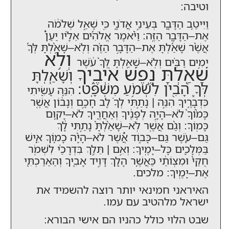
וטיבה:
וַיִּיטַ֥ב הַדָּבָ֖ר בְּעֵינֵ֣י אֲדֹנָ֑י כִּ֚י שָׁאַ֣ל שְׁלֹמֹ֔ה
אֶת–הַדָּבָ֖ר הַזֶּֽה: וַיֹּ֨אמֶר אֱלֹהִ֜ים אֵלָ֗יו יַעַן֩
אֲשֶׁ֨ר שָׁאַ֜לְתָּ אֶת–הַדָּבָ֣ר הַזֶּ֗ה וְלֹֽא–שָׁאַ֨לְתָּ לְּךָ֜
וְלֹ֥א
יָמִ֣ים רַבִּ֗ים וְלֹֽא–שָׁאַ֤לְתָּ לְּךָ֙ עֹ֔שֶׁר
שָׁאַ֖לְתָּ נֶ֣פֶשׁ אֹיְבֶ֑יךָ
וְשָׁאַ֧לְתָּ
לְּךָ֛ הָבִ֖ין לִשְׁמֹ֥עַ מִשְׁפָּֽט:
הִנֵּ֥ה עָשִׂ֖יתִי
כִּדְבָרֶ֑יךָ הִנֵּ֣ה | נָתַ֣תִּי לְךָ֗ לֵ֚ב חָכָ֣ם וְנָב֔וֹן אֲשֶׁ֤ר
כָּמ֙וֹךָ֙ לֹא–הָיָ֣ה לְפָנֶ֔יךָ וְאַחֲרֶ֖יךָ לֹא–יָק֥וּם
כָּמֽוֹךָ: וְגַ֨ם אֲשֶׁ֤ר לֹֽא–שָׁאַ֙לְתָּ֙ נָתַ֣תִּי לָ֔ךְ
גַּם–עֹ֖שֶׁר גַּם–כָּב֑וֹד אֲ֠שֶׁר לֹא–הָיָ֨ה כָמ֥וֹךָ אִ֛ישׁ
בַּמְּלָכִ֖ים כָּל–יָמֶֽיךָ: וְאִ֣ם | תֵּלֵ֣ךְ בִּדְרָכַ֗י לִשְׁמֹ֤ר
חֻקַּי֙ וּמִצְוֹתַ֔י כַּאֲשֶׁ֥ר הָלַ֖ךְ דָּוִ֣יד אָבִ֑יךָ וְהַאַרַכְתִּ֖י
אֶת–יָמֶֽיךָ: מלכים.
האיראני חמינאי יותר רוצה להשמיד את
ישראל מלהטיב עם עמו.
שבט הלוי כולל כהניו הם אישי הבורא: