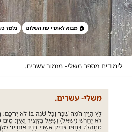
לג
תוכן
🏠 מבוא לאתרי עת השלום
נלמד כע
לימודים מספר משלי- מזמור עשרים.
משלי- עשרים.
לֵץ הַיַּין הֹמֶה שֵׁכָר וְכָל שֹׁגֶה בּוֹ לֹא יֶחְכָּם: 
לֹא יַחֲרֹשׁ (ישאל) וְשָׁאַל בַּקָּצִיר וָאָיִן: מַיִם ע
מִתְהַלֵּךְ בְּתֻמּוֹ צַדִּיק אַשְׁרֵי בָנָיו אַחֲרָיו: מֶל