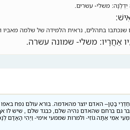
נָה יִדְלֶנָּה: משלי- עשרים.
ִישׁ:
שנכתבו בתהלים, נראית הלמידה של שלמה מאביו ו
רֵי בָנָיו אַחֲרָיו: משלי- שמונה עשרה.
ל חַדְרֵי בָטֶן– האדם יוצר מהאדמה. בורא עולם נפח באפו נשמת חיי
ר גם ברחם שהאדם נהיה שלם, כבגד שלם , שיש לו אף 
י אִמִּי אַתָּה גוֹזִי- ולמרות שממעי אימי- וַיְהִי הָאָדָם לְנֶפֶשׁ חַ