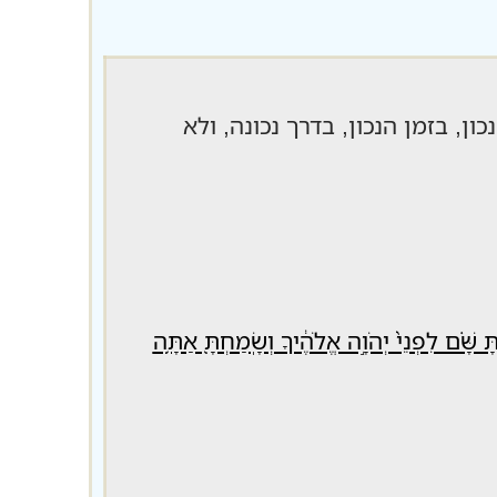
ן, בזמן הנכון, בדרך נכונה, ולא
ְתָּ שָּׁ֗ם לִפְנֵי֙ יְהֹוָ֣ה אֱלֹהֶ֔יךָ וְשָֽׂמַחְתָּ֖ אַתָּ֥ה