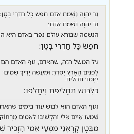
נֵר יְהוָה נִשְׁמַת אָדָם חֹפֵשׂ כָּל חַדְרֵי ב
נֵר יְהוָה נִשְׁמַת אָדָם:
הנשמה שבורא עולם נפח באדם היא הנר
חֹפֵשׂ כָּל חַדְרֵי בָטֶן:
על המשל הזה, שהאדם, גוף האדם הם 
לְפָנִים הָאָרֶץ יָסַדְתָּ וּמַעֲשֵׂה יָדֶיךָ שָׁמָיִם: ה
יִתָּמּוּ: תהלים.
כַּלְּבוּשׁ תַּחֲלִיפֵם וְיַחֲלֹפוּ:
וגוף האדם הוא לבוש עוד בימים שהאדם
שִׁמְעוּ אִיִּים אֵלַי וְהַקְשִׁיבוּ לְאֻמִּים מֵרָחוֹק
מִבֶּטֶן קְרָאָנִי מִמְּעֵי אִמִּי הִזְכִּיר שְׁ