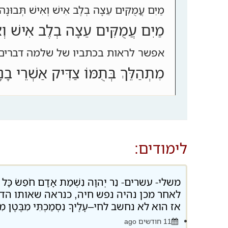
מַיִם עֲמֻקִּים עֵצָה בְלֶב אִישׁ וְאִישׁ תְּבוּ
מַיִם עֲמֻקִּים עֵצָה בְלֶב אִישׁ וְא
אפשר לראות בכתביו של שלמה דברים 
מִתְהַלֵּךְ בְּתֻמּוֹ צַדִּיק אַשְׁ
לימודים:
משלי- עשרים- נֵר יְהוָה נִשְׁמַת אָדָם חֹפֵשׂ כָּ
לאחר מכן נהיה נפש חיה, כנראה שאותו הדב
אז הוא לא נחשב לחי–עָלֶיךָ נִסְמַכְתִּי מִבֶּטֶן מִמְּעֵ
11 חודשים ago