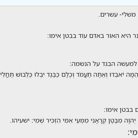
ָטֶן: משלי- עשרים.
 היא האור באדם עוד בבטן אימו:
למעשה הבגד על הנשמה:
ֵמָּה יֹאבֵדוּ וְאַתָּה תַעֲמֹד וְכֻלָּם כַּבֶּגֶד יִבְלוּ כַּלְּבוּשׁ תַּחֲלִ
 בבטן אימו:
 יְהוָה מִבֶּטֶן קְרָאָנִי מִמְּעֵי אִמִּי הִזְכִּיר שְׁמִי: ישעיהו.
מִי: