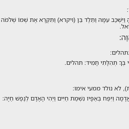
ָ וַיִּשְׁכַּב עִמָּהּ וַתֵּלֶד בֵּן (ויקרא) וַתִּקְרָא אֶת שְׁמוֹ שְׁלֹמֹה ו
מואל.
וָה:
תהלים:
ֹזִי בְּךָ תְהִלָּתִי תָמִיד: תהלים.
 לא נולד ממעי אימו:
דָמָה וַיִּפַּח בְּאַפָּיו נִשְׁמַת חַיִּים וַיְהִי הָאָדָם לְנֶפֶשׁ חַי