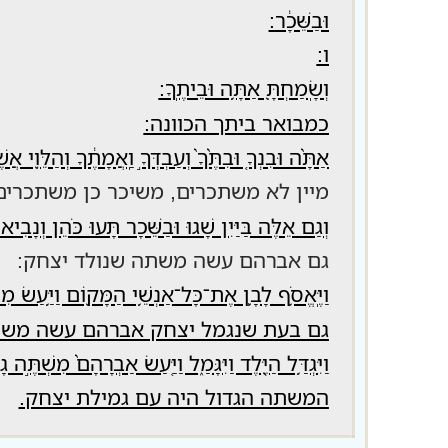
וּבַשֵּׁכָ֔ר
:
ו:
וְשָֽׂמַחְתָּ֖ אַתָּ֥ה וּבֵיתֶֽךָ:
כמבואר ביתך הכוונה:
אַתָּ֨ה וּבִנְךָ֤ וּבִתֶּ֨ךָ֙ וְעַבְדְּךָ֣ וַֽאֲמָתֶ֔ךָ וְהַלֵּוִ֖י א
מיין לא משתכרים, משיכר כן משתכרים,
וְגַם אֵלֶּה בַּיַּיִן שָׁגוּ וּבַשֵּׁכָר תָּעוּ כֹּהֵן וְנָבִי
גם אברהם עשה משתה שנולד יצחק:
וַיֶּֽאֱסֹ֥ף לָבָ֛ן אֶת־כָּל־אַנְשֵׁ֥י הַמָּק֖וֹם וַיַּ֥עַשׂ מ
גם בעת שנגמל יצחק אברהם עשה משתה
וַיִּגְדַּ֥ל הַיֶּ֖לֶד וַיִּגָּמַ֑ל וַיַּ֤עַשׂ אַבְרָהָם֙ מִשְׁתֶּ
המשתה הגדול היה עם גמילת יצחק.