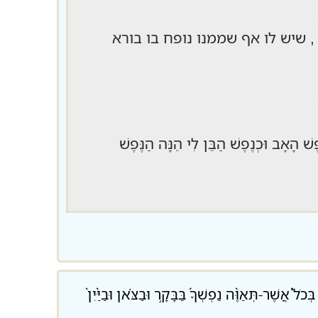
 שיש לו אף שממנו נופח בו בורא
שׁ הָאָב וּכְנֶפֶשׁ הַבֵּן לִי הֵנָּה הַנֶּפֶשׁ
ְאַוֶּ֨ה נַפְשְׁךָ֜ בַּבָּקָ֣ר וּבַצֹּ֗אן וּבַיַּ֨יִן֙