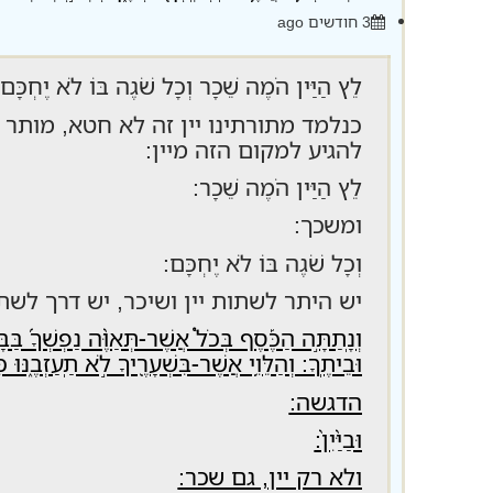
3 חודשים ago
לֵץ הַיַּין הֹמֶה שֵׁכָר וְכָל שֹׁגֶה בּוֹ לֹא יֶח
כנלמד מתורתינו יין זה לא חטא, מותר ל
להגיע למקום הזה מיין:
לֵץ הַיַּין הֹמֶה שֵׁכָר:
ומשכך:
וְכָל שֹׁגֶה בּוֹ לֹא יֶחְכָּם:
יש היתר לשתות יין ושיכר, יש דרך לשתו
וְנָֽתַתָּ֣ה הַכֶּ֡סֶף בְּכֹל֩ אֲשֶׁר-תְּאַוֶּ֨ה נַפְשְׁךָ֜ בַּבָּקָ
וּבֵיתֶֽךָ: וְהַלֵּוִ֥י אֲשֶׁר-בִּשְׁעָרֶ֖יךָ לֹ֣א תַֽעַזְבֶ֑נּוּ כ
הדגשה:
וּבַיַּ֨יִן֙:
ולא רק יין, גם שכר: