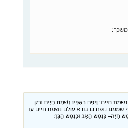
משכך:
ם: וַיִּפַּח בְּאַפָּיו נִשְׁמַת חַיִּים ורק
שממנו נופח בו בורא עולם נשמת חיים עד
יָּה– כְּנֶפֶשׁ הָאָב וּכְנֶפֶשׁ הַבֵּן: