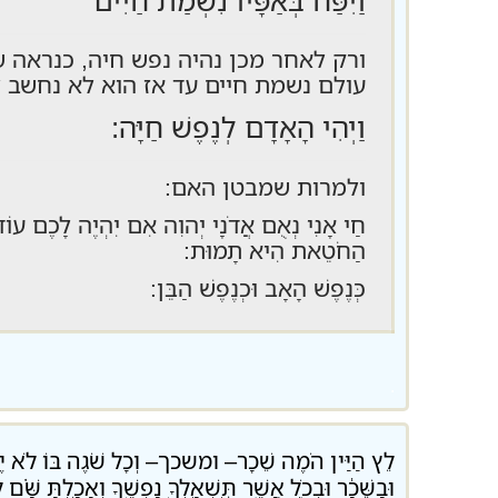
ורק לאחר מכן נהיה נפש חיה, כנראה 
עולם נשמת חיים עד אז הוא לא נחשב ל
וַיְהִי הָאָדָם לְנֶפֶשׁ חַיָּה:
ולמרות שמבטן האם:
חַי אָנִי נְאֻם אֲדֹנָי יְהוִה אִם יִהְיֶה לָכֶם עוֹד מְ
הַחֹטֵאת הִיא תָמוּת:
כְּנֶפֶשׁ הָאָב וּכְנֶפֶשׁ הַבֵּן:
.
לֵץ הַיַּין הֹמֶה שֵׁכָר– ומשכך– וְכָל שֹׁגֶה בּוֹ לֹא יֶחְכ
וּבַשֵּׁכָ֔ר וּבְכֹ֛ל אֲשֶׁ֥ר תִּֽשְׁאָֽלְךָ֖ נַפְשֶׁ֑ךָ וְאָכַ֣לְתָּ שָּׁ֗ם