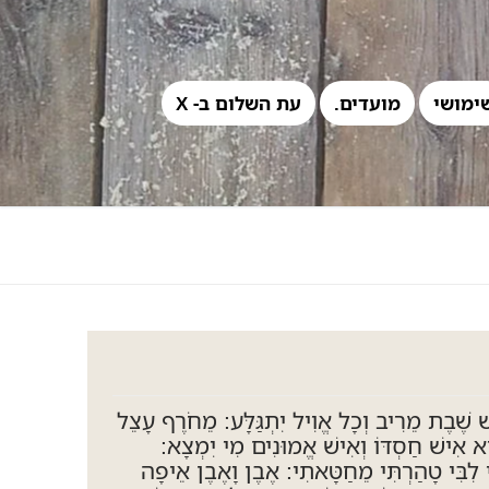
ימושי
מועדים.
עת השלום ב- X
שׁ שֶׁבֶת מֵרִיב וְכָל אֱוִיל יִתְגַּלָּע: מֵחֹרֶף עָצֵל
ָא אִישׁ חַסְדּוֹ וְאִישׁ אֱמוּנִים מִי יִמְצָא:
י לִבִּי טָהַרְתִּי מֵחַטָּאתִי: אֶבֶן וָאֶבֶן אֵיפָה