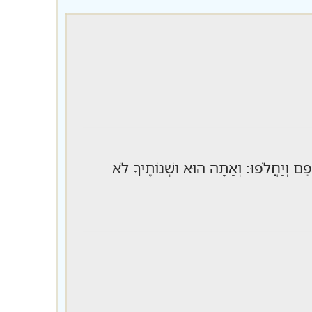
יפֵם וְיַחֲלֹפוּ: וְאַתָּה הוּא וּשְׁנוֹתֶיךָ לֹא