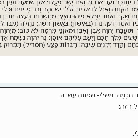
ָיו יִתְנַכֶּר נָעַר אִם זַךְ וְאִם יָשָׁר פָּעֳלוֹ: אֹזֶן שֹׁמַעַת וְעַיִן
ר הַקּוֹנֶה וְאֹזֵל לוֹ אָז יִתְהַלָּל: יֵשׁ זָהָב וְרָב פְּנִינִים וּכְלִי 
ֶם שָׁקֶר וְאַחַר יִמָּלֵא פִיהוּ חָצָץ: מַחֲשָׁבוֹת בְּעֵצָה תִכּוֹן וּ
ִיו וְאִמּוֹ יִדְעַךְ נֵרוֹ (באישון) בֶּאֱשׁוּן חֹשֶׁךְ: נַחֲלָה (מבחלת
 תּוֹעֲבַת יְהוָה אֶבֶן וָאָבֶן וּמֹאזְנֵי מִרְמָה לֹא טוֹב: מֵיְהוָה מִצ
שָׁעִים מֶלֶךְ חָכָם וַיָּשֶׁב עֲלֵיהֶם אוֹפָן: נֵר יְהוָה נִשְׁמַת אָדָ
כֹּחָם וַהֲדַר זְקֵנִים שֵׂיבָה: חַבֻּרוֹת פֶּצַע (תמריק) תַּמְרוּק בְּ
עַ מְקוֹר חָכְמָה: משלי- שמונה עשרה.
 הזה:
.