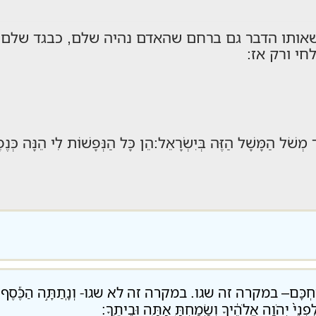
שאותו הדבר גם ברחם שהאדם נהיה שלם, כבגד שלם ,
חי ורק אז:
שֹׁל הַמָּשָׁל הַזֶּה בְּיִשְׂרָאֵל:הֵן כָּל הַנְּפָשׁוֹת לִי הֵנָּה כְּנֶפֶ
ָּם– במקרה זה שגו. במקרה זה לא שגו- וְנָֽתַתָּ֣ה הַכֶּ֡סֶף בְּכֹל֩ אֲשֶׁר-תּ
 לִפְנֵי֙ יְהֹוָ֣ה אֱלֹהֶ֔יךָ וְשָֽׂמַחְתָּ֖ אַתָּ֥ה וּבֵיתֶֽךָ: