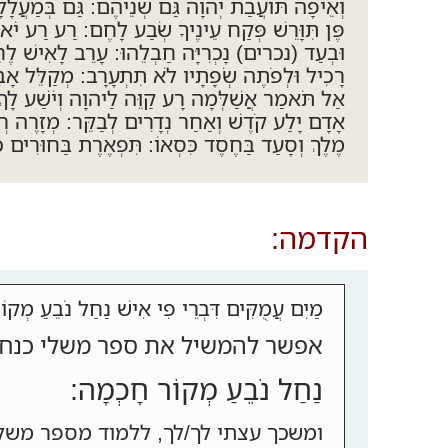
וְאֵיפָה תּוֹעֲבַת יְהוָה גַּם שְׁנֵיהֶם: גַּם בְּמַעֲלָל
פֶּן תִּוָּרֵשׁ פְּקַח עֵינֶיךָ שְׂבַע לָחֶם: רַע רַע יֹאמַ
וּבְעַד (נכרים) נָכְרִיָּה חַבְלֵהוּ: עָרֵב לָאִישׁ לֶח
רָכִיל וּלְפֹתֶה שְׂפָתָיו לֹא תִתְעָרָב: מְקַלֵּל אָב
אַל תֹּאמַר אֲשַׁלְּמָה רָע קַוֵּה לַיהוָה וְיֹשַׁע לָךְ:
אָדָם יָלַע קֹדֶשׁ וְאַחַר נְדָרִים לְבַקֵּר: מְזָרֶה רְ
מֶלֶךְ וְסָעַד בַּחֶסֶד כִּסְאוֹ: תִּפְאֶרֶת בַּחוּרִים 
הקדמה:
מַיִם עֲמֻקִּים דִּבְרֵי פִי אִישׁ נַחַל נֹבֵ
אפשר להמשיל את ספר משלי כנחל
נַחַל נֹבֵעַ מְקוֹר חָכְמָה:
ומשכך עצתי לך/לך, ללמוד מספר משלי