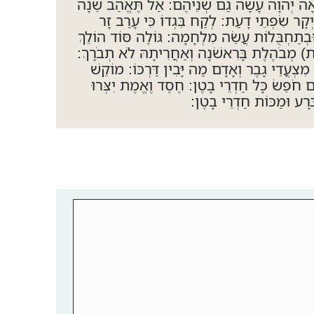
 רֹאָה יְהוָה עָשָׂה גַם שְׁנֵיהֶם: אַל תֶּאֱהַב שֵׁנָה
יְקָר שִׂפְתֵי דָעַת: לְקַח בִּגְדוֹ כִּי עָרַב זָר
בְתַחְבֻּלוֹת עֲשֵׂה מִלְחָמָה: גּוֹלֶה סּוֹד הוֹלֵךְ
) מְבֹהֶלֶת בָּרִאשֹׁנָה וְאַחֲרִיתָהּ לֹא תְבֹרָךְ:
ְעֲדֵי גָבֶר וְאָדָם מַה יָּבִין דַּרְכּוֹ: מוֹקֵשׁ
ם חֹפֵשׂ כָּל חַדְרֵי בָטֶן: חֶסֶד וֶאֱמֶת יִצְּרוּ
רָע וּמַכּוֹת חַדְרֵי בָטֶן: