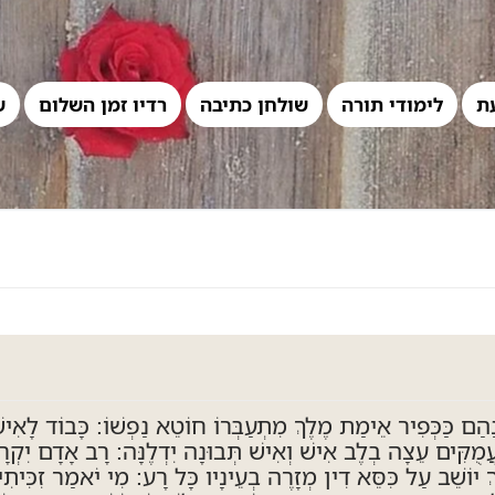
ת
לימודי תורה
שולחן כתיבה
רדיו זמן השלום
ש
נַהַם כַּכְּפִיר אֵימַת מֶלֶךְ מִתְעַבְּרוֹ חוֹטֵא נַפְשׁוֹ: כָּבוֹד לָאִי
ֲמֻקִּים עֵצָה בְלֶב אִישׁ וְאִישׁ תְּבוּנָה יִדְלֶנָּה: רָב אָדָם יִקְר
ֶךְ יוֹשֵׁב עַל כִּסֵּא דִין מְזָרֶה בְעֵינָיו כָּל רָע: מִי יֹאמַר זִכִּיתִ