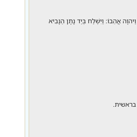
ַיהוָה אֲהֵבוֹ: וַיִּשְׁלַח בְּיַד נָתָן הַנָּבִיא
ָּה: בראשית.