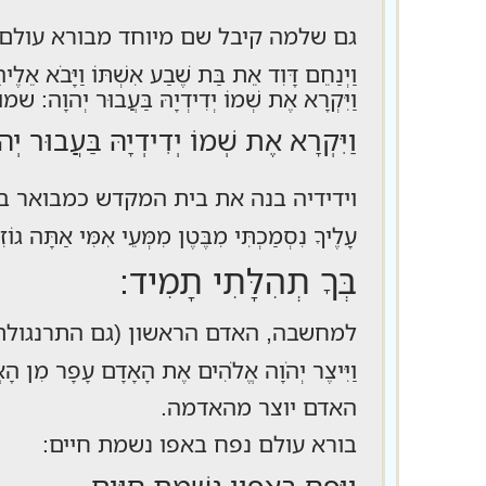
גם שלמה קיבל שם מיוחד מבורא עולם:
וַיְנַחֵם דָּוִד אֵת בַּת שֶׁבַע אִשְׁתּוֹ וַיָּבֹא אֵלֶיה
וַיִּקְרָא אֶת שְׁמוֹ יְדִידְיָהּ בַּעֲבוּר יְהוָה: ש
וַיִּקְרָא אֶת שְׁמוֹ יְדִידְיָהּ בַּעֲבוּר יְה
וידידיה בנה את בית המקדש כמבואר ב
עָלֶיךָ נִסְמַכְתִּי מִבֶּטֶן מִמְּעֵי אִמִּי אַתָּה גו
בְּךָ תְהִלָּתִי תָמִיד:
למחשבה, האדם הראשון (גם התרנגולת),
וַיִּיצֶר יְהֹוָה אֱלֹהִים אֶת הָאָדָם עָפָר מִן הָאֲ
האדם יוצר מהאדמה.
בורא עולם נפח באפו נשמת חיים:
וַיִּפַּח בְּאַפָּיו נִשְׁמַת חַיִּים