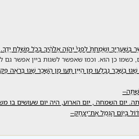
ֲשֶׁ֣ר בִּשְׁעָרֶ֑יךָ וְשָֽׂמַחְתָּ֗ לִפְנֵי֙ יְהֹוָ֣ה אֱלֹהֶ֔יךָ בְּכֹ֖ל מִשְׁלַ֥ח יָדֶֽךָ.
 כשמו כן הוא. וכמו שאפשר לשגות ביין אפשר גם ל
א שָׁגוּ בַשֵּׁכָר נִבְלְעוּ מִן הַיַּיִן תָּעוּ מִן הַשֵּׁכָר שָׁגוּ בָּרֹאֶה פָּקוּ
ִשְׁתֶּֽה–
. יום השמחה , יום הארוע, היה יום שעושים בו מ
֣ה גָד֔וֹל בְּי֖וֹם הִגָּמֵ֥ל אֶת־יִצְחָֽק–