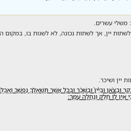
ְכָּם: משלי עשרים.
שתות יין, אך לשתות נכונה, לא לשגות בו, במקום הנכו
ת יין ושיכר.
֣ר וּבַצֹּ֗אן וּבַיַּ֨יִן֙ וּבַשֵּׁכָ֔ר וּבְכֹ֛ל אֲשֶׁ֥ר תִּֽשְׁאָֽלְךָ֖ נַפְשֶׁ֑ךָ וְאָכַ֣ל
ִּ֣י אֵ֥ין ל֛וֹ חֵ֥לֶק וְנַֽחֲלָ֖ה עִמָּֽךְ: