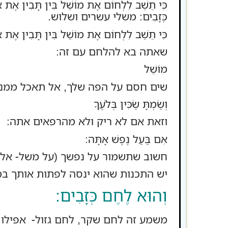
כִּי תֵשֵׁב לִלְחוֹם אֶת מוֹשֵׁל בִּין תָּבִין אֶת אֲש
כְּזָבִים: משלי עשרים ושלוש.
כִּי תֵשֵׁב לִלְחוֹם אֶת מוֹשֵׁל בִּין תָּבִין אֶת אֲ
שאתה בא להלחם עם זה:
מוֹשֵׁל
שים חסם על הפה שלך, אל תאכל ממנו
וְשַׂמְתָּ שַׂכִּין בְּלֹעֶךָ
וזאת אם לא ריק ולא מהרפאים אתה:
אִם בַּעַל נֶפֶשׁ אָתָּה:
חשוב שתשמור על נפשך (על משל- אל 
יש התכנות שהוא ינסה לפתות אותך במ
וְהוּא לֶחֶם כְּזָבִים:
משמע זה לחם שקר, לחם גזול- אפילו ש