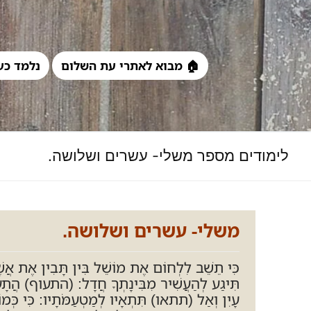
לג
תוכן
🏠 מבוא לאתרי עת השלום
נלמד כע
לימודים מספר משלי- עשרים ושלושה.
משלי- עשרים ושלושה.
כִּי תֵשֵׁב לִלְחוֹם אֶת מוֹשֵׁל בִּין תָּבִין אֶת אֲשֶׁר
תִּיגַע לְהַעֲשִׁיר מִבִּינָתְךָ חֲדָל: (התעוף) הֲתָעִיף 
עָיִן וְאַל (תתאו) תִּתְאָיו לְמַטְעַמֹּתָיו: כִּי כְּמוֹ שׁ