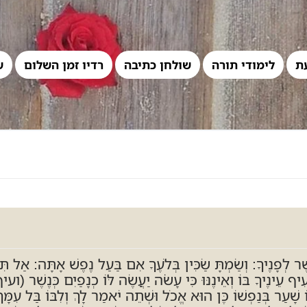
ת
לימודי תורה
שולחן כתיבה
רדיו זמן השלום
ש
 לְפָנֶיךָ: וְשַׂמְתָּ שַׂכִּין בְּלֹעֶךָ אִם בַּעַל נֶפֶשׁ אָתָּה: אַל תּ
עֵינֶיךָ בּוֹ וְאֵינֶנּוּ כִּי עָשֹׂה יַעֲשֶׂה לּוֹ כְנָפַיִם כְּנֶשֶׁר 
ָעַר בְּנַפְשׁוֹ כֶּן הוּא אֱכֹל וּשְׁתֵה יֹאמַר לָךְ וְלִבּוֹ בַּל עִמָּךְ: פ