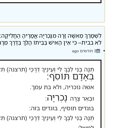
לִשְׁמָרְךָ מֵאִשָּׁה זָרָה מִנָּכְרִיָּה אֲמָרֶיהָ הֶח
לא בבית– כִּי אֵין הָאִישׁ בְּבֵיתוֹ הָלַךְ בְּדֶרֶךְ
3 חודשים ago
תְּנָה בְנִי לִבְּךָ לִי וְעֵינֶיךָ דְּרָכַי (תרצנה) תִּ
בְּאָדָם תּוֹסִף:
אשה נוכריה, ולא בת עמך.
נָכְרִיָּה
וּבְאֵר צָרָה
:
בוגדים תוסיף, בוגדים בזה:
תְּנָה בְנִי לִבְּךָ לִי וְעֵינֶיךָ דְּרָכַי (תרצנה) תִּצ
למשל: