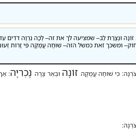
ֱלִיקָה: זוֹנָה וּנְצֻרַת לֵב– שמציעה לך את זה– לְכָה נִרְוֶה דֹדִים
 מֵרָחוֹק– ומשכך זאת כמשל הזה– שׁוּחָה עֲמֻקָּה פִּי זָרוֹת זְעוּם 
זוֹנָה
נָכְרִיָּה
צֹּרְנָה: כִּי שׁוּחָה עֲמֻקָּה
וּבְאֵר צָרָה
: אַף
ֹּרְנָה: