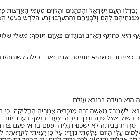
ִבְדְּלוּ הָעָם יִשְׂרָאֵל וְהַכֹּהֲנִים וְהַלְוִיִּם מֵעַמֵּי הָאֲרָצוֹת כְּתו
ּ מִבְּנֹתֵיהֶם לָהֶם וְלִבְנֵיהֶם וְהִתְעָרְבוּ זֶרַע הַקֹּדֶשׁ בְּעַמֵּי הָא
יָּה: אַף הִיא כְּחֶתֶף תֶּאֱרֹב וּבוֹגְדִים בְּאָדָם תּוֹסִף: משלי
 כציידת וכשהיא תופסת אדם זאת נפילה לשוחה/בור
הוא בגידה בבורא עולם:
 לִשְׁמָרְךָ מֵאִשָּׁה זָרָה מִנָּכְרִיָּה אֲמָרֶיהָ הֶחֱלִיקָה: כִּי בְּחַלּ
שּׁוּק אֵצֶל פִּנָּהּ וְדֶרֶךְ בֵּיתָהּ יִצְעָד: בְּנֶשֶׁף בְּעֶרֶב יוֹם בְּ
סֹרָרֶת בְּבֵיתָהּ לֹא יִשְׁכְּנוּ רַגְלֶיהָ: פַּעַם בַּחוּץ פַּעַם בָּרְחֹ
ְלָמִים עָלָי הַיּוֹם שִׁלַּמְתִּי נְדָרָי: עַל כֵּן יָצָאתִי לִקְרָאתֶךָ לְשׁ
י מֹר אֲהָלִים וְקִנָּמוֹן: לְכָה נִרְוֶה דֹדִים עַד הַבֹּקֶר נִתְעַלְּסָה