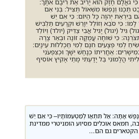
א: כִּי גֹאֲלָם חָזָק הוּא יָרִיב אֶת רִיבָם אִתָּךְ:
תַּכֶּנּוּ וְנַפְשׁוֹ מִשְּׁאוֹל תַּצִּיל: בְּנִי אִם
אִם בְּיִרְאַת יְהוָה כָּל הַיּוֹם: כִּי אִם יֵשׁ
ָמוֹ: כִּי סֹבֵא וְזוֹלֵל יִוָּרֵשׁ וּקְרָעִים תַּלְבִּישׁ
גול) גִּיל (יגול) יָגִיל אֲבִי צַדִּיק (יולד) וְיוֹלֵד
ִצֹּרְנָה: כִּי שׁוּחָה עֲמֻקָּה זוֹנָה וּבְאֵר צָרָה
ִיחַ לְמִי פְּצָעִים חִנָּם לְמִי חַכְלִלוּת עֵינָיִם:
ֵישָׁרִים: אַחֲרִיתוֹ כְּנָחָשׁ יִשָּׁךְ וּכְצִפְעֹנִי
 חָלִיתִי הֲלָמוּנִי בַּל יָדָעְתִּי מָתַי אָקִיץ אוֹסִיף
פֶשׁ אָתָּה: אַל תִּתְאָו לְמַטְעַמּוֹתָיו– כִּי אִם יֵשׁ
חשבה, חמאס אוכלים מסיוע הומניטרי ממדינת
 הקטארים גם הם…