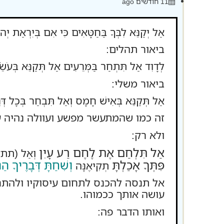
11 חודשים ago
אַל יְקַנֵּא לִבְּךָ בַּחַטָּאִים כִּי אִם בְּיִרְאַת יְ
ביאור תהלים:
לְדָוִד אַל תִּתְחַר בַּמְּרֵעִים אַל תְּקַנֵּא בְּעֹ
ביאור משלי:
אַל תְּקַנֵּא בְּאִישׁ חָמָס וְאַל תִּבְחַר בְּכָל
זה כמו שהמתעשר מפשע ועוולה נהיה ע
ולא רק:
אַל תִּלְחַם אֶת לֶחֶם רַע עָיִן
וְאַל (תתאו) 
פִּתְּךָ אָכַלְתָּ
וְשִׁחַתָּ דְּבָרֶיךָ הַ
תְקִיאֶנָּה
אל תנסה להכנס לתחום עיסוקיו ולהת
עושה אותך ככמוהו.
ואותו הדבר פה: