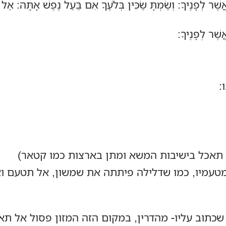
ֶׁר לְפָנֶיךָ: וְשַׂמְתָּ שַׂכִּין בְּלֹעֶךָ אִם בַּעַל נֶפֶשׁ אָתָּה: אַל
שֶׁר לְפָנֶיךָ:
:
תאכל בישיבות המשא ומתן בארצות כמו קטאר)
טעמיו, כמו שדלילה פיתתה את שמשון, אל תטעם וא
כתוב עליו- מהדרין, במקום הזה המזון פסול אל תאכל