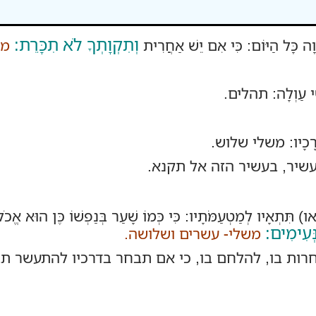
וְתִקְוָתְךָ לֹא תִכָּרֵת:
הוָה כָּל הַיּוֹם: כִּי אִם יֵשׁ אַחֲרִית
מש
שֵׂי עַוְלָה: תהלים.
 דְּרָכָיו: משלי שלוש.
שיר, בעשיר הזה אל תקנא.
תִּתְאָיו לְמַטְעַמֹּתָיו: כִּי כְּמוֹ שָׁעַר בְּנַפְשׁוֹ כֶּן הוּא אֱכֹל ו
נְּעִימִים:
משלי- עשרים ושלושה.
חרות בו, להלחם בו, כי אם תבחר בדרכיו להתעש