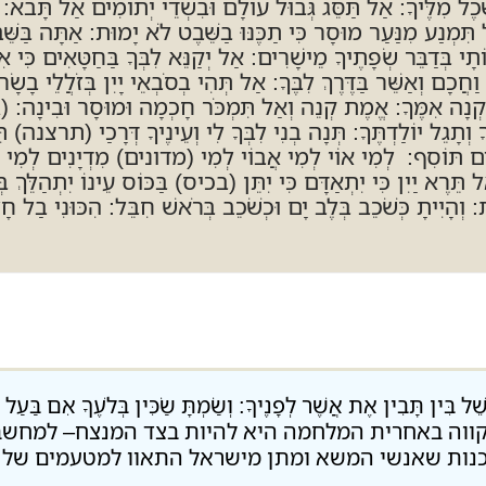
לְשֵׂכֶל מִלֶּיךָ: אַל תַּסֵּג גְּבוּל עוֹלָם וּבִשְׂדֵי יְתוֹמִים אַל תָּבֹ
ִמְנַע מִנַּעַר מוּסָר כִּי תַכֶּנּוּ בַשֵּׁבֶט לֹא יָמוּת: אַתָּה בַּשֵּׁבֶט 
וֹתָי בְּדַבֵּר שְׂפָתֶיךָ מֵישָׁרִים: אַל יְקַנֵּא לִבְּךָ בַּחַטָּאִים כִּי 
ָם וְאַשֵּׁר בַּדֶּרֶךְ לִבֶּךָ: אַל תְּהִי בְסֹבְאֵי יָיִן בְּזֹלֲלֵי בָשָׂר ל
זָקְנָה אִמֶּךָ: אֱמֶת קְנֵה וְאַל תִּמְכֹּר חָכְמָה וּמוּסָר וּבִינָה: (
תָגֵל יוֹלַדְתֶּךָ: תְּנָה בְנִי לִבְּךָ לִי וְעֵינֶיךָ דְּרָכַי (תרצנה) תּ
ָדָם תּוֹסִף: לְמִי אוֹי לְמִי אֲבוֹי לְמִי (מדונים) מִדְיָנִים לְמִי שׂ
רֶא יַיִן כִּי יִתְאַדָּם כִּי יִתֵּן (בכיס) בַּכּוֹס עֵינוֹ יִתְהַלֵּךְ בְּמ
כוֹת: וְהָיִיתָ כְּשֹׁכֵב בְּלֶב יָם וּכְשֹׁכֵב בְּרֹאשׁ חִבֵּל: הִכּוּנִי בַל
ָּבִין אֶת אֲשֶׁר לְפָנֶיךָ: וְשַׂמְתָּ שַׂכִּין בְּלֹעֶךָ אִם בַּעַל נֶ
ה הזה התקווה באחרית המלחמה היא להיות בצד המנצח– למ
תכנות שאנשי המשא ומתן מישראל התאוו למטעמים של