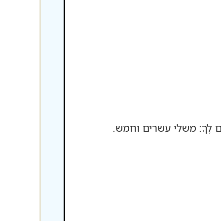
יְשַׁלֶּם לָךְ: משלי עשרים וחמש.