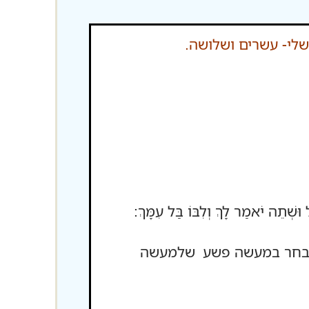
לי- עשרים ושלושה.
ּשְׁתֵה יֹאמַר לָךְ וְלִבּוֹ בַּל עִמָּךְ:
ר תבחר במעשה פשע שלמעשה