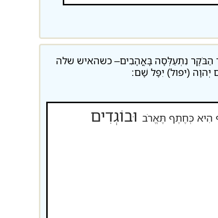
 עַד הַבֹּקֶר נִתְעַלְּסָה בָּאֳהָבִים– כשהאיש שלה
יְהוָה (יפול) יִפָּל שָׁם:
וּבוֹגְדִים
 הִיא כְּחֶתֶף תֶּאֱרֹב