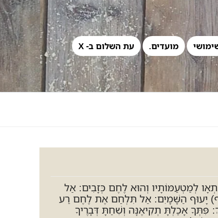
ימושי
מועדים.
עת השלום ב- X
ִתְאָו לְמַטְעַמּוֹתָיו וְהוּא לֶחֶם כְּזָבִים: אַל
(ועיף) יָעוּף הַשָּׁמָיִם: אַל תִּלְחַם אֶת לֶחֶם רַע
ִּתְּךָ אָכַלְתָּ תְקִיאֶנָּה וְשִׁחַתָּ דְּבָרֶיךָ