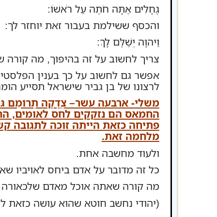
גֶחָלִים אַתָּה חֹתֶה עַל רֹאשׁוֹ:
והכסף ששילמת בעבור זאת יוחזר לך:
וַיהוָה יְשַׁלֶּם לָךְ:
צריך לחשוב על זה בהיפוך, מה קורה 
אפשר גם לחשוב על כך בענין הפלסטי
לרצונו של בן גביר שישראל תסייע הומ
משלי- ארבעה עשר– צְדָקָה תְרוֹמֵם גּו
החמאס הם נזקקים לחס לאומים, הח
פתיחה כזאת הייתה זוכה לתגובה ק
מלחמה זאת.
ולעוד מחשבה אחת.
כל זה מדובר על אדם ביחס לאויביו שא
מה קורה שאתה אוכל מאדם שלכאורה נח
(יהודי נחשב חוטא שהוא עושה כזאת לי