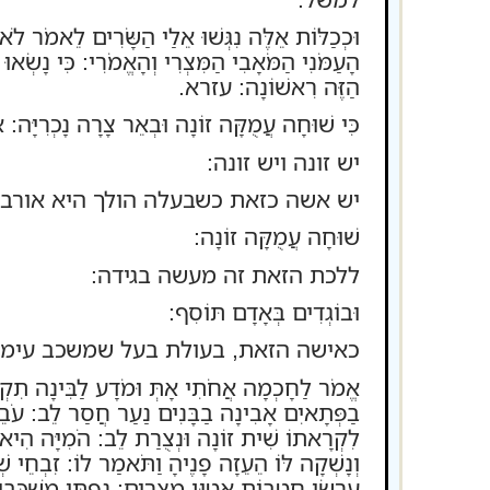
וּכְכַלּוֹת אֵלֶּה נִגְּשׁוּ אֵלַי הַשָּׂרִים לֵאמֹר לֹא נ
הָעַמֹּנִי הַמֹּאָבִי הַמִּצְרִי וְהָאֱמֹרִי: כִּי נָשְׂאו
הַזֶּה רִאשׁוֹנָה: עזרא.
כִּי שׁוּחָה עֲמֻקָּה זוֹנָה וּבְאֵר צָרָה נָכְרִ
יש זונה ויש זונה:
יש אשה כזאת כשבעלה הולך היא אורבת
שׁוּחָה עֲמֻקָּה זוֹנָה:
ללכת הזאת זה מעשה בגידה:
וּבוֹגְדִים בְּאָדָם תּוֹסִף:
כאישה הזאת, בעולת בעל שמשכב עימה 
אֱמֹר לַחָכְמָה אֲחֹתִי אָתְּ וּמֹדָע לַבִּינָה תִקְרָא:
בַפְּתָאיִם אָבִינָה בַבָּנִים נַעַר חֲסַר לֵב: עֹבֵר בַּ
לִקְרָאתוֹ שִׁית זוֹנָה וּנְצֻרַת לֵב: הֹמִיָּה הִיא וְ
וְנָשְׁקָה לּוֹ הֵעֵזָה פָנֶיהָ וַתֹּאמַר לוֹ: זִבְחֵי שׁ
עַרְשִׂי חֲטֻבוֹת אֵטוּן מִצְרָיִם: נַפְתִּי מִשְׁכָּבִ