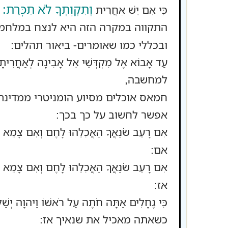
וְתִקְוָתְךָ לֹא תִכָּרֵת:
כִּי אִם יֵשׁ אַחֲרִית
התקווה במקרה הזה היא לנצח במלחמ
ובכללי כמו שאומרים- ביאור תהלים:
עַד אָבוֹא אֶל מִקְדְּשֵׁי אֵל אָבִינָה לְאַחֲר
למחשבה,
חמאס אוכלים מסיוע הומניטרי ממדינת
אפשר לחשוב על כך בכך:
אִם רָעֵב שֹׂנַאֲךָ הַאֲכִלֵהוּ לָחֶם וְאִם צָמֵא
אם:
אִם רָעֵב שֹׂנַאֲךָ הַאֲכִלֵהוּ לָחֶם וְאִם צָמֵא ה
אז:
כִּי גֶחָלִים אַתָּה חֹתֶה עַל רֹאשׁוֹ וַיהוָה יְשַׁלּ
כשאתה מאכיל את שנאיך אז: