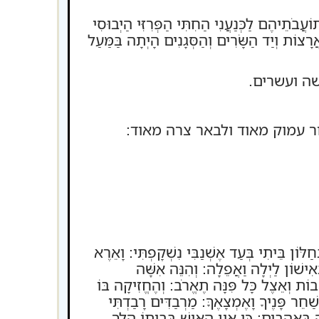
ֹעֲבֹתֵיהֶם לַכְּנַעֲנִי הַחִתִּי הַפְּרִזִּי הַיְבוּסִי
ֲרָצוֹת וְיַד הַשָּׂרִים וְהַסְּגָנִים הָיְתָה בַּמַּעַל
 שלושה ועשרים.
 עמוק מאוד ולבאר צרה מאוד:
וֹן בֵּיתִי בְּעַד אֶשְׁנַבִּי נִשְׁקָפְתִּי: וָאֵרֶא
אִישׁוֹן לַיְלָה וַאֲפֵלָה: וְהִנֵּה אִשָּׁה
בוֹת וְאֵצֶל כָּל פִּנָּה תֶאֱרֹב: וְהֶחֱזִיקָה בּוֹ
ַחֵר פָּנֶיךָ וָאֶמְצָאֶךָּ: מַרְבַדִּים רָבַדְתִּי
 בָּאֳהָבִים: כִּי אֵין הָאִישׁ בְּבֵיתוֹ הָלַךְ