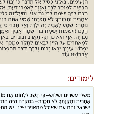
הַנְּעִימִים: בְּאָזְנֵי כְסִיל אַל תְּדַבֵּר כִּי יָבוּז 
הָבִיאָה לַמּוּסָר לִבֶּךָ וְאָזְנֶךָ לְאִמְרֵי דָעַת: אַל תּ
חָכַם לִבֶּךָ יִשְׂמַח לִבִּי גַם אָנִי: וְתַעְלֹזְנָה כִלְי
אַחֲרִית וְתִקְוָתְךָ לֹא תִכָּרֵת: שְׁמַע אַתָּה בְנִי וַחֲכ
נוּמָה: שְׁמַע לְאָבִיךָ זֶה יְלָדֶךָ וְאַל תָּבוּז כִּי 
חָכָם (וישמח) יִשְׂמַח בּוֹ: יִשְׂמַח אָבִיךָ וְאִמֶּךָ וְ
נָכְרִיָּה: אַף הִיא כְּחֶתֶף תֶּאֱרֹב וּבוֹגְדִים בְּא
לַמְאַחֲרִים עַל הַיָּיִן לַבָּאִים לַחְקֹר מִמְסָךְ: אַל תֵּ
יַפְרִשׁ: עֵינֶיךָ יִרְאוּ זָרוֹת וְלִבְּךָ יְדַבֵּר תַּהְפֻּ
אֲבַקְשֶׁנּוּ עוֹד:
לימודים:
משלי עשרים ושלוש– כִּי תֵשֵׁב לִלְחוֹם אֶת מוֹשֵׁל בִּין ת
אַחֲרִית וְתִקְוָתְךָ לֹא תִכָּרֵת– במקר
ישראל והם עם שאוכל מהאויב שלו– יש ה