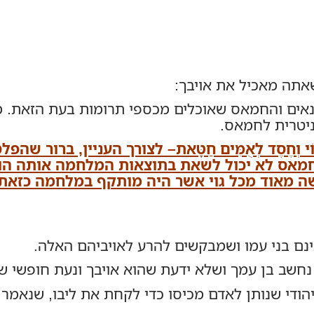
שאתה מאכיל את אויבך:
נאים והחמאס שאוכלים מכספי תרומות בעת הזאת. מ
ניטרית לחמאס.
ֹי וְחֶסֶד לְאֻמִּים חַטָּאת– לצורך העניין, ברור ש
מאס לא יכול לשאת בתוצאות המלחמה אותה הו
שה מאוד מכל גוי אשר היה מותקף במלחמה כזא
ינם בני עמו ושמבקשים להרע לאויביהם האלה.
שב בן עמך ושלא ידעת שהוא אויבך ונעת חופשי שם
הודי שנותן לאדם מכיסו כדי לקחת את ליבו, שנאמר: 