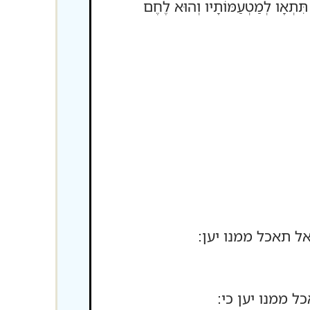
 תִּתְאָו לְמַטְעַמּוֹתָיו וְהוּא לֶחֶם
ל תאכל ממנו יען:
 ממנו יען כי: