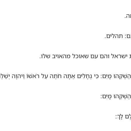
ה.
ִיתָם: תהלים.
 ישראל והם עם שאוכל מהאויב שלו.
 הַשְׁקֵהוּ מָיִם: כִּי גֶחָלִים אַתָּה חֹתֶה עַל רֹאשׁוֹ וַיהוָה 
ַשְׁקֵהוּ מָיִם:
ֶם לָךְ: