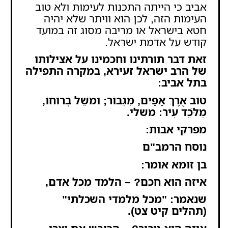
אביב כי הייתה התכנות לעימות ולא טוב
העימות הזה, לכן הוא וויתר שלא יהיה
חטא בישראל או מריבה מסוג זה במועד
קודש על אדמת ישראל.
זאת דבר תורתינו וחכמינו על אצילותו
של הרב ישראל זעירא, במקרה התפילה
בתל אביב:
טוֹב אֶרֶךְ אַפַּיִם, מִגִּבּוֹר; וּמֹשֵׁל בְּרוּחוֹ,
מִלֹּכֵד עִיר: משלי.
מפרקי אבות:
נוסח הרמב"ם
בן זומא אומר:
איזה הוא חכם? – הלמד מכל אדם,
שנאמר: "מכל מלמדי השכלתי"
(
תהלים קיט צט
).