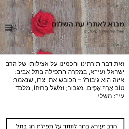
וא לאתרי עת השלום
ר של העלמה מיכל כהן
חפש:
ת דבר תורתינו וחכמינו על אצילותו של הרב
ראל זעירא, במקרה התפילה בתל אביב:
זה הוא גיבור? – הכובש את יצרו, שנאמר:
ב אֶרֶךְ אַפַּיִם, מִגִּבּוֹר; וּמֹשֵׁל בְּרוּחוֹ, מִלֹּכֵד
יר: משלי.
הרב זעירא בחר לוותר על תפילת חג בתל