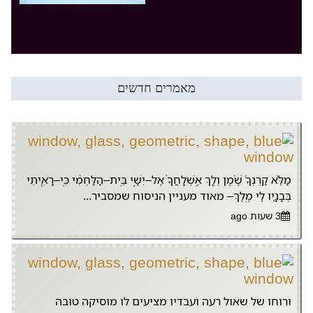
מאמרים חדשים
מַלֵּ֨א קַרְנְךָ֜ שֶׁ֗מֶן וְלֵ֤ךְ אֶֽשְׁלָחֲךָ֙ אֶל–יִשַׁ֣י בֵּֽית–הַלַּחְמִ֔י כִּֽי–רָאִ֧יתִי
בְּבָנָ֛יו לִ֖י מֶֽלֶךְ– מאוד מעניין הניסוח שמסביר...
3 שעות ago
ורוחו של שאול רעה ועבדיו מציעים לו מוסיקה טובה