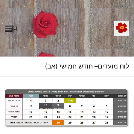
לג
תוכן
חפש:
לוח מועדים– חודש חמישי (אב).