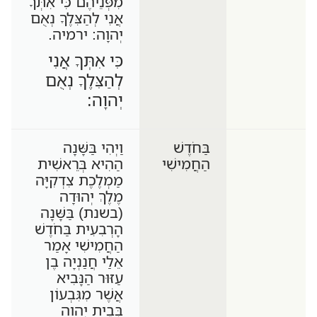
מִפְּנֵיהֶם כִּי אִתְּךָ
אֲנִי לְהַצִּלֶךָ נְאֻם
יְהוָה: ירמיה.
כִּי אִתְּךָ אֲנִי
לְהַצִּלֶךָ נְאֻם
יְהוָה:
בַּחֹדֶשׁ
וַיְהִי בַּשָּׁנָה
הַחֲמִישִׁי
הַהִיא בְּרֵאשִׁית
מַמְלֶכֶת צִדְקִיָּה
מֶלֶךְ יְהוּדָה
(בשנת) בַּשָּׁנָה
הָרְבִעִית בַּחֹדֶשׁ
הַחֲמִישִׁי אָמַר
אֵלַי חֲנַנְיָה בֶן
עַזּוּר הַנָּבִיא
אֲשֶׁר מִגִּבְעוֹן
בְּבֵית יְהוָה