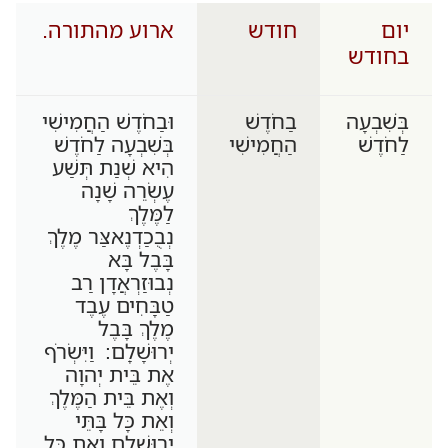
יום
חודש
ארוע מהתורה.
בחודש
בְּשִׁבְעָה
בַחֹדֶשׁ
וּבַחֹדֶשׁ הַחֲמִישִׁי
לַחֹדֶשׁ
הַחֲמִישִׁי
בְּשִׁבְעָה לַחֹדֶשׁ
הִיא שְׁנַת תְּשַׁע
עֶשְׂרֵה שָׁנָה
לַמֶּלֶךְ
נְבֻכַדְנֶאצַּר מֶלֶךְ
בָּבֶל בָּא
נְבוּזַרְאֲדָן רַב
טַבָּחִים עֶבֶד
מֶלֶךְ בָּבֶל
יְרוּשָׁלִָם: וַיִּשְׂרֹף
אֶת בֵּית יְהוָה
וְאֶת בֵּית הַמֶּלֶךְ
וְאֵת כָּל בָּתֵּי
יְרוּשָׁלִַם וְאֶת כָּל