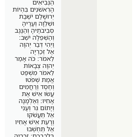
הַנְּבִיאִים
הָרִאשֹׁנִים בִּהְיוֹת
יְרוּשָׁלִַם יֹשֶׁבֶת
וּשְׁלֵוָה וְעָרֶיהָ
סְבִיבֹתֶיהָ וְהַנֶּגֶב
וְהַשְּׁפֵלָה יֹשֵׁב:
וַיְהִי דְּבַר יְהוָה
אֶל זְכַרְיָה
לֵאמֹר: כֹּה אָמַר
יְהוָה צְבָאוֹת
לֵאמֹר מִשְׁפַּט
אֱמֶת שְׁפֹטוּ
וְחֶסֶד וְרַחֲמִים
עֲשׂוּ אִישׁ אֶת
אָחִיו: וְאַלְמָנָה
וְיָתוֹם גֵּר וְעָנִי
אַל תַּעֲשֹׁקוּ
וְרָעַת אִישׁ אָחִיו
אַל תַּחְשְׁבוּ
בִּלְבַבְכֶם: זכריה.