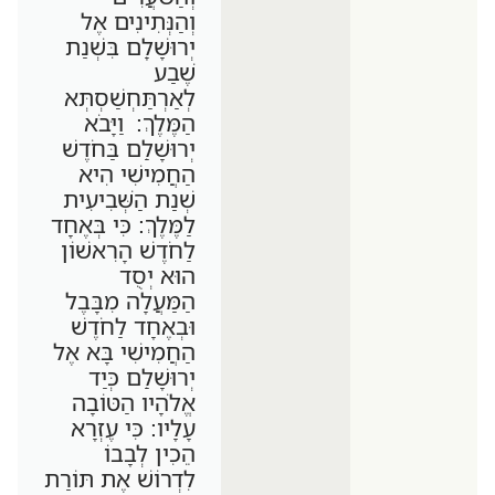
וְהַנְּתִינִים אֶל
יְרוּשָׁלִָם בִּשְׁנַת
שֶׁבַע
לְאַרְתַּחְשַׁסְתְּא
הַמֶּלֶךְ: וַיָּבֹא
יְרוּשָׁלִַם בַּחֹדֶשׁ
הַחֲמִישִׁי הִיא
שְׁנַת הַשְּׁבִיעִית
לַמֶּלֶךְ: כִּי בְּאֶחָד
לַחֹדֶשׁ הָרִאשׁוֹן
הוּא יְסֻד
הַמַּעֲלָה מִבָּבֶל
וּבְאֶחָד לַחֹדֶשׁ
הַחֲמִישִׁי בָּא אֶל
יְרוּשָׁלִַם כְּיַד
אֱלֹהָיו הַטּוֹבָה
עָלָיו: כִּי עֶזְרָא
הֵכִין לְבָבוֹ
לִדְרוֹשׁ אֶת תּוֹרַת