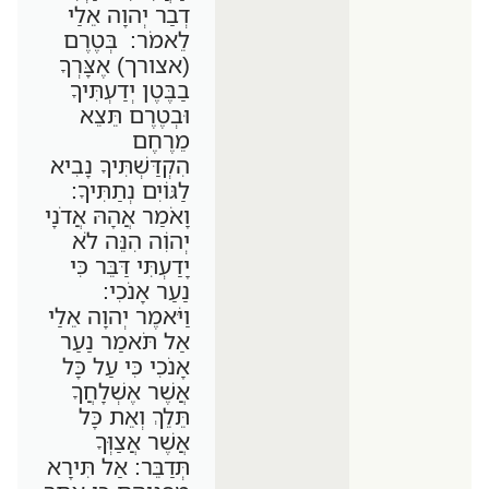
דְבַר יְהוָה אֵלַי
לֵאמֹר: בְּטֶרֶם
(אצורך) אֶצָּרְךָ
בַבֶּטֶן יְדַעְתִּיךָ
וּבְטֶרֶם תֵּצֵא
מֵרֶחֶם
הִקְדַּשְׁתִּיךָ נָבִיא
לַגּוֹיִם נְתַתִּיךָ:
וָאֹמַר אֲהָהּ אֲדֹנָי
יְהוִֹה הִנֵּה לֹא
יָדַעְתִּי דַּבֵּר כִּי
נַעַר אָנֹכִי:
וַיֹּאמֶר יְהוָה אֵלַי
אַל תֹּאמַר נַעַר
אָנֹכִי כִּי עַל כָּל
אֲשֶׁר אֶשְׁלָחֲךָ
תֵּלֵךְ וְאֵת כָּל
אֲשֶׁר אֲצַוְּךָ
תְּדַבֵּר: אַל תִּירָא