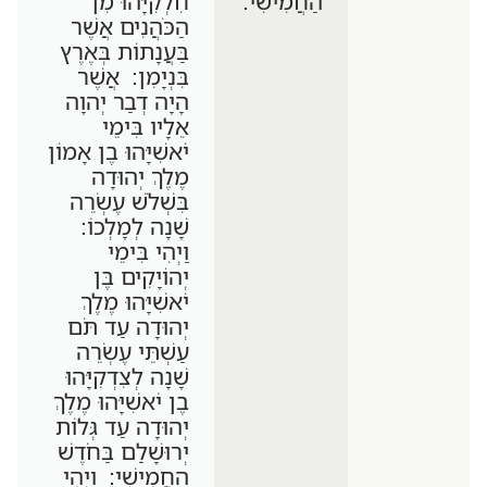
הַחֲמִישִׁי:
חִלְקִיָּהוּ מִן
הַכֹּהֲנִים אֲשֶׁר
בַּעֲנָתוֹת בְּאֶרֶץ
בִּנְיָמִן: אֲשֶׁר
הָיָה דְבַר יְהוָה
אֵלָיו בִּימֵי
יֹאשִׁיָּהוּ בֶן אָמוֹן
מֶלֶךְ יְהוּדָה
בִּשְׁלֹשׁ עֶשְׂרֵה
שָׁנָה לְמָלְכוֹ:
וַיְהִי בִּימֵי
יְהוֹיָקִים בֶּן
יֹאשִׁיָּהוּ מֶלֶךְ
יְהוּדָה עַד תֹּם
עַשְׁתֵּי עֶשְׂרֵה
שָׁנָה לְצִדְקִיָּהוּ
בֶן יֹאשִׁיָּהוּ מֶלֶךְ
יְהוּדָה עַד גְּלוֹת
יְרוּשָׁלִַם בַּחֹדֶשׁ
הַחֲמִישִׁי: וַיְהִי