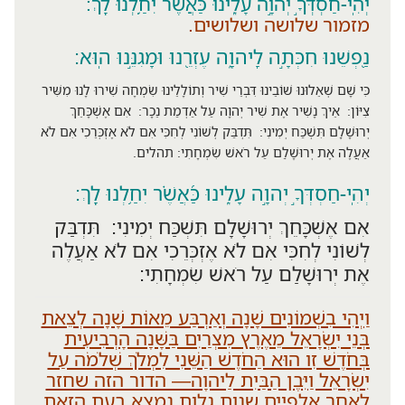
יְהִֽי-חַסְדְּךָ֣ יְהוָ֣ה עָלֵ֑ינוּ כַּ֝אֲשֶׁ֗ר יִחַ֥לְנוּ לָֽךְ:
מזמור שלושה ושלושים.
נַ֭פְשֵׁנוּ חִכְּתָ֣ה לַֽיהוָ֑ה עֶזְרֵ֖נוּ וּמָגִנֵּ֣נוּ הֽוּא:
כִּי שָׁם שְׁאֵלוּנוּ שׁוֹבֵינוּ דִּבְרֵי שִׁיר וְתוֹלָלֵינוּ שִׂמְחָה שִׁירוּ לָנוּ מִשִּׁיר
צִיּוֹן: אֵיךְ נָשִׁיר אֶת שִׁיר יְהוָה עַל אַדְמַת נֵכָר: אִם אֶשְׁכָּחֵךְ
יְרוּשָׁלִָם תִּשְׁכַּח יְמִינִי: תִּדְבַּק לְשׁוֹנִי לְחִכִּי אִם לֹא אֶזְכְּרֵכִי אִם לֹא
אַעֲלֶה אֶת יְרוּשָׁלִַם עַל רֹאשׁ שִׂמְחָתִי: תהלים.
יְהִֽי-חַסְדְּךָ֣ יְהוָ֣ה עָלֵ֑ינוּ כַּ֝אֲשֶׁ֗ר יִחַ֥לְנוּ לָֽךְ:
אִם אֶשְׁכָּחֵךְ יְרוּשָׁלִָם תִּשְׁכַּח יְמִינִי: תִּדְבַּק
לְשׁוֹנִי לְחִכִּי אִם לֹא אֶזְכְּרֵכִי אִם לֹא אַעֲלֶה
אֶת יְרוּשָׁלִַם עַל רֹאשׁ שִׂמְחָתִי:
וַיְהִי בִשְׁמוֹנִים שָׁנָה וְאַרְבַּע מֵאוֹת שָׁנָה לְצֵאת
בְּנֵי יִשְׂרָאֵל מֵאֶרֶץ מִצְרַיִם בַּשָּׁנָה הָרְבִיעִית
בְּחֹדֶשׁ זִו הוּא הַחֹדֶשׁ הַשֵּׁנִי לִמְלֹךְ שְׁלֹמֹה עַל
יִשְׂרָאֵל וַיִּבֶן הַבַּיִת לַיהוָה— הדור הזה שחזר
לאחר אלפיים שנות גלות נמצא בעת הזאת