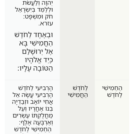
יְהוָה וְלַעֲשֹׂת
וּלְלַמֵּד בְּיִשְׂרָאֵל
חֹק וּמִשְׁפָּט:
עזרא.
וּבְאֶחָד לַחֹדֶשׁ
הַחֲמִישִׁי בָּא
אֶל יְרוּשָׁלִַם
כְּיַד אֱלֹהָיו
הַטּוֹבָה עָלָיו:
הַחַמִישִׁי
לַחֹדֶשׁ
הָרְבִיעִי לַחֹדֶשׁ
לַחֹדֶשׁ
הַחֲמִישִׁי
הָרְבִיעִי עֲשָׂה אֵל
אֲחִי יוֹאָב וּזְבַדְיָה
בְנוֹ אַחֲרָיו וְעַל
מַחֲלֻקְתּוֹ עֶשְׂרִים
וְאַרְבָּעָה אָלֶף:
הַחַמִישִׁי לַחֹדֶשׁ