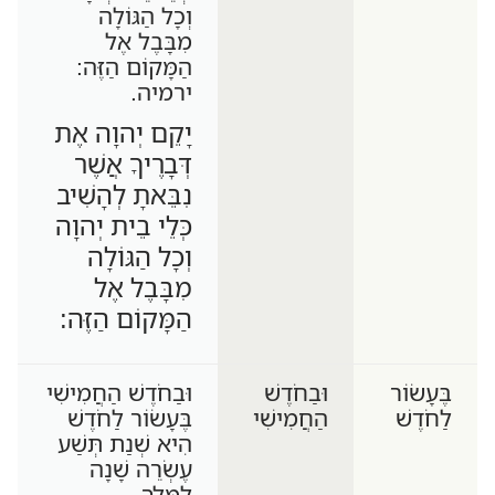
וְכָל הַגּוֹלָה
מִבָּבֶל אֶל
הַמָּקוֹם הַזֶּה:
ירמיה.
יָקֵם יְהוָה אֶת
דְּבָרֶיךָ אֲשֶׁר
נִבֵּאתָ לְהָשִׁיב
כְּלֵי בֵית יְהוָה
וְכָל הַגּוֹלָה
מִבָּבֶל אֶל
הַמָּקוֹם הַזֶּה:
בֶּעָשׂוֹר
וּבַחֹדֶשׁ
וּבַחֹדֶשׁ הַחֲמִישִׁי
לַחֹדֶשׁ
הַחֲמִישִׁי
בֶּעָשׂוֹר לַחֹדֶשׁ
הִיא שְׁנַת תְּשַׁע
עֶשְׂרֵה שָׁנָה
לַמֶּלֶךְ