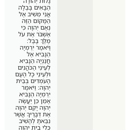
גָּלוּת יְהוּדָה
הַבָּאִים בָּבֶלָה
אֲנִי מֵשִׁיב אֶל
הַמָּקוֹם הַזֶּה
נְאֻם יְהוָה כִּי
אֶשְׁבֹּר אֶת עֹל
מֶלֶךְ בָּבֶל:
וַיֹּאמֶר יִרְמְיָה
הַנָּבִיא אֶל
חֲנַנְיָה הַנָּבִיא
לְעֵינֵי הַכֹּהֲנִים
וּלְעֵינֵי כָל הָעָם
הָעֹמְדִים בְּבֵית
יְהוָה: וַיֹּאמֶר
יִרְמְיָה הַנָּבִיא
אָמֵן כֵּן יַעֲשֶׂה
יְהוָה יָקֵם יְהוָה
אֶת דְּבָרֶיךָ אֲשֶׁר
נִבֵּאתָ לְהָשִׁיב
כְּלֵי בֵית יְהוָה