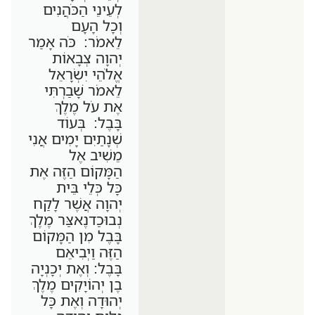
לְעֵינֵי הַכֹּהֲנִים
וְכָל הָעָם
לֵאמֹר: כֹּה אָמַר
יְהוָה צְבָאוֹת
אֱלֹהֵי יִשְׂרָאֵל
לֵאמֹר שָׁבַרְתִּי
אֶת עֹל מֶלֶךְ
בָּבֶל: בְּעוֹד
שְׁנָתַיִם יָמִים אֲנִי
מֵשִׁיב אֶל
הַמָּקוֹם הַזֶּה אֶת
כָּל כְּלֵי בֵּית
יְהוָה אֲשֶׁר לָקַח
נְבוּכַדנֶאצַּר מֶלֶךְ
בָּבֶל מִן הַמָּקוֹם
הַזֶּה וַיְבִיאֵם
בָּבֶל: וְאֶת יְכָנְיָה
בֶן יְהוֹיָקִים מֶלֶךְ
יְהוּדָה וְאֶת כָּל