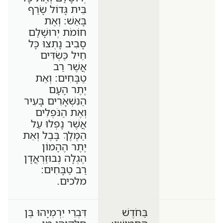
בֵּית גָּדוֹל שָׂרַף
בָּאֵשׁ: וְאֶת
חוֹמֹת יְרוּשָׁלִַם
סָבִיב נָתְצוּ כָּל
חֵיל כַּשְׂדִּים
אֲשֶׁר רַב
טַבָּחִים: וְאֵת
יֶתֶר הָעָם
הַנִּשְׁאָרִים בָּעִיר
וְאֶת הַנֹּפְלִים
אֲשֶׁר נָפְלוּ עַל
הַמֶּלֶךְ בָּבֶל וְאֵת
יֶתֶר הֶהָמוֹן
הֶגְלָה נְבוּזַרְאֲדָן
רַב טַבָּחִים:
מלכים.
בַּחֹדֶשׁ
דִּבְרֵי יִרְמְיָהוּ בֶּן