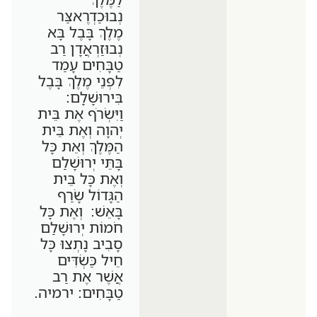
נְבוּכַדְרֶאצַּר
מֶלֶךְ בָּבֶל בָּא
נְבוּזַרְאֲדָן רַב
טַבָּחִים עָמַד
לִפְנֵי מֶלֶךְ בָּבֶל
בִּירוּשָׁלִָם:
וַיִּשְׂרֹף אֶת בֵּית
יְהוָה וְאֶת בֵּית
הַמֶּלֶךְ וְאֵת כָּל
בָּתֵּי יְרוּשָׁלִַם
וְאֶת כָּל בֵּית
הַגָּדוֹל שָׂרַף
בָּאֵשׁ: וְאֶת כָּל
חֹמוֹת יְרוּשָׁלִַם
סָבִיב נָתְצוּ כָּל
חֵיל כַּשְׂדִּים
אֲשֶׁר אֶת רַב
טַבָּחִים: ירמיה.