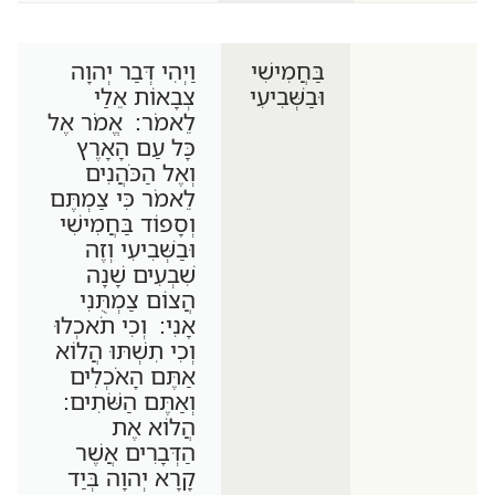
בַּחֲמִישִׁי
וַיְהִי דְּבַר יְהוָה
וּבַשְּׁבִיעִי
צְבָאוֹת אֵלַי
לֵאמֹר: אֱמֹר אֶל
כָּל עַם הָאָרֶץ
וְאֶל הַכֹּהֲנִים
לֵאמֹר כִּי צַמְתֶּם
וְסָפוֹד בַּחֲמִישִׁי
וּבַשְּׁבִיעִי וְזֶה
שִׁבְעִים שָׁנָה
הֲצוֹם צַמְתֻּנִי
אָנִי: וְכִי תֹאכְלוּ
וְכִי תִשְׁתּוּ הֲלוֹא
אַתֶּם הָאֹכְלִים
וְאַתֶּם הַשֹּׁתִים:
הֲלוֹא אֶת
הַדְּבָרִים אֲשֶׁר
קָרָא יְהוָה בְּיַד