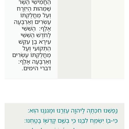
הַחֲמִישִׁי הַשַּׂר
שַׁמְהוּת הַיִּזְרָח
וְעַל מַחֲלֻקְתּוֹ
עֶשְׂרִים וְאַרְבָּעָה
אָלֶף: הַשִּׁשִּׁי
לַחֹדֶשׁ הַשִּׁשִּׁי
עִירָא בֶן עִקֵּשׁ
הַתְּקוֹעִי וְעַל
מַחֲלֻקְתּוֹ עֶשְׂרִים
וְאַרְבָּעָה אָלֶף:
דברי הימים.
נַ֭פְשֵׁנוּ חִכְּתָ֣ה לַֽיהוָ֑ה עֶזְרֵ֖נוּ וּמָגִנֵּ֣נוּ הֽוּא:
כִּי-ב֭וֹ יִשְׂמַ֣ח לִבֵּ֑נוּ כִּ֤י בְשֵׁ֖ם קָדְשׁ֣וֹ בָטָֽחְנוּ: