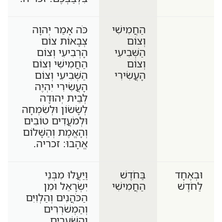
הַחֲמִישִׁי
כֹּה אָמַר יְהוָה
וְצוֹם
צְבָאוֹת צוֹם
הַשְּׁבִיעִי
הָרְבִיעִי וְצוֹם
וְצוֹם
הַחֲמִישִׁי וְצוֹם
הָעֲשִׂירִי
הַשְּׁבִיעִי וְצוֹם
הָעֲשִׂירִי יִהְיֶה
לְבֵית יְהוּדָה
לְשָׂשׂוֹן וּלְשִׂמְחָה
וּלְמֹעֲדִים טוֹבִים
וְהָאֱמֶת וְהַשָּׁלוֹם
אֱהָבוּ: זכריה.
וּבְאֶחָד
בַּחֹדֶשׁ
וַיַּעֲלוּ מִבְּנֵי
לַחֹדֶשׁ
הַחֲמִישִׁי
יִשְׂרָאֵל וּמִן
הַכֹּהֲנִים וְהַלְוִיִּם
וְהַמְשֹׁרְרִים
וְהַשֹּׁעֲרִים