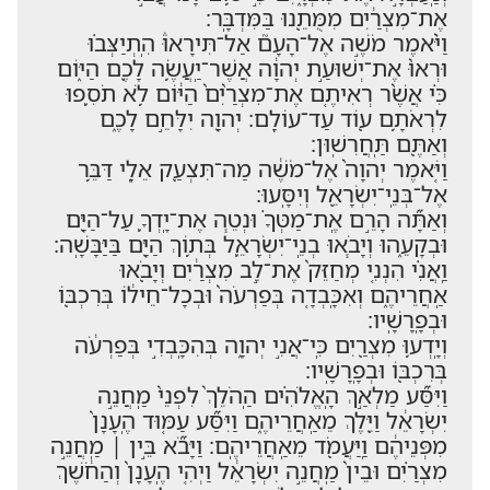
אֶת־מִצְרַ֔יִם מִמֻּתֵ֖נוּ בַּמִּדְבָּֽר׃
וַיֹּ֨אמֶר מֹשֶׁ֣ה אֶל־הָעָם֮ אַל־תִּירָאוּ֒ הִֽתְיַצְּב֗וּ
וּרְאוּ֙ אֶת־יְשׁוּעַ֣ת יְהוָ֔ה אֲשֶׁר־יַֽעֲשֶׂ֥ה לָכֶ֖ם הַיּ֑וֹם
כִּ֗י אֲשֶׁ֨ר רְאִיתֶ֤ם אֶת־מִצְרַ֨יִם֙ הַיּ֔וֹם לֹ֥א תֹסִ֛פוּ
לִרְאֹתָ֥ם ע֖וֹד עַד־עוֹלָֽם׃ יְהוָ֖ה יִלָּחֵ֣ם לָכֶ֑ם
וְאַתֶּ֖ם תַּֽחֲרִשֽׁוּן׃
וַיֹּ֤אמֶר יְהוָה֙ אֶל־מֹשֶׁ֔ה מַה־תִּצְעַ֖ק אֵלָ֑י דַּבֵּ֥ר
אֶל־בְּנֵֽי־יִשְׂרָאֵ֖ל וְיִסָּֽעוּ׃
וְאַתָּ֞ה הָרֵ֣ם אֶֽת־מַטְּךָ֗ וּנְטֵ֧ה אֶת־יָֽדְךָ֛ עַל־הַיָּ֖ם
וּבְקָעֵ֑הוּ וְיָבֹ֧אוּ בְנֵֽי־יִשְׂרָאֵ֛ל בְּת֥וֹךְ הַיָּ֖ם בַּיַּבָּשָֽׁה׃
וַֽאֲנִ֗י הִנְנִ֤י מְחַזֵּק֙ אֶת־לֵ֣ב מִצְרַ֔יִם וְיָבֹ֖אוּ
אַֽחֲרֵיהֶ֑ם וְאִכָּֽבְדָ֤ה בְּפַרְעֹה֙ וּבְכָל־חֵיל֔וֹ בְּרִכְבּ֖וֹ
וּבְפָֽרָשָֽׁיו׃
וְיָֽדְע֥וּ מִצְרַ֖יִם כִּֽי־אֲנִ֣י יְהוָ֑ה בְּהִכָּֽבְדִ֣י בְּפַרְעֹ֔ה
בְּרִכְבּ֖וֹ וּבְפָֽרָשָֽׁיו׃
וַיִּסַּ֞ע מַלְאַ֣ךְ הָֽאֱלֹהִ֗ים הַֽהֹלֵךְ֙ לִפְנֵי֙ מַֽחֲנֵ֣ה
יִשְׂרָאֵ֔ל וַיֵּ֖לֶךְ מֵאַֽחֲרֵיהֶ֑ם וַיִּסַּ֞ע עַמּ֤וּד הֶֽעָנָן֙
מִפְּנֵיהֶ֔ם וַֽיַּעֲמֹ֖ד מֵאַֽחֲרֵיהֶֽם׃ וַיָּבֹ֞א בֵּ֣ין ׀ מַֽחֲנֵ֣ה
מִצְרַ֗יִם וּבֵין֙ מַֽחֲנֵ֣ה יִשְׂרָאֵ֔ל וַיְהִ֤י הֶֽעָנָן֙ וְהַחֹ֔שֶׁךְ