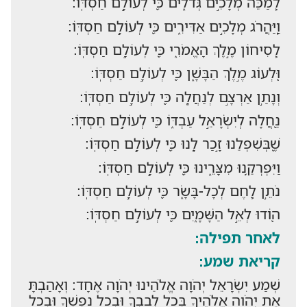
לְ֭מַכֵּה מְלָכִ֣ים גְּדֹלִ֑ים כִּ֖י לְעוֹלָ֣ם חַסְדּֽוֹ:
וַֽ֭יַּהֲרֹג מְלָכִ֣ים אַדִּירִ֑ים כִּ֖י לְעוֹלָ֣ם חַסְדּֽוֹ:
לְ֭סִיחוֹן מֶ֣לֶךְ הָאֱמֹרִ֑י כִּ֖י לְעוֹלָ֣ם חַסְדּֽוֹ:
וּ֭לְעוֹג מֶ֣לֶךְ הַבָּשָׁ֑ן כִּ֖י לְעוֹלָ֣ם חַסְדּֽוֹ:
וְנָתַ֣ן אַרְצָ֣ם לְנַחֲלָ֑ה כִּ֖י לְעוֹלָ֣ם חַסְדּֽוֹ:
נַ֭חֲלָה לְיִשְׂרָאֵ֣ל עַבְדּ֑וֹ כִּ֖י לְעוֹלָ֣ם חַסְדּֽוֹ:
שֶׁ֭בְּשִׁפְלֵנוּ זָ֣כַר לָ֑נוּ כִּ֖י לְעוֹלָ֣ם חַסְדּֽוֹ:
וַיִּפְרְקֵ֥נוּ מִצָּרֵ֑ינוּ כִּ֖י לְעוֹלָ֣ם חַסְדּֽוֹ:
נֹתֵ֣ן לֶ֭חֶם לְכָל-בָּשָׂ֑ר כִּ֖י לְעוֹלָ֣ם חַסְדּֽוֹ:
ה֭וֹדוּ לְאֵ֣ל הַשָּׁמָ֑יִם כִּ֖י לְעוֹלָ֣ם חַסְדּֽוֹ:
לאחר תפילה:
קריאת שמע:
שְׁמַע יִשְׂרָאֵל יְהֹוָה אֱלֹהֵינוּ יְהֹוָה אֶחָד: וְאָהַבְתָּ
אֵת יְהֹוָה אֱלֹהֶיךָ בְּכָל לְבָבְךָ וּבְכָל נַפְשְׁךָ וּבְכָל