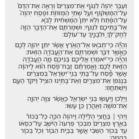
וְעָבַ֣ר יְהוָה֮ לִנְגֹּ֣ף אֶת־מִצְרַיִם֒ וְרָאָ֤ה אֶת־הַדָּם֙
עַל־הַמַּשְׁק֔וֹף וְעַ֖ל שְׁתֵּ֣י הַמְּזוּזֹ֑ת וּפָסַ֤ח יְהוָה֙
עַל־הַפֶּ֔תַח וְלֹ֤א יִתֵּן֙ הַמַּשְׁחִ֔ית לָבֹ֥א
אֶל־בָּֽתֵּיכֶ֖ם לִנְגֹּֽף׃ וּשְׁמַרְתֶּ֖ם אֶת־הַדָּבָ֣ר הַזֶּ֑ה
לְחָק־לְךָ֥ וּלְבָנֶ֖יךָ עַד־עוֹלָֽם׃
וְהָיָ֞ה כִּֽי־תָבֹ֣אוּ אֶל־הָאָ֗רֶץ אֲשֶׁ֨ר יִתֵּ֧ן יְהוָ֛ה לָכֶ֖ם
כַּֽאֲשֶׁ֣ר דִּבֵּ֑ר וּשְׁמַרְתֶּ֖ם אֶת־הָֽעֲבֹדָ֥ה הַזֹּֽאת׃
וְהָיָ֕ה כִּֽי־יֹאמְר֥וּ אֲלֵיכֶ֖ם בְּנֵיכֶ֑ם מָ֛ה הָֽעֲבֹדָ֥ה
הַזֹּ֖את לָכֶֽם׃ וַֽאֲמַרְתֶּ֡ם זֶֽבַח־פֶּ֨סַח ה֜וּא לַֽיהוָ֗ה
אֲשֶׁ֣ר פָּ֠סַח עַל־בָּתֵּ֤י בְנֵֽי־יִשְׂרָאֵל֙ בְּמִצְרַ֔יִם
בְּנָגְפּ֥וֹ אֶת־מִצְרַ֖יִם וְאֶת־בָּתֵּ֣ינוּ הִצִּ֑יל וַיִּקֹּ֥ד הָעָ֖ם
וַיִּֽשְׁתַּחֲוֽוּ׃
וַיֵּֽלְכ֥וּ וַֽיַּעֲשׂ֖וּ בְּנֵ֣י יִשְׂרָאֵ֑ל כַּֽאֲשֶׁ֨ר צִוָּ֧ה יְהוָ֛ה
אֶת־מֹשֶׁ֥ה וְאַֽהֲרֹ֖ן כֵּ֥ן עָשֽׂוּ׃
וַיְהִ֣י ׀ בַּֽחֲצִ֣י הַלַּ֗יְלָה וַֽיהוָה֮ הִכָּ֣ה כָל־בְּכוֹר֮
בְּאֶ֣רֶץ מִצְרַיִם֒ מִבְּכֹ֤ר פַּרְעֹה֙ הַיֹּשֵׁ֣ב עַל־כִּסְא֔וֹ
עַ֚ד בְּכ֣וֹר הַשְּׁבִ֔י אֲשֶׁ֖ר בְּבֵ֣ית הַבּ֑וֹר וְכֹ֖ל בְּכ֥וֹר
בְּהֵמָֽה׃