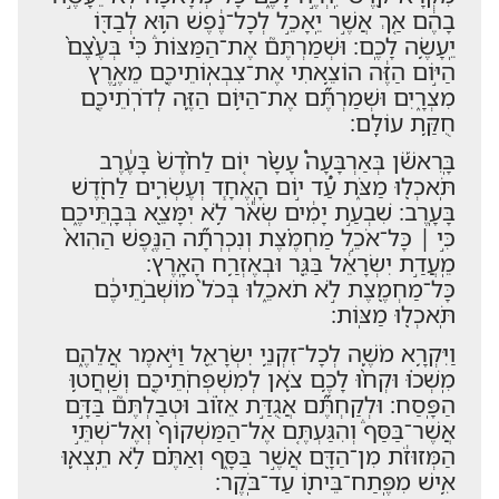
בָהֶ֔ם אַ֚ךְ אֲשֶׁ֣ר יֵֽאָכֵ֣ל לְכָל־נֶ֔פֶשׁ ה֥וּא לְבַדּ֖וֹ
יֵֽעָשֶׂ֥ה לָכֶֽם׃ וּשְׁמַרְתֶּם֮ אֶת־הַמַּצּוֹת֒ כִּ֗י בְּעֶ֨צֶם֙
הַיּ֣וֹם הַזֶּ֔ה הוֹצֵ֥אתִי אֶת־צִבְאֽוֹתֵיכֶ֖ם מֵאֶ֣רֶץ
מִצְרָ֑יִם וּשְׁמַרְתֶּ֞ם אֶת־הַיּ֥וֹם הַזֶּ֛ה לְדֹרֹֽתֵיכֶ֖ם
חֻקַּ֥ת עוֹלָֽם׃
בָּֽרִאשֹׁ֡ן בְּאַרְבָּעָה֩ עָשָׂ֨ר י֤וֹם לַחֹ֨דֶשׁ֙ בָּעֶ֔רֶב
תֹּֽאכְל֖וּ מַצֹּ֑ת עַ֠ד י֣וֹם הָֽאֶחָ֧ד וְעֶשְׂרִ֛ים לַחֹ֖דֶשׁ
בָּעָֽרֶב׃ שִׁבְעַ֣ת יָמִ֔ים שְׂאֹ֕ר לֹ֥א יִמָּצֵ֖א בְּבָֽתֵּיכֶ֑ם
כִּ֣י ׀ כָּל־אֹכֵ֣ל מַחְמֶ֗צֶת וְנִכְרְתָ֞ה הַנֶּ֤פֶשׁ הַהִוא֙
מֵֽעֲדַ֣ת יִשְׂרָאֵ֔ל בַּגֵּ֖ר וּבְאֶזְרַ֥ח הָאָֽרֶץ׃
כָּל־מַחְמֶ֖צֶת לֹ֣א תֹאכֵ֑לוּ בְּכֹל֙ מוֹשְׁבֹ֣תֵיכֶ֔ם
תֹּֽאכְל֖וּ מַצּֽוֹת׃
וַיִּקְרָ֥א מֹשֶׁ֛ה לְכָל־זִקְנֵ֥י יִשְׂרָאֵ֖ל וַיֹּ֣אמֶר אֲלֵהֶ֑ם
מִֽשְׁכ֗וּ וּקְח֨וּ לָכֶ֥ם צֹ֛אן לְמִשְׁפְּחֹֽתֵיכֶ֖ם וְשַֽׁחֲט֥וּ
הַפָּֽסַח׃ וּלְקַחְתֶּ֞ם אֲגֻדַּ֣ת אֵז֗וֹב וּטְבַלְתֶּם֮ בַּדָּ֣ם
אֲשֶׁר־בַּסַּף֒ וְהִגַּעְתֶּ֤ם אֶל־הַמַּשְׁקוֹף֙ וְאֶל־שְׁתֵּ֣י
הַמְּזוּזֹ֔ת מִן־הַדָּ֖ם אֲשֶׁ֣ר בַּסָּ֑ף וְאַתֶּ֗ם לֹ֥א תֵֽצְא֛וּ
אִ֥ישׁ מִפֶּֽתַח־בֵּית֖וֹ עַד־בֹּֽקֶר׃