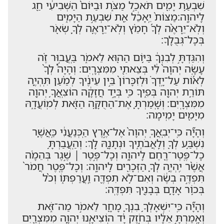
שִׁבְעַ֥ת יָמִ֖ים תֹּאכַ֣ל מַצֹּ֑ת וּבַיּוֹם֙ הַשְּׁבִיעִ֔י חַ֖ג
לַֽיהוָֽה׃מַצּוֹת֙ יֵֽאָכֵ֔ל אֵ֖ת שִׁבְעַ֣ת הַיָּמִ֑ים
וְלֹֽא־יֵרָאֶ֨ה לְךָ֜ חָמֵ֗ץ וְלֹֽא־יֵרָאֶ֥ה לְךָ֛ שְׂאֹ֖ר
בְּכָל־גְּבֻלֶֽךָ׃
וְהִגַּדְתָּ֣ לְבִנְךָ֔ בַּיּ֥וֹם הַה֖וּא לֵאמֹ֑ר בַּֽעֲב֣וּר זֶ֗ה
עָשָׂ֤ה יְהוָה֙ לִ֔י בְּצֵאתִ֖י מִמִּצְרָֽיִם׃ וְהָיָה֩ לְךָ֨
לְא֜וֹת עַל־יָֽדְךָ֗ וּלְזִכָּרוֹן֙ בֵּ֣ין עֵינֶ֔יךָ לְמַ֗עַן תִּֽהְיֶ֛ה
תּוֹרַ֥ת יְהוָ֖ה בְּפִ֑יךָ כִּ֚י בְּיָ֣ד חֲזָקָ֔ה הוֹצִֽאֲךָ֥ יְהוָ֖ה
מִמִּצְרָֽיִם׃ וְשָֽׁמַרְתָּ֛ אֶת־הַחֻקָּ֥ה הַזֹּ֖את לְמֽוֹעֲדָ֑הּ
מִיָּמִ֖ים יָמִֽימָה׃
וְהָיָ֞ה כִּֽי־יְבִֽאֲךָ֤ יְהוָה֙ אֶל־אֶ֣רֶץ הַֽכְּנַעֲנִ֔י כַּֽאֲשֶׁ֛ר
נִשְׁבַּ֥ע לְךָ֖ וְלַֽאֲבֹתֶ֑יךָ וּנְתָנָ֖הּ לָֽךְ׃ וְהַֽעֲבַרְתָּ֥
כָל־פֶּֽטֶר־רֶ֖חֶם לַֽיהוָ֑ה וְכָל־פֶּ֣טֶר ׀ שֶׁ֣גֶר בְּהֵמָ֗ה
אֲשֶׁ֨ר יִֽהְיֶ֥ה לְךָ֛ הַזְּכָרִ֖ים לַֽיהוָֽה׃ וְכָל־פֶּ֤טֶר חֲמֹר֙
תִּפְדֶּ֣ה בְשֶׂ֔ה וְאִם־לֹ֥א תִפְדֶּ֖ה וַֽעֲרַפְתּ֑וֹ וְכֹ֨ל
בְּכ֥וֹר אָדָ֛ם בְּבָנֶ֖יךָ תִּפְדֶּֽה׃
וְהָיָ֞ה כִּֽי־יִשְׁאָלְךָ֥ בִנְךָ֛ מָחָ֖ר לֵאמֹ֣ר מַה־זֹּ֑את
וְאָֽמַרְתָּ֣ אֵלָ֔יו בְּחֹ֣זֶק יָ֗ד הֽוֹצִיאָ֧נוּ יְהוָ֛ה מִמִּצְרַ֖יִם