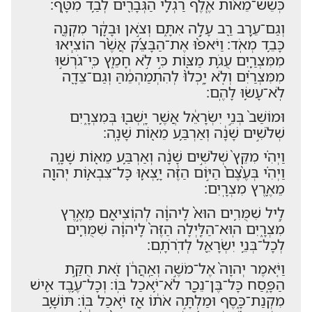
כְּשֵׁשׁ־מֵא֨וֹת אֶ֧לֶף רַגְלִ֛י הַגְּבָרִ֖ים לְבַ֥ד מִטָּֽף׃
וְגַם־עֵ֥רֶב רַ֖ב עָלָ֣ה אִתָּ֑ם וְצֹ֣אן וּבָקָ֔ר מִקְנֶ֖ה
כָּבֵ֥ד מְאֹֽד׃ וַיֹּאפ֨וּ אֶת־הַבָּצֵ֜ק אֲשֶׁ֨ר הוֹצִ֧יאוּ
מִמִּצְרַ֛יִם עֻגֹ֥ת מַצּ֖וֹת כִּ֣י לֹ֣א חָמֵ֑ץ כִּֽי־גֹרְשׁ֣וּ
מִמִּצְרַ֗יִם וְלֹ֤א יָֽכְלוּ֙ לְהִתְמַהְמֵ֔הַּ וְגַם־צֵדָ֖ה
לֹֽא־עָשׂ֥וּ לָהֶֽם׃
וּמוֹשַׁב֙ בְּנֵ֣י יִשְׂרָאֵ֔ל אֲשֶׁ֥ר יָֽשְׁב֖וּ בְּמִצְרָ֑יִם
שְׁלֹשִׁ֣ים שָׁנָ֔ה וְאַרְבַּ֥ע מֵא֖וֹת שָׁנָֽה׃
וַיְהִ֗י מִקֵּץ֙ שְׁלֹשִׁ֣ים שָׁנָ֔ה וְאַרְבַּ֥ע מֵא֖וֹת שָׁנָ֑ה
וַיְהִ֗י בְּעֶ֨צֶם֙ הַיּ֣וֹם הַזֶּ֔ה יָ֥צְא֛וּ כָּל־צִבְא֥וֹת יְהוָ֖ה
מֵאֶ֥רֶץ מִצְרָֽיִם׃
לֵ֣יל שִׁמֻּרִ֥ים הוּא֙ לַֽיהוָ֔ה לְהֽוֹצִיאָ֖ם מֵאֶ֣רֶץ
מִצְרָ֑יִם הֽוּא־הַלַּ֤יְלָה הַזֶּה֙ לַֽיהוָ֔ה שִׁמֻּרִ֛ים
לְכָל־בְּנֵ֥י יִשְׂרָאֵ֖ל לְדֹֽרֹתָֽם׃
וַיֹּ֤אמֶר יְהוָה֙ אֶל־מֹשֶׁ֣ה וְאַֽהֲרֹ֔ן זֹ֖את חֻקַּ֣ת
הַפָּ֑סַח כָּל־בֶּן־נֵכָ֖ר לֹא־יֹ֥אכַל בּֽוֹ׃ וְכָל־עֶ֥בֶד אִ֖ישׁ
מִקְנַת־כָּ֑סֶף וּמַלְתָּ֣ה אֹת֔וֹ אָ֖ז יֹ֥אכַל בּֽוֹ׃ תּוֹשָׁ֥ב