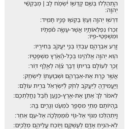
הִֽ֭תְהַלְלוּ בְּשֵׁ֣ם קָדְשׁ֑וֹ יִ֝שְׂמַ֗ח לֵ֤ב | מְבַקְשֵׁ֬י
יְהוָֽה:
דִּרְשׁ֣וּ יְהוָ֣ה וְעֻזּ֑וֹ בַּקְּשׁ֖וּ פָנָ֣יו תָּמִֽיד:
זִכְר֗וּ נִפְלְאוֹתָ֥יו אֲשֶׁר-עָשָׂ֑ה מֹ֝פְתָ֗יו
וּמִשְׁפְּטֵי-פִֽיו:
זֶ֭רַע אַבְרָהָ֣ם עַבְדּ֑וֹ בְּנֵ֖י יַעֲקֹ֣ב בְּחִירָֽיו:
ה֭וּא יְהוָ֣ה אֱלֹהֵ֑ינוּ בְּכָל-הָ֝אָ֗רֶץ מִשְׁפָּטָֽיו:
זָכַ֣ר לְעוֹלָ֣ם בְּרִית֑וֹ דָּבָ֥ר צִ֝וָּ֗ה לְאֶ֣לֶף דּֽוֹר:
אֲשֶׁ֣ר כָּ֭רַת אֶת-אַבְרָהָ֑ם וּשְׁב֖וּעָת֣וֹ לְיִשְׂחָֽק:
וַיַּֽעֲמִידֶ֣הָ לְיַעֲקֹ֣ב לְחֹ֑ק לְ֝יִשְׂרָאֵ֗ל בְּרִ֣ית עוֹלָֽם:
לֵאמֹ֗ר לְךָ֗ אֶתֵּ֥ן אֶת-אֶֽרֶץ-כְּנָ֑עַן חֶ֝֗בֶל נַחֲלַתְכֶֽם:
בִּֽ֭הְיוֹתָם מְתֵ֣י מִסְפָּ֑ר כִּ֝מְעַ֗ט וְגָרִ֥ים בָּֽהּ:
וַֽ֭יִּתְהַלְּכוּ מִגּ֣וֹי אֶל-גּ֑וֹי מִ֝מַּמְלָכָ֗ה אֶל-עַ֥ם אַחֵֽר:
לֹֽא-הִנִּ֣יחַ אָדָ֣ם לְעָשְׁקָ֑ם וַיּ֖וֹכַח עֲלֵיהֶ֣ם מְלָכִֽים: