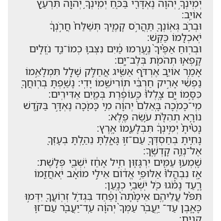
יְמִֽינְךָ֣ יְהוָ֔ה נֶאְדָּרִ֖י בַּכֹּ֑חַ יְמִֽינְךָ֥ יְהוָ֖ה תִּרְעַ֥ץ
אוֹיֵֽב׃
וּבְרֹ֥ב גְּאֽוֹנְךָ֖ תַּֽהֲרֹ֣ס קָמֶ֑יךָ תְּשַׁלַּח֙ חֲרֹ֣נְךָ֔
יֹֽאכְלֵ֖מוֹ כַּקַּֽשׁ׃
וּבְר֤וּחַ אַפֶּ֨יךָ֙ נֶ֣עֶרְמוּ מַ֔יִם נִצְּב֥וּ כְמוֹ־נֵ֖ד נֹֽזְלִ֑ים
קָֽפְא֥וּ תְהֹמֹ֖ת בְּלֶב־יָֽם׃
אָמַ֥ר אוֹיֵ֛ב אֶרְדֹּ֥ף אַשִּׂ֖יג אֲחַלֵּ֣ק שָׁלָ֑ל תִּמְלָאֵ֣מוֹ
נַפְשִׁ֔י אָרִ֣יק חַרְבִּ֔י תּֽוֹרִישֵׁ֖מוֹ יָדִֽי׃ נָשַׁ֥פְתָּ בְרֽוּחֲךָ֖
כִּסָּ֣מוֹ יָ֑ם צָֽלְלוּ֙ כַּֽעוֹפֶ֔רֶת בְּמַ֖יִם אַדִּירִֽים׃
מִֽי־כָמֹ֤כָה בָּֽאֵלִם֙ יְהוָ֔ה מִ֥י כָּמֹ֖כָה נֶאְדָּ֣ר בַּקֹּ֑דֶשׁ
נוֹרָ֥א תְהִלֹּ֖ת עֹ֥שֵׂה פֶֽלֶא׃
נָטִ֨יתָ֙ יְמִ֣ינְךָ֔ תִּבְלָעֵ֖מוֹ אָֽרֶץ׃
נָחִ֥יתָ בְחַסְדְּךָ֖ עַם־ז֣וּ גָּאָ֑לְתָּ נֵהַ֥לְתָּ בְעָזְּךָ֖
אֶל־נְוֵ֥ה קָדְשֶֽׁךָ׃
שָֽׁמְע֥וּ עַמִּ֖ים יִרְגָּז֑וּן חִ֣יל אָחַ֔ז יֹֽשְׁבֵ֖י פְּלָֽשֶׁת׃
אָ֤ז נִבְהֲלוּ֙ אַלּוּפֵ֣י אֱד֔וֹם אֵילֵ֣י מוֹאָ֔ב יֹֽאחֲזֵ֖מוֹ
רָ֑עַד נָמֹ֕גוּ כֹּ֖ל יֹֽשְׁבֵ֥י כְנָֽעַן׃
תִּפֹּ֨ל עֲלֵיהֶ֤ם אֵימָ֨תָה֙ וָפַ֔חַד בִּגְדֹ֥ל זְרֽוֹעֲךָ֖ יִדְּמ֣וּ
כָּאָ֑בֶן עַד־ יַֽעֲבֹ֤ר עַמְּךָ֙ יְהוָ֔ה עַֽד־יַעֲבֹ֖ר עַם־ז֥וּ
קָנִֽיתָ׃