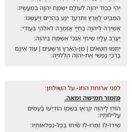
יְהִ֤י כְב֣וֹד יְהוָ֣ה לְעוֹלָ֑ם יִשְׂמַ֖ח יְהוָ֣ה בְּמַעֲשָֽׂיו:
הַמַּבִּ֣יט לָ֭אָרֶץ וַתִּרְעָ֑ד יִגַּ֖ע בֶּהָרִ֣ים וְֽיֶעֱשָֽׁנוּ:
אָשִׁ֣ירָה לַיהוָ֣ה בְּחַיָּ֑י אֲזַמְּרָ֖ה לֵאלֹהַ֣י בְּעוֹדִֽי:
יֶעֱרַ֣ב עָלָ֣יו שִׂיחִ֑י אָ֝נֹכִ֗י אֶשְׂמַ֥ח בַּיהוָֽה:
יִתַּ֤מּוּ חַטָּאִ֨ים | מִן-הָאָ֡רֶץ וּרְשָׁעִ֤ים | ע֤וֹד אֵינָ֗ם
בָּרְכִ֣י נַ֭פְשִׁי אֶת-יְהוָ֗ה הַֽלְלוּיָֽהּ:
לפני ארוחת החג- על השולחן:
מזמור חמישה ומאה.
הוֹד֣וּ לַ֭יהוָה קִרְא֣וּ בִּשְׁמ֑וֹ הוֹדִ֥יעוּ בָ֝עַמִּ֗ים
עֲלִילוֹתָֽיו:
שִֽׁירוּ-ל֖וֹ זַמְּרוּ-ל֑וֹ שִׂ֝֗יחוּ בְּכָל-נִפְלְאוֹתָֽיו: