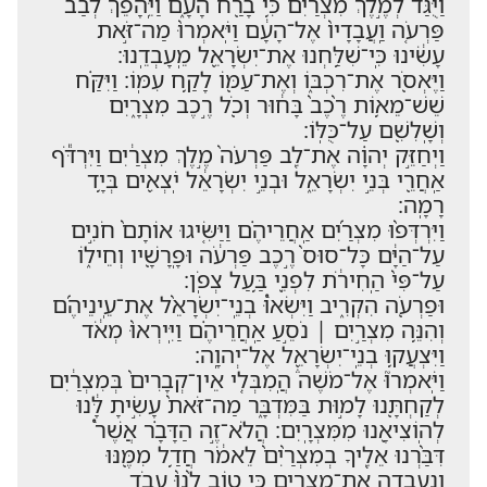
וַיֻּגַּד֙ לְמֶ֣לֶךְ מִצְרַ֔יִם כִּ֥י בָרַ֖ח הָעָ֑ם וַ֠יֵּֽהָפֵךְ לְבַ֨ב
פַּרְעֹ֤ה וַֽעֲבָדָיו֙ אֶל־הָעָ֔ם וַיֹּֽאמְרוּ֙ מַה־זֹּ֣את
עָשִׂ֔ינוּ כִּֽי־שִׁלַּ֥חְנוּ אֶת־יִשְׂרָאֵ֖ל מֵֽעָבְדֵֽנוּ׃
וַיֶּאְסֹ֖ר אֶת־רִכְבּ֑וֹ וְאֶת־עַמּ֖וֹ לָקַ֥ח עִמּֽוֹ׃ וַיִּקַּ֗ח
שֵׁשׁ־מֵא֥וֹת רֶ֨כֶב֙ בָּח֔וּר וְכֹ֖ל רֶ֣כֶב מִצְרָ֑יִם
וְשָֽׁלִשִׁ֖ם עַל־כֻּלּֽוֹ׃
וַיְחַזֵּ֣ק יְהוָ֗ה אֶת־לֵ֤ב פַּרְעֹה֙ מֶ֣לֶךְ מִצְרַ֔יִם וַיִּרְדֹּ֕ף
אַֽחֲרֵ֖י בְּנֵ֣י יִשְׂרָאֵ֑ל וּבְנֵ֣י יִשְׂרָאֵ֔ל יֹֽצְאִ֖ים בְּיָ֥ד
רָמָֽה׃
וַיִּרְדְּפ֨וּ מִצְרַ֜יִם אַֽחֲרֵיהֶ֗ם וַיַּשִּׂ֤יגוּ אוֹתָם֙ חֹנִ֣ים
עַל־הַיָּ֔ם כָּל־סוּס֙ רֶ֣כֶב פַּרְעֹ֔ה וּפָֽרָשָׁ֖יו וְחֵיל֑וֹ
עַל־פִּי֙ הַֽחִירֹ֔ת לִפְנֵ֖י בַּ֥עַל צְפֹֽן׃
וּפַרְעֹ֖ה הִקְרִ֑יב וַיִּשְׂאוּ֩ בְנֵֽי־יִשְׂרָאֵ֨ל אֶת־עֵֽינֵיהֶ֜ם
וְהִנֵּ֥ה מִצְרַ֣יִם ׀ נֹסֵ֣עַ אַֽחֲרֵיהֶ֗ם וַיִּֽירְאוּ֙ מְאֹ֔ד
וַיִּצְעֲק֥וּ בְנֵֽי־יִשְׂרָאֵ֖ל אֶל־יְהוָֽה׃
וַיֹּֽאמְרוּ֮ אֶל־מֹשֶׁה֒ הֲֽמִבְּלִ֤י אֵין־קְבָרִים֙ בְּמִצְרַ֔יִם
לְקַחְתָּ֖נוּ לָמ֣וּת בַּמִּדְבָּ֑ר מַה־זֹּאת֙ עָשִׂ֣יתָ לָּ֔נוּ
לְהֽוֹצִיאָ֖נוּ מִמִּצְרָֽיִם׃ הֲלֹא־זֶ֣ה הַדָּבָ֗ר אֲשֶׁר֩
דִּבַּ֨רְנוּ אֵלֶ֤יךָ בְמִצְרַ֨יִם֙ לֵאמֹ֔ר חֲדַ֥ל מִמֶּ֖נּוּ
וְנַֽעַבְדָ֣ה אֶת־מִצְרָ֑יִם כִּ֣י ט֥וֹב לָ֨נוּ֙ עֲבֹ֣ד