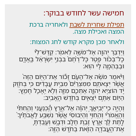
חמישה עשר לחודש בבוקר:
תפילת שחרית לשבת
ולאחריה ברכת
המצה ואכילת מצה.
ולאחר מכן מקרא קודש לחג המצות:
וַיְדַבֵּ֥ר יְהוָ֖ה אֶל־מֹשֶׁ֥ה לֵּאמֹֽר׃ קַדֶּשׁ־לִ֨י
כָל־בְּכ֜וֹר פֶּ֤טֶר כָּל־רֶ֨חֶם֙ בִּבְנֵ֣י יִשְׂרָאֵ֔ל בָּֽאָדָ֖ם
וּבַבְּהֵמָ֑ה לִ֖י הֽוּא׃
וַיֹּ֨אמֶר מֹשֶׁ֜ה אֶל־הָעָ֗ם זָכ֞וֹר אֶת־הַיּ֤וֹם הַזֶּה֙
אֲשֶׁ֨ר יְצָאתֶ֤ם מִמִּצְרַ֨יִם֙ מִבֵּ֣ית עֲבָדִ֔ים כִּ֚י בְּחֹ֣זֶק
יָ֔ד הוֹצִ֧יא יְהוָ֛ה אֶתְכֶ֖ם מִזֶּ֑ה וְלֹ֥א יֵֽאָכֵ֖ל חָמֵֽץ׃
הַיּ֖וֹם אַתֶּ֣ם יֹֽצְאִ֑ים בְּחֹ֖דֶשׁ הָֽאָבִֽיב׃
וְהָיָ֣ה כִֽי־יְבִֽיאֲךָ֣ יְהוָ֡ה אֶל־אֶ֣רֶץ הַֽ֠כְּנַעֲנִי וְהַֽחִתִּ֨י
וְהָֽאֱמֹרִ֜י וְהַֽחִוִּ֣י וְהַיְבוּסִ֗י אֲשֶׁ֨ר נִשְׁבַּ֤ע לַֽאֲבֹתֶ֨יךָ֙
לָ֣תֶת לָ֔ךְ אֶ֛רֶץ זָבַ֥ת חָלָ֖ב וּדְבָ֑שׁ וְעָֽבַדְתָּ֛
אֶת־הָֽעֲבֹדָ֥ה הַזֹּ֖את בַּחֹ֥דֶשׁ הַזֶּֽה׃