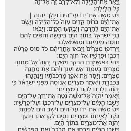
וַיָּ֖אֶר אֶת־הַלָּ֑יְלָה וְלֹֽא־קָרַ֥ב זֶ֛ה אֶל־זֶ֖ה
כָּל־הַלָּֽיְלָה׃
וַיֵּ֨ט מֹשֶׁ֣ה אֶת־יָדוֹ֮ עַל־הַיָּם֒ וַיּ֣וֹלֶךְ יְהוָ֣ה ׀
אֶת־הַ֠יָּם בְּר֨וּחַ קָדִ֤ים עַזָּה֙ כָּל־הַלַּ֔יְלָה וַיָּ֥שֶׂם
אֶת־הַיָּ֖ם לֶחָֽרָבָ֑ה וַיִּבָּֽקְע֖וּ הַמָּֽיִם׃ וַיָּבֹ֧אוּ
בְנֵֽי־יִשְׂרָאֵ֛ל בְּת֥וֹךְ הַיָּ֖ם בַּיַּבָּשָׁ֑ה וְהַמַּ֤יִם לָהֶם֙
חוֹמָ֔ה מִֽימִינָ֖ם וּמִשְּׂמֹאלָֽם׃
וַיִּרְדְּפ֤וּ מִצְרַ֨יִם֙ וַיָּבֹ֣אוּ אַֽחֲרֵיהֶ֔ם כֹּ֚ל ס֣וּס פַּרְעֹ֔ה
רִכְבּ֖וֹ וּפָֽרָשָׁ֑יו אֶל־תּ֖וֹךְ הַיָּֽם׃
וַֽיְהִי֙ בְּאַשְׁמֹ֣רֶת הַבֹּ֔קֶר וַיַּשְׁקֵ֤ף יְהוָה֙ אֶל־מַֽחֲנֵ֣ה
מִצְרַ֔יִם בְּעַמּ֥וּד אֵ֖שׁ וְעָנָ֑ן וַיָּ֕הָם אֵ֖ת מַֽחֲנֵ֥ה
מִצְרָֽיִם׃ וַיָּ֗סַר אֵ֚ת אֹפַ֣ן מַרְכְּבֹתָ֔יו וַֽיְנַהֲגֵ֖הוּ
בִּכְבֵדֻ֑ת וַיֹּ֣אמֶר מִצְרַ֗יִם אָנ֨וּסָה֙ מִפְּנֵ֣י יִשְׂרָאֵ֔ל כִּ֣י
יְהוָ֔ה נִלְחָ֥ם לָהֶ֖ם בְּמִצְרָֽיִם׃
וַיֹּ֤אמֶר יְהוָה֙ אֶל־מֹשֶׁ֔ה נְטֵ֥ה אֶת־יָֽדְךָ֖ עַל־הַיָּ֑ם
וְיָשֻׁ֤בוּ הַמַּ֨יִם֙ עַל־מִצְרַ֔יִם עַל־רִכְבּ֖וֹ וְעַל־פָּֽרָשָֽׁיו׃
וַיֵּט֩ מֹשֶׁ֨ה אֶת־יָד֜וֹ עַל־הַיָּ֗ם וַיָּ֨שָׁב הַיָּ֜ם לִפְנ֥וֹת
בֹּ֨קֶר֙ לְאֵ֣יתָנ֔וֹ וּמִצְרַ֖יִם נָסִ֣ים לִקְרָאת֑וֹ וַיְנַעֵ֧ר
יְהוָ֛ה אֶת־מִצְרַ֖יִם בְּת֥וֹךְ הַיָּֽם׃
וַיָּשֻׁ֣בוּ הַמַּ֗יִם וַיְכַסּ֤וּ אֶת־הָרֶ֨כֶב֙ וְאֶת־הַפָּ֣רָשִׁ֔ים