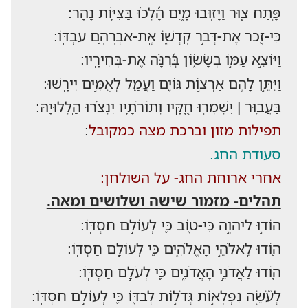
פָּ֣תַח צ֭וּר וַיָּז֣וּבוּ מָ֑יִם הָ֝לְכ֗וּ בַּצִּיּ֥וֹת נָהָֽר:
כִּֽי-זָ֭כַר אֶת-דְּבַ֣ר קָדְשׁ֑וֹ אֶֽת-אַבְרָהָ֥ם עַבְדּֽוֹ:
וַיּוֹצִ֣א עַמּ֣וֹ בְשָׂשׂ֑וֹן בְּ֝רִנָּ֗ה אֶת-בְּחִירָֽיו:
וַיִּתֵּ֣ן לָ֭הֶם אַרְצ֣וֹת גּוֹיִ֑ם וַעֲמַ֖ל לְאֻמִּ֣ים יִירָֽשׁוּ:
בַּעֲב֤וּר | יִשְׁמְר֣וּ חֻ֭קָּיו וְתוֹרֹתָ֥יו יִנְצֹ֗רוּ הַֽלְלוּיָֽהּ:
תפילות מזון וברכת מצה כמקובל
:
סעודת החג.
אחרי ארוחת החג- על השולחן:
תהלים- מזמור שישה ושלושים ומאה.
הוֹד֣וּ לַיהוָ֣ה כִּי-ט֑וֹב כִּ֖י לְעוֹלָ֣ם חַסְדּֽוֹ:
ה֭וֹדוּ לֵֽאלֹהֵ֣י הָאֱלֹהִ֑ים כִּ֖י לְעוֹלָ֣ם חַסְדּֽוֹ:
ה֭וֹדוּ לַאֲדֹנֵ֣י הָאֲדֹנִ֑ים כִּ֖י לְעֹלָ֣ם חַסְדּֽוֹ:
לְעֹ֘שֵׂ֤ה נִפְלָא֣וֹת גְּדֹל֣וֹת לְבַדּ֑וֹ כִּ֖י לְעוֹלָ֣ם חַסְדּֽוֹ: