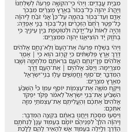
מִבֵּ֥ית עֲבָדִֽים׃ וַיְהִ֗י כִּֽי־הִקְשָׁ֣ה פַרְעֹה֮ לְשַׁלְּחֵנוּ֒
וַיַּֽהֲרֹ֨ג יְהוָ֤ה כָּל־בְּכוֹר֙ בְּאֶ֣רֶץ מִצְרַ֔יִם מִבְּכֹ֥ר
אָדָ֖ם וְעַד־בְּכ֣וֹר בְּהֵמָ֑ה עַל־כֵּן֩ אֲנִ֨י זֹבֵ֜חַ לַֽיהוָ֗ה
כָּל־פֶּ֤טֶר רֶ֨חֶם֙ הַזְּכָרִ֔ים וְכָל־בְּכ֥וֹר בָּנַ֖י אֶפְדֶּֽה׃
וְהָיָ֤ה לְאוֹת֙ עַל־יָ֣דְכָ֔ה וּלְטֽוֹטָפֹ֖ת בֵּ֣ין עֵינֶ֑יךָ כִּ֚י
בְּחֹ֣זֶק יָ֔ד הֽוֹצִיאָ֥נוּ יְהוָ֖ה מִמִּצְרָֽיִם׃
וַיְהִ֗י בְּשַׁלַּ֣ח פַּרְעֹה֮ אֶת־הָעָם֒ וְלֹֽא־נָחָ֣ם אֱלֹהִ֗ים
דֶּ֚רֶךְ אֶ֣רֶץ פְּלִשְׁתִּ֔ים כִּ֥י קָר֖וֹב ה֑וּא כִּ֣י ׀ אָמַ֣ר
אֱלֹהִ֗ים פֶּֽן־יִנָּחֵ֥ם הָעָ֛ם בִּרְאֹתָ֥ם מִלְחָמָ֖ה וְשָׁ֥בוּ
מִצְרָֽיְמָה׃ וַיַּסֵּ֨ב אֱלֹהִ֧ים ׀ אֶת־הָעָ֛ם דֶּ֥רֶךְ
הַמִּדְבָּ֖ר יַם־ס֑וּף וַֽחֲמֻשִׁ֛ים עָל֥וּ בְנֵֽי־יִשְׂרָאֵ֖ל
מֵאֶ֥רֶץ מִצְרָֽיִם׃
וַיִּקַּ֥ח מֹשֶׁ֛ה אֶת־עַצְמ֥וֹת יוֹסֵ֖ף עִמּ֑וֹ כִּי֩ הַשְׁבֵּ֨עַ
הִשְׁבִּ֜יעַ אֶת־בְּנֵ֤י יִשְׂרָאֵל֙ לֵאמֹ֔ר פָּקֹ֨ד יִפְקֹ֤ד
אֱלֹהִים֙ אֶתְכֶ֔ם וְהַֽעֲלִיתֶ֧ם אֶת־עַצְמֹתַ֛י מִזֶּ֖ה
אִתְּכֶֽם׃
וַיִּסְע֖וּ מִסֻּכֹּ֑ת וַיַּֽחֲנ֣וּ בְאֵתָ֔ם בִּקְצֵ֖ה הַמִּדְבָּֽר׃
וַֽיהוָ֡ה הֹלֵךְ֩ לִפְנֵיהֶ֨ם יוֹמָ֜ם בְּעַמּ֤וּד עָנָן֙ לַנְחֹתָ֣ם
הַדֶּ֔רֶךְ וְלַ֛יְלָה בְּעַמּ֥וּד אֵ֖שׁ לְהָאִ֣יר לָהֶ֑ם לָלֶ֖כֶת