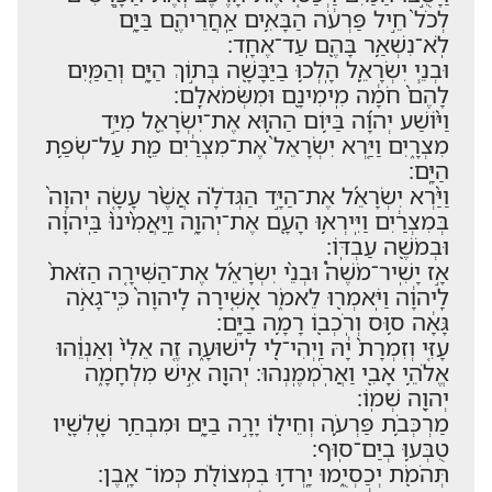
לְכֹל֙ חֵ֣יל פַּרְעֹ֔ה הַבָּאִ֥ים אַֽחֲרֵיהֶ֖ם בַּיָּ֑ם
לֹֽא־נִשְׁאַ֥ר בָּהֶ֖ם עַד־אֶחָֽד׃
וּבְנֵ֧י יִשְׂרָאֵ֛ל הָֽלְכ֥וּ בַיַּבָּשָׁ֖ה בְּת֣וֹךְ הַיָּ֑ם וְהַמַּ֤יִם
לָהֶם֙ חֹמָ֔ה מִֽימִינָ֖ם וּמִשְּׂמֹאלָֽם׃
וַיּ֨וֹשַׁע יְהוָ֜ה בַּיּ֥וֹם הַה֛וּא אֶת־יִשְׂרָאֵ֖ל מִיַּ֣ד
מִצְרָ֑יִם וַיַּ֤רְא יִשְׂרָאֵל֙ אֶת־מִצְרַ֔יִם מֵ֖ת עַל־שְׂפַ֥ת
הַיָּֽם׃
וַיַּ֨רְא יִשְׂרָאֵ֜ל אֶת־הַיָּ֣ד הַגְּדֹלָ֗ה אֲשֶׁ֨ר עָשָׂ֤ה יְהוָה֙
בְּמִצְרַ֔יִם וַיִּֽירְא֥וּ הָעָ֖ם אֶת־יְהוָ֑ה וַֽיַּאֲמִ֨ינוּ֙ בַּֽיהוָ֔ה
וּבְמֹשֶׁ֖ה עַבְדּֽוֹ׃
אָ֣ז יָשִֽׁיר־מֹשֶׁה֩ וּבְנֵ֨י יִשְׂרָאֵ֜ל אֶת־הַשִּׁירָ֤ה הַזֹּאת֙
לַֽיהוָ֔ה וַיֹּֽאמְר֖וּ לֵאמֹ֑ר אָשִׁ֤ירָה לַֽיהוָה֙ כִּֽי־גָאֹ֣ה
גָּאָ֔ה ס֥וּס וְרֹֽכְב֖וֹ רָמָ֥ה בַיָּֽם׃
עָזִּ֤י וְזִמְרָת֙ יָ֔הּ וַֽיְהִי־לִ֖י לִֽישׁוּעָ֑ה זֶ֤ה אֵלִי֙ וְאַנְוֵ֔הוּ
אֱלֹהֵ֥י אָבִ֖י וַאֲרֹֽמְמֶֽנְהוּ׃ יְהוָ֖ה אִ֣ישׁ מִלְחָמָ֑ה
יְהוָ֖ה שְׁמֽוֹ׃
מַרְכְּבֹ֥ת פַּרְעֹ֛ה וְחֵיל֖וֹ יָרָ֣ה בַיָּ֑ם וּמִבְחַ֥ר שָֽׁלִשָׁ֖יו
טֻבְּע֥וּ בְיַם־סֽוּף׃
תְּהֹמֹ֖ת יְכַסְיֻ֑מוּ יָֽרְד֥וּ בִמְצוֹלֹ֖ת כְּמוֹ־ אָֽבֶן׃