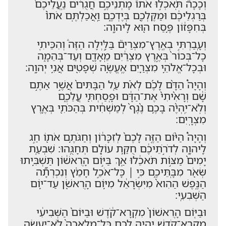
וְכָכָה֮ תֹּֽאכְל֣וּ אֹתוֹ֒ מָתְנֵיכֶ֣ם חֲגֻרִ֔ים נַֽעֲלֵיכֶם֙
בְּרַגְלֵיכֶ֔ם וּמַקֶּלְכֶ֖ם בְּיֶדְכֶ֑ם וַֽאֲכַלְתֶּ֤ם אֹתוֹ֙
בְּחִפָּז֔וֹן פֶּ֥סַח ה֖וּא לַֽיהוָֽה׃
וְעָֽבַרְתִּ֣י בְאֶֽרֶץ־מִצְרַיִם֮ בַּלַּ֣יְלָה הַזֶּה֒ וְהִכֵּיתִ֤י
כָל־בְּכוֹר֙ בְּאֶ֣רֶץ מִצְרַ֔יִם מֵֽאָדָ֖ם וְעַד־בְּהֵמָ֑ה
וּבְכָל־אֱלֹהֵ֥י מִצְרַ֛יִם אֶֽעֱשֶׂ֥ה שְׁפָטִ֖ים אֲנִ֥י יְהוָֽה׃
וְהָיָה֩ הַדָּ֨ם לָכֶ֜ם לְאֹ֗ת עַ֤ל הַבָּתִּים֙ אֲשֶׁ֣ר אַתֶּ֣ם
שָׁ֔ם וְרָאִ֨יתִי֙ אֶת־הַדָּ֔ם וּפָֽסַחְתִּ֖י עֲלֵכֶ֑ם
וְלֹֽא־יִֽהְיֶ֨ה בָכֶ֥ם נֶ֨גֶף֙ לְמַשְׁחִ֔ית בְּהַכֹּתִ֖י בְּאֶ֥רֶץ
מִצְרָֽיִם׃
וְהָיָה֩ הַיּ֨וֹם הַזֶּ֤ה לָכֶם֙ לְזִכָּר֔וֹן וְחַגֹּתֶ֥ם אֹת֖וֹ חַ֣ג
לַֽיהוָ֑ה לְדֹרֹ֣תֵיכֶ֔ם חֻקַּ֥ת עוֹלָ֖ם תְּחָגֻּֽהוּ׃ שִׁבְעַ֤ת
יָמִים֙ מַצּ֣וֹת תֹּאכֵ֔לוּ אַ֚ךְ בַּיּ֣וֹם הָֽרִאשׁ֔וֹן תַּשְׁבִּ֥יתוּ
שְּׂאֹ֖ר מִבָּֽתֵּיכֶ֑ם כִּ֣י ׀ כָּל־אֹכֵ֣ל חָמֵ֗ץ וְנִכְרְתָ֞ה
הַנֶּ֤פֶשׁ הַהִוא֙ מִיִּשְׂרָאֵ֔ל מִיּ֥וֹם הָֽרִאשֹׁ֖ן עַד־י֥וֹם
הַשְּׁבִעִֽי׃
וּבַיּ֤וֹם הָֽרִאשׁוֹן֙ מִקְרָא־קֹ֔דֶשׁ וּבַיּוֹם֙ הַשְּׁבִיעִ֔י
מִקְרָא־קֹ֖דֶשׁ יִֽהְיֶ֣ה לָכֶ֑ם כָּל־מְלָאכָה֙ לֹֽא־יֵעָשֶׂ֣ה