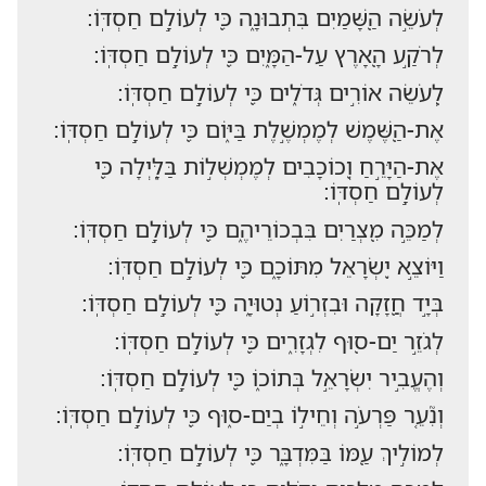
לְעֹשֵׂ֣ה הַ֭שָּׁמַיִם בִּתְבוּנָ֑ה כִּ֖י לְעוֹלָ֣ם חַסְדּֽוֹ:
לְרֹקַ֣ע הָ֭אָרֶץ עַל-הַמָּ֑יִם כִּ֖י לְעוֹלָ֣ם חַסְדּֽוֹ:
לְ֭עֹשֵׂה אוֹרִ֣ים גְּדֹלִ֑ים כִּ֖י לְעוֹלָ֣ם חַסְדּֽוֹ:
אֶת-הַ֭שֶּׁמֶשׁ לְמֶמְשֶׁ֣לֶת בַּיּ֑וֹם כִּ֖י לְעוֹלָ֣ם חַסְדּֽוֹ:
אֶת-הַיָּרֵ֣חַ וְ֭כוֹכָבִים לְמֶמְשְׁל֣וֹת בַּלָּ֑יְלָה כִּ֖י
לְעוֹלָ֣ם חַסְדּֽוֹ:
לְמַכֵּ֣ה מִ֭צְרַיִם בִּבְכוֹרֵיהֶ֑ם כִּ֖י לְעוֹלָ֣ם חַסְדּֽוֹ:
וַיּוֹצֵ֣א יִ֭שְׂרָאֵל מִתּוֹכָ֑ם כִּ֖י לְעוֹלָ֣ם חַסְדּֽוֹ:
בְּיָ֣ד חֲ֭זָקָה וּבִזְר֣וֹעַ נְטוּיָ֑ה כִּ֖י לְעוֹלָ֣ם חַסְדּֽוֹ:
לְגֹזֵ֣ר יַם-ס֭וּף לִגְזָרִ֑ים כִּ֖י לְעוֹלָ֣ם חַסְדּֽוֹ:
וְהֶעֱבִ֣יר יִשְׂרָאֵ֣ל בְּתוֹכ֑וֹ כִּ֖י לְעוֹלָ֣ם חַסְדּֽוֹ:
וְנִ֘עֵ֤ר פַּרְעֹ֣ה וְחֵיל֣וֹ בְיַם-ס֑וּף כִּ֖י לְעוֹלָ֣ם חַסְדּֽוֹ:
לְמוֹלִ֣יךְ עַ֭מּוֹ בַּמִּדְבָּ֑ר כִּ֖י לְעוֹלָ֣ם חַסְדּֽוֹ: