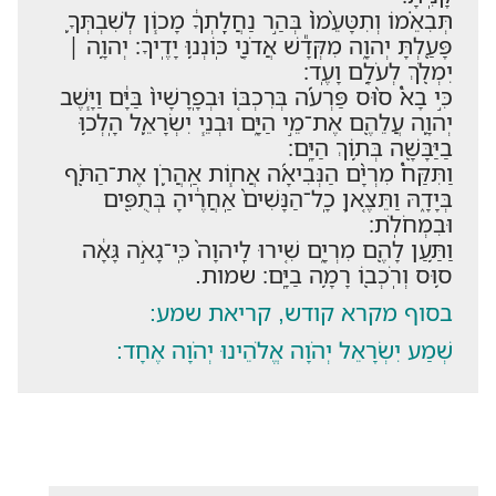
תְּבִאֵ֗מוֹ וְתִטָּעֵ֨מוֹ֙ בְּהַ֣ר נַחֲלָֽתְךָ֔ מָכ֧וֹן לְשִׁבְתְּךָ֛
פָּעַ֖לְתָּ יְהוָ֑ה מִקְּדָ֕שׁ אֲדֹנָ֖י כּֽוֹנְנ֥וּ יָדֶֽיךָ׃ יְהוָ֥ה ׀
יִמְלֹ֖ךְ לְעֹלָ֥ם וָעֶֽד׃
כִּ֣י בָא֩ ס֨וּס פַּרְעֹ֜ה בְּרִכְבּ֤וֹ וּבְפָֽרָשָׁיו֙ בַּיָּ֔ם וַיָּ֧שֶׁב
יְהוָ֛ה עֲלֵהֶ֖ם אֶת־מֵ֣י הַיָּ֑ם וּבְנֵ֧י יִשְׂרָאֵ֛ל הָֽלְכ֥וּ
בַיַּבָּשָׁ֖ה בְּת֥וֹךְ הַיָּֽם׃
וַתִּקַּח֩ מִרְיָ֨ם הַנְּבִיאָ֜ה אֲח֧וֹת אַֽהֲרֹ֛ן אֶת־הַתֹּ֖ף
בְּיָדָ֑הּ וַתֵּצֶ֤אןָ כָֽל־הַנָּשִׁים֙ אַֽחֲרֶ֔יהָ בְּתֻפִּ֖ים
וּבִמְחֹלֹֽת׃
וַתַּ֥עַן לָהֶ֖ם מִרְיָ֑ם שִׁ֤ירוּ לַֽיהוָה֙ כִּֽי־גָאֹ֣ה גָּאָ֔ה
ס֥וּס וְרֹֽכְב֖וֹ רָמָ֥ה בַיָּֽם׃ שמות.
בסוף מקרא קודש, קריאת שמע:
שְׁמַע יִשְׂרָאֵל יְהֹוָה אֱלֹהֵינוּ יְהֹוָה אֶחָד: