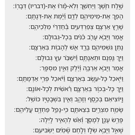
שָׁ֣לַֽח חֹ֭שֶׁךְ וַיַּחְשִׁ֑ךְ וְלֹֽא-מָ֝ר֗וּ אֶת-(דבריו) דְּבָרֽוֹ:
הָפַ֣ךְ אֶת-מֵימֵיהֶ֣ם לְדָ֑ם וַ֝יָּ֗מֶת אֶת-דְּגָתָֽם:
שָׁרַ֣ץ אַרְצָ֣ם צְפַרְדְּעִ֑ים בְּ֝חַדְרֵ֗י מַלְכֵיהֶֽם:
אָ֭מַר וַיָּבֹ֣א עָרֹ֑ב כִּ֝נִּ֗ים בְּכָל-גְּבוּלָֽם:
נָתַ֣ן גִּשְׁמֵיהֶ֣ם בָּרָ֑ד אֵ֖שׁ לֶהָב֣וֹת בְּאַרְצָֽם:
וַיַּ֣ךְ גַּ֭פְנָם וּתְאֵנָתָ֑ם וַ֝יְשַׁבֵּ֗ר עֵ֣ץ גְּבוּלָֽם:
אָ֭מַר וַיָּבֹ֣א אַרְבֶּ֑ה וְ֝יֶ֗לֶק וְאֵ֣ין מִסְפָּֽר:
וַיֹּ֣אכַל כָּל-עֵ֣שֶׂב בְּאַרְצָ֑ם וַ֝יֹּ֗אכַל פְּרִ֣י אַדְמָתָֽם:
וַיַּ֣ךְ כָּל-בְּכ֣וֹר בְּאַרְצָ֑ם רֵ֝אשִׁ֗ית לְכָל-אוֹנָֽם:
וַֽ֭יּוֹצִיאֵם בְּכֶ֣סֶף וְזָהָ֑ב וְאֵ֖ין בִּשְׁבָטָ֣יו כּוֹשֵֽׁל:
שָׂמַ֣ח מִצְרַ֣יִם בְּצֵאתָ֑ם כִּֽי-נָפַ֖ל פַּחְדָּ֣ם עֲלֵיהֶֽם:
פָּרַ֣שׂ עָנָ֣ן לְמָסָ֑ךְ וְ֝אֵ֗שׁ לְהָאִ֥יר לָֽיְלָה:
שָׁאַ֣ל וַיָּבֵ֣א שְׂלָ֑ו וְלֶ֥חֶם שָׁ֝מַ֗יִם יַשְׂבִּיעֵֽם: