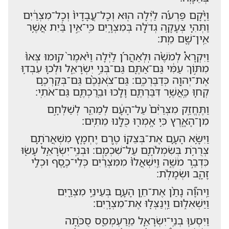
וַיָּ֨קָם פַּרְעֹ֜ה לַ֗יְלָה ה֤וּא וְכָל־עֲבָדָיו֙ וְכָל־מִצְרַ֔יִם
וַתְּהִ֛י צְעָקָ֥ה גְדֹלָ֖ה בְּמִצְרָ֑יִם כִּֽי־אֵ֣ין בַּ֔יִת אֲשֶׁ֥ר
אֵֽין־שָׁ֖ם מֵֽת׃
וַיִּקְרָא֩ לְמֹשֶׁ֨ה וּֽלְאַהֲרֹ֜ן לַ֗יְלָה וַיֹּ֨אמֶר֙ ק֤וּמוּ צְּאוּ֙
מִתּ֣וֹךְ עַמִּ֔י גַּם־אַתֶּ֖ם גַּם־בְּנֵ֣י יִשְׂרָאֵ֑ל וּלְכ֛וּ עִבְד֥וּ
אֶת־יְהוָ֖ה כְּדַבֶּרְכֶֽם׃ גַּם־צֹֽאנְכֶ֨ם גַּם־בְּקַרְכֶ֥ם
קְח֛וּ כַּֽאֲשֶׁ֥ר דִּבַּרְתֶּ֖ם וָלֵ֑כוּ וּבֵֽרַכְתֶּ֖ם גַּם־אֹתִֽי׃
וַתֶּֽחֱזַ֤ק מִצְרַ֨יִם֙ עַל־הָעָ֔ם לְמַהֵ֖ר לְשַׁלְּחָ֣ם
מִן־הָאָ֑רֶץ כִּ֥י אָֽמְר֖וּ כֻּלָּ֥נוּ מֵתִֽים׃
וַיִּשָּׂ֥א הָעָ֛ם אֶת־בְּצֵק֖וֹ טֶ֣רֶם יֶחְמָ֑ץ מִשְׁאֲרֹתָ֛ם
צְרֻרֹ֥ת בְּשִׂמְלֹתָ֖ם עַל־שִׁכְמָֽם׃ וּבְנֵֽי־יִשְׂרָאֵ֥ל עָשׂ֖וּ
כִּדְבַ֣ר מֹשֶׁ֑ה וַֽיִּשְׁאֲלוּ֙ מִמִּצְרַ֔יִם כְּלֵי־כֶ֛סֶף וּכְלֵ֥י
זָהָ֖ב וּשְׂמָלֹֽת׃
וַֽיהוָ֞ה נָתַ֨ן אֶת־חֵ֥ן הָעָ֛ם בְּעֵינֵ֥י מִצְרַ֖יִם
וַיַּשְׁאִל֑וּם וַֽיְנַצְּל֖וּ אֶת־מִצְרָֽיִם׃
וַיִּסְע֧וּ בְנֵֽי־יִשְׂרָאֵ֛ל מֵֽרַעְמְסֵ֖ס סֻכֹּ֑תָה