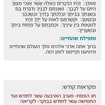
מְאֹדֶךָ: וְהָיוּ הַדְּבָרִים הָאֵלֶּה אֲשֶׁר אָנֹכִי מְצַוְּךָ
הַיּוֹם עַל לְבָבֶךָ: וְשִׁנַּנְתָּם לְבָנֶיךָ וְדִבַּרְתָּ בָּם
בְּשִׁבְתְּךָ בְּבֵיתֶךָ וּבְלֶכְתְּךָ בַדֶּרֶךְ וּבְשָׁכְבְּךָ
וּבְקוּמֶךָ: וּקְשַׁרְתָּם לְאוֹת עַל יָדֶךָ וְהָיוּ
לְטֹטָפֹת בֵּין עֵינֶיךָ: וּכְתַבְתָּם עַל מְזֻזוֹת בֵּיתֶךָ
וּבִשְׁעָרֶיךָ:
ותפילת שהחיינו:
ברוך אתה אדני אלהינו מלך העולם שהחיינו
והיגיענו וקיימנו לזמן הזה.
מקראות קודש:
חג הפסח- מערב הארבעה עשר לחודש ועד
החמישה עשר לחודש בבוקר- לקריאה