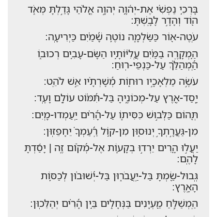
בָּרְכִ֥י נַפְשִׁ֗י אֶת-יְה֫וָ֥ה יְהוָ֣ה אֱ֭לֹהַי גָּדַ֣לְתָּ מְּאֹ֑ד
ה֭וֹד וְהָדָ֣ר לָבָֽשְׁתָּ:
עֹֽטֶה-א֭וֹר כַּשַּׂלְמָ֑ה נוֹטֶ֥ה שָׁ֝מַ֗יִם כַּיְרִיעָֽה:
הַ֥מְקָרֶֽה בַמַּ֗יִם עֲֽלִיּ֫וֹתָ֥יו הַשָּׂם-עָבִ֥ים רְכוּב֑וֹ
הַֽ֝מְהַלֵּ֗ךְ עַל-כַּנְפֵי-רֽוּחַ:
עֹשֶׂ֣ה מַלְאָכָ֣יו רוּח֑וֹת מְ֝שָׁרְתָ֗יו אֵ֣שׁ לֹהֵֽט:
יָֽסַד-אֶ֭רֶץ עַל-מְכוֹנֶ֑יהָ בַּל-תִּ֝מּ֗וֹט עוֹלָ֥ם וָעֶֽד:
תְּ֭הוֹם כַּלְּב֣וּשׁ כִּסִּית֑וֹ עַל-הָ֝רִ֗ים יַֽעַמְדוּ-מָֽיִם:
מִן-גַּעֲרָ֣תְךָ֣ יְנוּס֑וּן מִן-ק֥וֹל רַֽ֝עַמְךָ֗ יֵחָפֵזֽוּן:
יַעֲל֣וּ הָ֭רִים יֵרְד֣וּ בְקָע֑וֹת אֶל-מְ֝ק֗וֹם זֶ֤ה | יָסַ֬דְתָּ
לָהֶֽם:
גְּֽבוּל-שַׂ֭מְתָּ בַּל-יַֽעֲבֹר֑וּן בַּל-יְ֝שׁוּב֗וּן לְכַסּ֥וֹת
הָאָֽרֶץ:
הַֽמְשַׁלֵּ֣חַ מַ֭עְיָנִים בַּנְּחָלִ֑ים בֵּ֥ין הָ֝רִ֗ים יְהַלֵּכֽוּן: