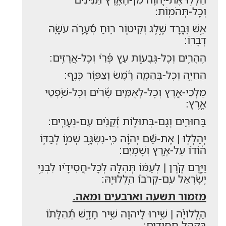
וְכָל-תְּהֹמֽוֹת:
אֵ֣שׁ וּ֭בָרָד שֶׁ֣לֶג וְקִיט֑וֹר ר֥וּחַ סְ֝עָרָ֗ה עֹשָׂ֥ה
דְבָרֽוֹ:
הֶהָרִ֥ים וְכָל-גְּבָע֑וֹת עֵ֥ץ פְּ֝רִ֗י וְכָל-אֲרָזִֽים:
הַֽחַיָּ֥ה וְכָל-בְּהֵמָ֑ה רֶ֝֗מֶשׂ וְצִפּ֥וֹר כָּנָֽף:
מַלְכֵי-אֶ֭רֶץ וְכָל-לְאֻמִּ֑ים שָׂ֝רִ֗ים וְכָל-שֹׁ֥פְטֵי
אָֽרֶץ:
בַּחוּרִ֥ים וְגַם-בְּתוּל֑וֹת זְ֝קֵנִ֗ים עִם-נְעָרִֽים:
יְהַלְל֤וּ | אֶת-שֵׁ֬ם יְהוָ֗ה כִּֽי-נִשְׂגָּ֣ב שְׁמ֣וֹ לְבַדּ֑וֹ
ה֝וֹד֗וֹ עַל-אֶ֥רֶץ וְשָׁמָֽיִם:
וַיָּ֤רֶם קֶ֨רֶן | לְעַמּ֡וֹ תְּהִלָּ֤ה לְֽכָל-חֲסִידָ֗יו לִבְנֵ֣י
יִ֭שְׂרָאֵל עַֽם-קְרֹב֗וֹ הַֽלְלוּיָֽהּ:
מזמור תשעה וארבעים ומאה.
הַ֥לְלוּיָ֨הּ | שִׁ֣ירוּ לַֽ֭יהוָה שִׁ֣יר חָדָ֑שׁ תְּ֝הִלָּת֗וֹ
בִּקְהַ֥ל חֲסִידִֽים: