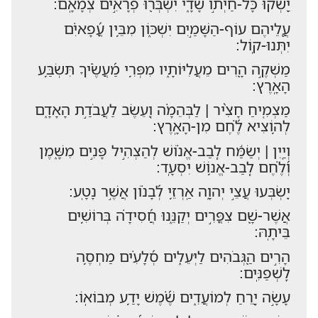
יַ֭שְׁקוּ כָּל-חַיְת֣וֹ שָׂדָ֑י יִשְׁבְּר֖וּ פְרָאִ֣ים צְמָאָֽם:
עֲ֭לֵיהֶם עוֹף-הַשָּׁמַ֣יִם יִשְׁכּ֑וֹן מִבֵּ֥ין עֳ֝פָאיִ֗ם
יִתְּנוּ-קֽוֹל:
מַשְׁקֶ֣ה הָ֭רִים מֵעֲלִיּוֹתָ֑יו מִפְּרִ֥י מַ֝עֲשֶׂ֗יךָ תִּשְׂבַּ֥ע
הָאָֽרֶץ:
מַצְמִ֤יחַ חָצִ֨יר | לַבְּהֵמָ֗ה וְ֭עֵשֶׂב לַעֲבֹדַ֣ת הָאָדָ֑ם
לְה֥וֹצִיא לֶ֝֗חֶם מִן-הָאָֽרֶץ:
וְיַ֤יִן | יְשַׂמַּ֬ח לְֽבַב-אֱנ֗וֹשׁ לְהַצְהִ֣יל פָּנִ֣ים מִשָּׁ֑מֶן
וְ֝לֶ֗חֶם לְֽבַב-אֱנ֥וֹשׁ יִסְעָֽד:
יִ֭שְׂבְּעוּ עֲצֵ֣י יְהוָ֑ה אַֽרְזֵ֥י לְ֝בָנ֗וֹן אֲשֶׁ֣ר נָטָֽע:
אֲשֶׁר-שָׁ֭ם צִפֳּרִ֣ים יְקַנֵּ֑נוּ חֲ֝סִידָ֗ה בְּרוֹשִׁ֥ים
בֵּיתָֽהּ:
הָרִ֣ים הַ֭גְּבֹהִים לַיְּעֵלִ֑ים סְ֝לָעִ֗ים מַחְסֶ֥ה
לַֽשְׁפַנִּֽים:
עָשָׂ֣ה יָ֭רֵחַ לְמוֹעֲדִ֑ים שֶׁ֝֗מֶשׁ יָדַ֥ע מְבוֹאֽוֹ: