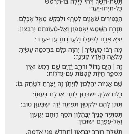
תָּֽשֶׁת-חֹ֭שֶׁךְ וִ֣יהִי לָ֑יְלָה בּֽוֹ-תִ֝רְמֹ֗שׂ
כָּל-חַיְתוֹ-יָֽעַר:
הַ֭כְּפִירִים שֹׁאֲגִ֣ים לַטָּ֑רֶף וּלְבַקֵּ֖שׁ מֵאֵ֣ל אָכְלָֽם:
תִּזְרַ֣ח הַ֭שֶּׁמֶשׁ יֵאָסֵפ֑וּן וְאֶל-מְ֝עוֹנֹתָ֗ם יִרְבָּצֽוּן:
יֵצֵ֣א אָדָ֣ם לְפָעֳל֑וֹ וְֽלַעֲבֹ֖דָת֣וֹ עֲדֵי-עָֽרֶב:
מָֽה-רַבּ֬וּ מַעֲשֶׂ֨יךָ | יְֽהוָ֗ה כֻּ֭לָּם בְּחָכְמָ֣ה עָשִׂ֑יתָ
מָלְאָ֥ה הָ֝אָ֗רֶץ קִנְיָנֶֽךָ:
זֶ֤ה | הַיָּ֥ם גָּדוֹל֮ וּרְחַ֪ב יָ֫דָ֥יִם שָֽׁם-רֶ֭מֶשׂ וְאֵ֣ין
מִסְפָּ֑ר חַיּ֥וֹת קְ֝טַנּ֗וֹת עִם-גְּדֹלֽוֹת:
שָׁ֭ם אֳנִיּ֣וֹת יְהַלֵּכ֑וּן לִ֝וְיָתָ֗ן זֶֽה-יָצַ֥רְתָּ לְשַֽׂחֶק-בּֽוֹ:
כֻּ֭לָּם אֵלֶ֣יךָ יְשַׂבֵּר֑וּן לָתֵ֖ת אָכְלָ֣ם בְּעִתּֽוֹ:
תִּתֵּ֣ן לָ֭הֶם יִלְקֹט֑וּן תִּפְתַּ֥ח יָֽ֝דְךָ֗ יִשְׂבְּע֥וּן טֽוֹב:
תַּסְתִּ֥יר פָּנֶיךָ֮ יִֽבָּהֵ֫ל֥וּן תֹּסֵ֣ף ר֭וּחָם יִגְוָע֑וּן
וְֽאֶל-עֲפָרָ֥ם יְשׁוּבֽוּן:
תְּשַׁלַּ֣ח ר֭וּחֲךָ יִבָּרֵא֑וּן וּ֝תְחַדֵּ֗שׁ פְּנֵ֣י אֲדָמָֽה: