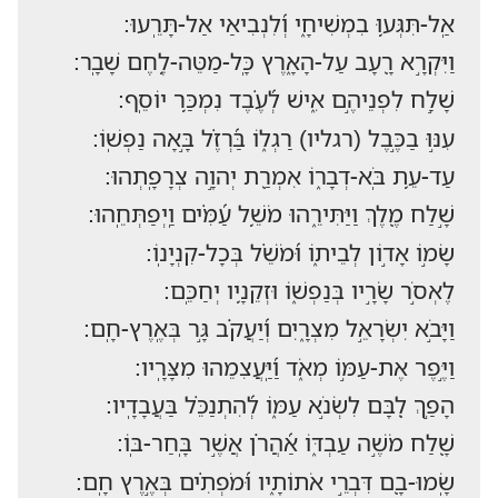
אַֽל-תִּגְּע֥וּ בִמְשִׁיחָ֑י וְ֝לִנְבִיאַי אַל-תָּרֵֽעוּ:
וַיִּקְרָ֣א רָ֭עָב עַל-הָאָ֑רֶץ כָּֽל-מַטֵּה-לֶ֥חֶם שָׁבָֽר:
שָׁלַ֣ח לִפְנֵיהֶ֣ם אִ֑ישׁ לְ֝עֶ֗בֶד נִמְכַּ֥ר יוֹסֵֽף:
עִנּ֣וּ בַכֶּ֣בֶל (רגליו) רַגְל֑וֹ בַּ֝רְזֶ֗ל בָּ֣אָה נַפְשֽׁוֹ:
עַד-עֵ֥ת בֹּֽא-דְבָר֑וֹ אִמְרַ֖ת יְהוָ֣ה צְרָפָֽתְהוּ:
שָׁ֣לַח מֶ֭לֶךְ וַיַּתִּירֵ֑הוּ מֹשֵׁ֥ל עַ֝מִּ֗ים וַֽיְפַתְּחֵֽהוּ:
שָׂמ֣וֹ אָד֣וֹן לְבֵית֑וֹ וּ֝מֹשֵׁ֗ל בְּכָל-קִנְיָנֽוֹ:
לֶאְסֹ֣ר שָׂרָ֣יו בְּנַפְשׁ֑וֹ וּזְקֵנָ֥יו יְחַכֵּֽם:
וַיָּבֹ֣א יִשְׂרָאֵ֣ל מִצְרָ֑יִם וְ֝יַעֲקֹ֗ב גָּ֣ר בְּאֶֽרֶץ-חָֽם:
וַיֶּ֣פֶר אֶת-עַמּ֣וֹ מְאֹ֑ד וַ֝יַּֽעֲצִמֵהוּ מִצָּרָֽיו:
הָפַ֣ךְ לִ֭בָּם לִשְׂנֹ֣א עַמּ֑וֹ לְ֝הִתְנַכֵּ֗ל בַּעֲבָדָֽיו:
שָׁ֭לַח מֹשֶׁ֣ה עַבְדּ֑וֹ אַ֝הֲרֹ֗ן אֲשֶׁ֣ר בָּֽחַר-בּֽוֹ:
שָֽׂמוּ-בָ֭ם דִּבְרֵ֣י אֹתוֹתָ֑יו וּ֝מֹפְתִ֗ים בְּאֶ֣רֶץ חָֽם: