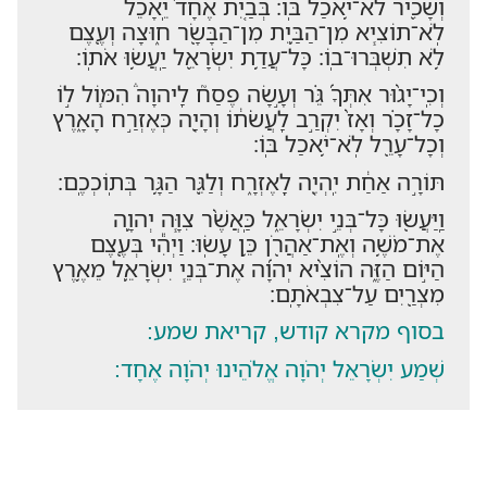
וְשָׂכִ֖יר לֹא־יֹ֥אכַל בּֽוֹ׃ בְּבַ֤יִת אֶחָד֙ יֵֽאָכֵ֔ל
לֹֽא־תוֹצִ֧יא מִן־הַבַּ֛יִת מִן־הַבָּשָׂ֖ר ח֑וּצָה וְעֶ֖צֶם
לֹ֥א תִשְׁבְּרוּ־בֽוֹ׃ כָּל־עֲדַ֥ת יִשְׂרָאֵ֖ל יַֽעֲשׂ֥וּ אֹתֽוֹ׃
וְכִֽי־יָג֨וּר אִתְּךָ֜ גֵּ֗ר וְעָ֣שָׂה פֶסַח֮ לַֽיהוָה֒ הִמּ֧וֹל ל֣וֹ
כָל־זָכָ֗ר וְאָז֙ יִקְרַ֣ב לַֽעֲשֹׂת֔וֹ וְהָיָ֖ה כְּאֶזְרַ֣ח הָאָ֑רֶץ
וְכָל־עָרֵ֖ל לֹֽא־יֹ֥אכַל בּֽוֹ׃
תּוֹרָ֣ה אַחַ֔ת יִֽהְיֶ֖ה לָֽאֶזְרָ֑ח וְלַגֵּ֖ר הַגָּ֥ר בְּתֽוֹכְכֶֽם׃
וַֽיַּעֲשׂ֖וּ כָּל־בְּנֵ֣י יִשְׂרָאֵ֑ל כַּֽאֲשֶׁ֨ר צִוָּ֧ה יְהוָ֛ה
אֶת־מֹשֶׁ֥ה וְאֶֽת־אַהֲרֹ֖ן כֵּ֥ן עָשֽׂוּ׃ וַיְהִ֕י בְּעֶ֖צֶם
הַיּ֣וֹם הַזֶּ֑ה הוֹצִ֨יא יְהוָ֜ה אֶת־בְּנֵ֧י יִשְׂרָאֵ֛ל מֵאֶ֥רֶץ
מִצְרַ֖יִם עַל־צִבְאֹתָֽם׃
בסוף מקרא קודש, קריאת שמע:
שְׁמַע יִשְׂרָאֵל יְהֹוָה אֱלֹהֵינוּ יְהֹוָה אֶחָד: