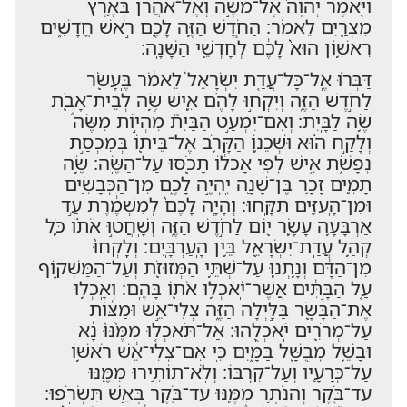
וַיֹּ֤אמֶר יְהוָה֙ אֶל־מֹשֶׁ֣ה וְאֶֽל־אַהֲרֹ֔ן בְּאֶ֥רֶץ
מִצְרַ֖יִם לֵאמֹֽר׃ הַחֹ֧דֶשׁ הַזֶּ֛ה לָכֶ֖ם רֹ֣אשׁ חֳדָשִׁ֑ים
רִאשׁ֥וֹן הוּא֙ לָכֶ֔ם לְחָדְשֵׁ֖י הַשָּׁנָֽה׃
דַּבְּר֗וּ אֶֽל־כָּל־עֲדַ֤ת יִשְׂרָאֵל֙ לֵאמֹ֔ר בֶּֽעָשֹׂ֖ר
לַחֹ֣דֶשׁ הַזֶּ֑ה וְיִקְח֣וּ לָהֶ֗ם אִ֛ישׁ שֶׂ֥ה לְבֵית־אָבֹ֖ת
שֶׂ֥ה לַבָּֽיִת׃ וְאִם־יִמְעַ֣ט הַבַּיִת֮ מִֽהְי֣וֹת מִשֶּׂה֒
וְלָקַ֣ח ה֗וּא וּשְׁכֵנ֛וֹ הַקָּרֹ֥ב אֶל־בֵּית֖וֹ בְּמִכְסַ֣ת
נְפָשֹׁ֑ת אִ֚ישׁ לְפִ֣י אָכְל֔וֹ תָּכֹ֖סּוּ עַל־הַשֶּֽׂה׃ שֶׂ֥ה
תָמִ֛ים זָכָ֥ר בֶּן־שָׁנָ֖ה יִֽהְיֶ֣ה לָכֶ֑ם מִן־הַכְּבָשִׂ֥ים
וּמִן־הָֽעִזִּ֖ים תִּקָּֽחוּ׃ וְהָיָ֤ה לָכֶם֙ לְמִשְׁמֶ֔רֶת עַ֣ד
אַרְבָּעָ֥ה עָשָׂ֛ר י֖וֹם לַחֹ֣דֶשׁ הַזֶּ֑ה וְשָֽׁחֲט֣וּ אֹת֗וֹ כֹּ֛ל
קְהַ֥ל עֲדַֽת־יִשְׂרָאֵ֖ל בֵּ֥ין הָֽעַרְבָּֽיִם׃ וְלָֽקְחוּ֙
מִן־הַדָּ֔ם וְנָ֥תְנ֛וּ עַל־שְׁתֵּ֥י הַמְּזוּזֹ֖ת וְעַל־הַמַּשְׁק֑וֹף
עַ֚ל הַבָּ֣תִּ֔ים אֲשֶׁר־יֹֽאכְל֥וּ אֹת֖וֹ בָּהֶֽם׃ וְאָֽכְל֥וּ
אֶת־הַבָּשָׂ֖ר בַּלַּ֣יְלָה הַזֶּ֑ה צְלִי־אֵ֣שׁ וּמַצּ֔וֹת
עַל־מְרֹרִ֖ים יֹֽאכְלֻֽהוּ׃ אַל־תֹּֽאכְל֤וּ מִמֶּ֨נּוּ֙ נָ֔א
וּבָשֵׁ֥ל מְבֻשָּׁ֖ל בַּמָּ֑יִם כִּ֣י אִם־צְלִי־אֵ֔שׁ רֹאשׁ֥וֹ
עַל־כְּרָעָ֖יו וְעַל־קִרְבּֽוֹ׃ וְלֹֽא־תוֹתִ֥ירוּ מִמֶּ֖נּוּ
עַד־בֹּ֑קֶר וְהַנֹּתָ֥ר מִמֶּ֛נּוּ עַד־בֹּ֖קֶר בָּאֵ֥שׁ תִּשְׂרֹֽפוּ׃