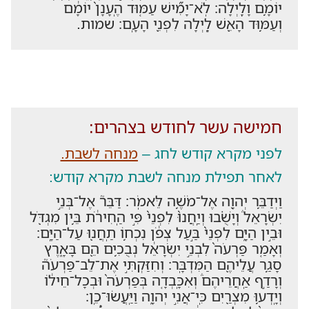
יוֹמָ֥ם וָלָֽיְלָה׃ לֹֽא־יָמִ֞ישׁ עַמּ֤וּד הֶֽעָנָן֙ יוֹמָ֔ם
וְעַמּ֥וּד הָאֵ֖שׁ לָ֑יְלָה לִפְנֵ֖י הָעָֽם׃ שמות.
חמישה עשר לחודש בצהרים:
לפני מקרא קודש לחג –
מנחה לשבת.
לאחר תפילת מנחה לשבת מקרא קודש:
וַיְדַבֵּ֥ר יְהוָ֖ה אֶל־מֹשֶׁ֥ה לֵּאמֹֽר׃ דַּבֵּר֮ אֶל־בְּנֵ֣י
יִשְׂרָאֵל֒ וְיָשֻׁ֗בוּ וְיַֽחֲנוּ֙ לִפְנֵי֙ פִּ֣י הַֽחִירֹ֔ת בֵּ֥ין מִגְדֹּ֖ל
וּבֵ֣ין הַיָּ֑ם לִפְנֵי֙ בַּ֣עַל צְפֹ֔ן נִכְח֥וֹ תַֽחֲנ֖וּ עַל־הַיָּֽם׃
וְאָמַ֤ר פַּרְעֹה֙ לִבְנֵ֣י יִשְׂרָאֵ֔ל נְבֻכִ֥ים הֵ֖ם בָּאָ֑רֶץ
סָגַ֥ר עֲלֵיהֶ֖ם הַמִּדְבָּֽר׃ וְחִזַּקְתִּ֣י אֶת־לֵב־פַּרְעֹה֮
וְרָדַ֣ף אַֽחֲרֵיהֶם֒ וְאִכָּֽבְדָ֤ה בְּפַרְעֹה֙ וּבְכָל־חֵיל֔וֹ
וְיָֽדְע֥וּ מִצְרַ֖יִם כִּֽי־אֲנִ֣י יְהוָ֑ה וַיַּֽעֲשׂוּ־כֵֽן׃