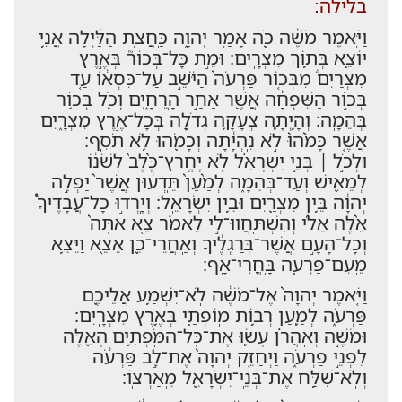
בלילה:
וַיֹּ֣אמֶר מֹשֶׁ֔ה כֹּ֖ה אָמַ֣ר יְהוָ֑ה כַּֽחֲצֹ֣ת הַלַּ֔יְלָה אֲנִ֥י
יוֹצֵ֖א בְּת֥וֹךְ מִצְרָֽיִם׃ וּמֵ֣ת כָּל־בְּכוֹר֮ בְּאֶ֣רֶץ
מִצְרַיִם֒ מִבְּכ֤וֹר פַּרְעֹה֙ הַיֹּשֵׁ֣ב עַל־כִּסְא֔וֹ עַ֚ד
בְּכ֣וֹר הַשִּׁפְחָ֔ה אֲשֶׁ֖ר אַחַ֣ר הָֽרֵחָ֑יִם וְכֹ֖ל בְּכ֥וֹר
בְּהֵמָֽה׃ וְהָ֥יְתָ֛ה צְעָקָ֥ה גְדֹלָ֖ה בְּכָל־אֶ֣רֶץ מִצְרָ֑יִם
אֲשֶׁ֤ר כָּמֹ֨הוּ֙ לֹ֣א נִֽהְיָ֔תָה וְכָמֹ֖הוּ לֹ֥א תֹסִֽף׃
וּלְכֹ֣ל ׀ בְּנֵ֣י יִשְׂרָאֵ֗ל לֹ֤א יֶֽחֱרַץ־כֶּ֨לֶב֙ לְשֹׁנ֔וֹ
לְמֵאִ֖ישׁ וְעַד־בְּהֵמָ֑ה לְמַ֨עַן֙ תֵּֽדְע֔וּן אֲשֶׁר֙ יַפְלֶ֣ה
יְהוָ֔ה בֵּ֥ין מִצְרַ֖יִם וּבֵ֥ין יִשְׂרָאֵֽל׃ וְיָֽרְד֣וּ כָל־עֲבָדֶיךָ֩
אֵ֨לֶּה אֵלַ֜י וְהִשְׁתַּֽחֲווּ־לִ֣י לֵאמֹ֗ר צֵ֤א אַתָּה֙
וְכָל־הָעָ֣ם אֲשֶׁר־בְּרַגְלֶ֔יךָ וְאַֽחֲרֵי־כֵ֖ן אֵצֵ֑א וַיֵּצֵ֥א
מֵֽעִם־פַּרְעֹ֖ה בָּֽחֳרִי־אָֽף׃
וַיֹּ֤אמֶר יְהוָה֙ אֶל־מֹשֶׁ֔ה לֹֽא־יִשְׁמַ֥ע אֲלֵיכֶ֖ם
פַּרְעֹ֑ה לְמַ֛עַן רְב֥וֹת מֽוֹפְתַ֖י בְּאֶ֥רֶץ מִצְרָֽיִם׃
וּמֹשֶׁ֣ה וְאַֽהֲרֹ֗ן עָשׂ֛וּ אֶת־כָּל־הַמֹּֽפְתִ֥ים הָאֵ֖לֶּה
לִפְנֵ֣י פַרְעֹ֑ה וַיְחַזֵּ֤ק יְהוָה֙ אֶת־לֵ֣ב פַּרְעֹ֔ה
וְלֹֽא־שִׁלַּ֥ח אֶת־בְּנֵֽי־יִשְׂרָאֵ֖ל מֵֽאַרְצֽוֹ׃