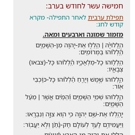
חמישה עשר לחודש בערב:
תפילת ערבית
לאחר התפילה- מקרא
קודש לחג:
מזמור שמונה וארבעים ומאה.
הַ֥לְלוּיָ֨הּ | הַֽלְל֣וּ אֶת-יְ֭הוָה מִן-הַשָּׁמַ֑יִם
הַֽ֝לְל֗וּהוּ בַּמְּרוֹמִֽים:
הַֽלְל֥וּהוּ כָל-מַלְאָכָ֑יו הַֽ֝לְל֗וּהוּ כָּל-(צבאו)
צְבָאָֽיו:
הַֽ֭לְלוּהוּ שֶׁ֣מֶשׁ וְיָרֵ֑חַ הַ֝לְל֗וּהוּ כָּל-כּ֥וֹכְבֵי
אֽוֹר:
הַֽ֭לְלוּהוּ שְׁמֵ֣י הַשָּׁמָ֑יִם וְ֝הַמַּ֗יִם אֲשֶׁ֤ר | מֵעַ֬ל
הַשָּׁמָֽיִם:
יְֽ֭הַֽלְלוּ אֶת-שֵׁ֣ם יְהוָ֑ה כִּ֤י ה֭וּא צִוָּ֣ה וְנִבְרָֽאוּ:
וַיַּעֲמִידֵ֣ם לָעַ֣ד לְעוֹלָ֑ם חָק-נָ֝תַ֗ן וְלֹ֣א יַעֲבֽוֹר:
הַֽלְל֣וּ אֶת-יְ֭הוָה מִן-הָאָ֑רֶץ תַּ֝נִּינִ֗ים