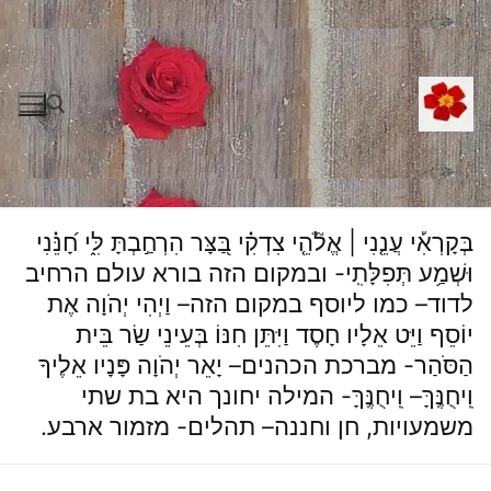
לג
תוכן
חפש:
בְּקָרְאִ֡י עֲנֵ֤נִי | אֱלֹ֘הֵ֤י צִדְקִ֗י בַּ֭צָּר הִרְחַ֣בְתָּ לִּ֑י חָ֝נֵּ֗נִי
וּשְׁמַ֥ע תְּפִלָּתִֽי- ובמקום הזה בורא עולם הרחיב
לדוד– כמו ליוסף במקום הזה– וַיְהִי יְהֹוָה אֶת
יוֹסֵף וַיֵּט אֵלָיו חָסֶד וַיִּתֵּן חִנּוֹ בְּעֵינֵי שַׂר בֵּית
הַסֹּהַר- מברכת הכהנים– יָאֵר יְהֹוָה פָּנָיו אֵלֶיךָ
וִֽיחֻנֶּֽךָּ– וִֽיחֻנֶּֽךָּ- המילה יחונך היא בת שתי
משמעויות, חן וחננה– תהלים- מזמור ארבע.