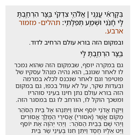
בְּקָרְאִ֡י עֲנֵ֤נִי | אֱלֹ֘הֵ֤י צִדְקִ֗י בַּ֭צָּר הִרְחַ֣בְתָּ
לִּ֑י חָ֝נֵּ֗נִי וּשְׁמַ֥ע תְּפִלָּתִֽי:
תהלים- מזמור
ארבע.
ובמקום הזה בורא עולם הרחיב לדוד.
בַּ֭צָּר הִרְחַ֣בְתָּ לִּ֑י
גם במקרה יוסף, שבמקום הזה שהוא נמכר
לו לאחר שגונב, הוא נהיה מנהל עסקיו של
פוטיפר וגם לאחר שנכנס לכלא במרמה
ובעדות שקר, על לא עוול בכפו, גם במקום
הזה בורא עולם נתן חינו בעיני סוהריו
ומשכך הוקל לו, הורחב לו גם במסגר הזה.
וַיִּקַּח אֲדֹנֵי יוֹסֵף אֹתוֹ וַיִּתְּנֵהוּ אֶל בֵּית הַסֹּהַר
מְקוֹם אֲשֶׁר (אסורי) אֲסִירֵי הַמֶּלֶךְ אֲסוּרִים
וַיְהִי שָׁם בְּבֵית הַסֹּהַר: וַיְהִי יְהֹוָה אֶת יוֹסֵף
וַיֵּט אֵלָיו חָסֶד וַיִּתֵּן חִנּוֹ בְּעֵינֵי שַׂר בֵּית