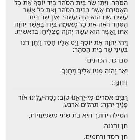
הַסֹּהַר: וַיִּתֵּן שַׂר בֵּית הַסֹּהַר בְּיַד יוֹסֵף אֵת כָּל
הָאֲסִירִם אֲשֶׁר בְּבֵית הַסֹּהַר וְאֵת כָּל אֲשֶׁר
עֹשִׂים שָׁם הוּא הָיָה עֹשֶׂה: אֵין שַׂר בֵּית
הַסֹּהַר רֹאֶה אֶת כָּל מְאוּמָה בְּיָדוֹ בַּאֲשֶׁר יְהֹוָה
אִתּוֹ וַאֲשֶׁר הוּא עֹשֶׂה יְהֹוָה מַצְלִיחַ: בראשית.
וַיְהִי יְהֹוָה אֶת יוֹסֵף וַיֵּט אֵלָיו חָסֶד וַיִּתֵּן חִנּוֹ
בְּעֵינֵי שַׂר בֵּית הַסֹּהַר:
מברכת הכהנים:
יָאֵר יְהֹוָה פָּנָיו אֵלֶיךָ וִֽיחֻנֶּֽךָּ:
וִֽיחֻנֶּֽךָּ:
רַבִּ֥ים אֹמְרִים֮ מִֽי-יַרְאֵ֪נוּ֫ ט֥וֹב: נְֽסָה-עָ֭לֵינוּ א֨וֹר
פָּנֶ֬יךָ יְהוָֽה: תהלים ארבע.
המילה יחונך היא בת שתי משמעויות,
חן וחננה.
חן חסד ורחמים.