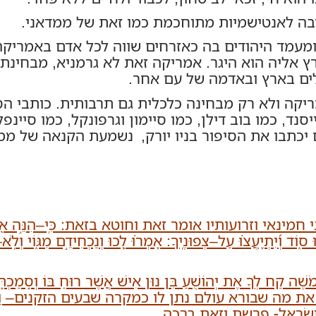
יבה לאנטישמיות מתוחכמת כמו זאת של ממדאני.
מעמד היהודים בה כאזרחים שווה לכל אדם באמריקה.
 אליה הוא היגר. אמריקה זאת לא גרמניא, מבחינת 
לים בארץ ובאדמה של עם אחר.
יקה ולא רק מבחינה כלכלית גם תרבותית. כותבי הס
ד, כמו בוב דילן, כמו סיימון וגרפונקל, כמו סיינפל
ם יכתבו את הסיפור בניו יורק, נשמעת הקנאה של ממ
י וזרועותיו אומר זאת וחוטא בזאת: כִּֽי–הִנֵּ֣ה א֭וֹיְ
ּ ס֑וֹד וְ֝יִתְיָעֲצ֗וּ עַל–צְפוּנֶֽיךָ: אָמְר֗וּ לְ֭כוּ וְנַכְחִידֵ֣ם מִגּ֑וֹי וְלֹֽא–י
ח לְךָ אֶת יְהוֹשֻׁעַ בִּן נוּן אִישׁ אֲשֶׁר רוּחַ בּוֹ וְסָמַכְתּ
ר את מה שבורא עולם נתן לו כמקרה שבעים הזקנים– וַיּ
ְנֵי יִשְׂרָאֵל- פרשת וזאת ברכה.