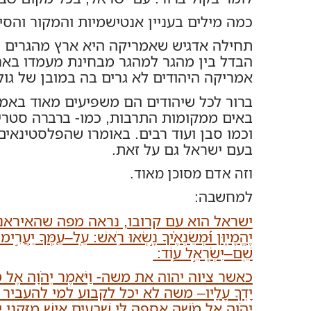
כמה מילים בעניין אנטישמיות והמקור והס
תחילה אדגיש שאמריקה היא ארץ מהגרים ו
הבדל בין מהגר למהגר מבחינת מעמדו בארץ
אמריקה היהודים לא גרים בה במובן של גו
ברור לכל שיהודים הם משפיעים מאוד באמר
באים ממקומות התרבות, כמו- ברברה סטרייסנ
וכמו סבן ועוד רבים. באומרו שהפלסטינאי
בעם ישראל גם על זאת.
וזה אדם מסוכן מאוד.
למחשבה:
ישראל הוא עם קרובו, נראה מפה שהאיראני חמינא
יֶהֱמָי֑וּן וּ֝מְשַׂנְאֶ֗יךָ נָ֣שְׂאוּ רֹֽאשׁ: עַֽל–עַ֭מְּךָ יַעֲרִ֣ימו
שֵֽׁם–יִשְׂרָאֵ֣ל עֽוֹד:
כאשר ציוה יהוה את משה- וַיֹּאמֶר יְהֹוָה אֶל מֹשֶׁה קַ
יָדְךָ עָלָיו– משה לא יכל לקבוע למי להעבי
יְהֹוָה אֶל מֹשֶׁה אֶסְפָה לִּי שִׁבְעִים אִישׁ מִזִּק