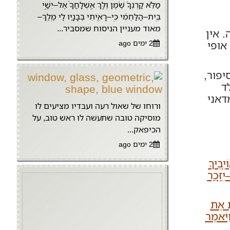
מַלֵּ֨א קַרְנְךָ֜ שֶׁ֗מֶן וְלֵ֤ךְ אֶֽשְׁלָחֲךָ֙ אֶל–יִשַׁ֣י
בֵּֽית–הַלַּחְמִ֔י כִּֽי–רָאִ֧יתִי בְּבָנָ֛יו לִ֖י מֶֽלֶךְ–
מאוד מעניין הניסוח שמסביר...
 אין
2 ימים ago
אופי
יפור,
ד
דאני
ורוחו של שאול רעה ועבדיו מציעים לו
מוסיקה טובה שתעשה לו ראש טוב, על
הכיפאק...
2 ימים ago
בֶיךָ
ִזָּכֵ֖ר
ָ אֶת
ֹאמֶר