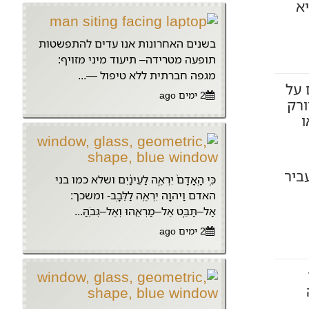
יא
בשנים האחרונות אנו עדים להתפשטות
תופעה מטרידה– תיעוד מיני מזויף:
מגפה חברתית ללא טיפול —...
 על
2 ימים ago
ורק
ו
ביר
כִּ֤י הָֽאָדָם֙ יִרְאֶ֣ה לַעֵינַ֔יִם ושלא כמו בני
האדם וַיהוָ֖ה יִרְאֶ֥ה לַלֵּבָֽב- ומשכך:
אַל–תַּבֵּ֧ט אֶל–מַרְאֵ֛הוּ וְאֶל–גְּבֹ֥הַּ...
2 ימים ago