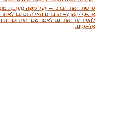
פרשת וזאת הברכה– וַיַּ֨עַל מֹשֶׁ֜ה מֵֽעַרְבֹ֤ת מוֹאָב֙ אֶל-הַ֣
אֶת-כָּל-הָאָ֛רֶץ– הדברים האלה נכתבו לא
להעיד על זאת וגם לאמר שכך היה וכך יהיה– וְלֹֽא-קָ֨ם נָב
אֶל-פָּנִֽים.