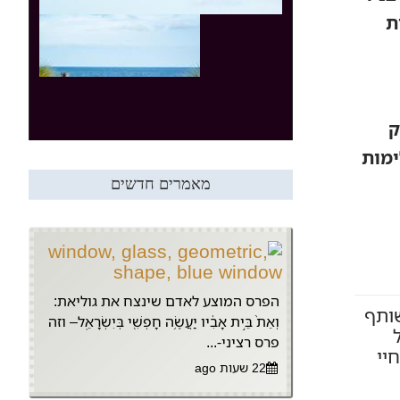
ת
ק
ימות
מאמרים חדשים
הפרס המוצע לאדם שינצח את גוליאת:
שותף
וְאֵת֙ בֵּ֣ית אָבִ֔יו יַעֲשֶׂ֥ה חָפְשִׁ֖י בְּיִשְׂרָאֵֽל– וזה
פרס רציני-...
יי
22 שעות ago