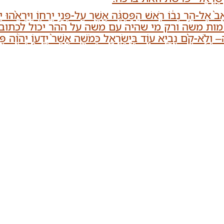
ר נְב֔וֹ רֹ֚אשׁ הַפִּסְגָּ֔ה אֲשֶׁ֖ר עַל-פְּנֵ֣י יְרֵח֑וֹ וַיַּרְאֵ֨הוּ יְה
חר מות משה ורק מי שהיה עם משה על ההר יכול לכתוב
ִ֥יא ע֛וֹד בְּיִשְׂרָאֵ֖ל כְּמֹשֶׁ֑ה אֲשֶׁר֙ יְדָע֣וֹ יְהֹוָ֔ה פָּנ