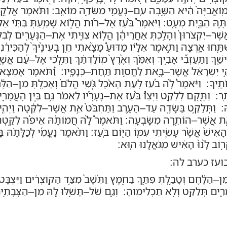
מֽוֹאֲבִיָּה֙ הִ֔יא הַשָּׁ֥בָה עִֽם
–
נָעֳמִ֖י מִשְּׂדֵ֥ה מוֹאָֽב
:
וַתֹּ֗אמֶר אֲלַק
תָּ֥הּ הַבַּ֖יִת מְעָֽט
:
וַיֹּאמֶר֩ בֹּ֨עַז אֶל
–
ר֜וּת הֲל֧וֹא שָׁמַ֣עַתְּ בִּתִּ֗י אַ
אֲשֶׁר
–
יִקְצֹרוּן֙ וְהָלַ֣כְתְּ אַחֲרֵיהֶ֔ן הֲל֥וֹא צִוִּ֛יתִי אֶת
–
הַנְּעָרִ֖ים לְבִלְ
ְׁתַּ֖חוּ אָ֑רְצָה וַתֹּ֣אמֶר אֵלָ֗יו מַדּוּעַ֩ מָצָ֨אתִי חֵ֤ן בְּעֵינֶ֙יךָ֙ לְהַכִּירֵ֔נִי ו
ְ וַתַּֽעַזְבִ֞י אָבִ֣יךְ וְאִמֵּ֗ךְ וְאֶ֙רֶץ֙ מֽוֹלַדְתֵּ֔ךְ וַתֵּ֣לְכִ֔י אֶל
–
עַ֕ם אֲשֶׁ
ֵ֣י יִשְׂרָאֵ֔ל אֲשֶׁר
–
בָּ֖את לַחֲס֥וֹת תַּֽחַת
–
כְּנָפָֽיו
:
וַ֠תֹּאמֶר אֶמְצָא
תֶֽיךָ
:
וַיֹּאמֶר֩ לָ֨ה בֹ֜עַז לְעֵ֣ת הָאֹ֗כֶל גֹּ֤שִֽׁי הֲלֹם֙ וְאָכַ֣לְתְּ מִן
–
הַלֶּ֔
ַֽר
:
וַתָּ֖קָם לְלַקֵּ֑ט וַיְצַו֩ בֹּ֨עַז אֶת
–
נְעָרָ֜יו לֵאמֹ֗ר גַּ֣ם בֵּ֧ין הָֽעֳמָרִ
ּ
:
וַתְּלַקֵּ֥ט בַּשָּׂדֶ֖ה עַד
–
הָעָ֑רֶב וַתַּחְבֹּט֙ אֵ֣ת אֲשֶׁר
–
לִקֵּ֔טָה וַיְהִ֖
ֵ֥ת אֲשֶׁר
–
הוֹתִ֖רָה מִשָּׂבְעָֽהּ
:
וַתֹּאמֶר֩ לָ֨הּ חֲמוֹתָ֜הּ אֵיפֹ֨ה לִקַּ֤טְתְּ ה
אִישׁ֙ אֲשֶׁ֨ר עָשִׂ֧יתִי עִמּ֛וֹ הַיּ֖וֹם בֹּֽעַז
:
וַתֹּ֨אמֶר נָעֳמִ֜י לְכַלָּתָ֗הּ 
וֹב לָ֙נוּ֙ הָאִ֔ישׁ מִֽגֹּאֲלֵ֖נוּ הֽוּא
:
עז כערב לה:
מִן
–
הַלֶּ֔חֶם וְטָבַ֥לְתְּ פִּתֵּ֖ךְ בַּחֹ֑מֶץ וַתֵּ֙שֶׁב֙ מִצַּ֣ד הַקּֽוֹצְרִ֔ים וַיִּצְבָּט
ָרִ֛ים תְּלַקֵּ֖ט וְלֹ֥א תַכְלִימֽוּהָ
:
וְגַ֛ם שֹׁל
–
תָּשֹׁ֥לּוּ לָ֖הּ מִן
–
הַצְּבָתִ֑י