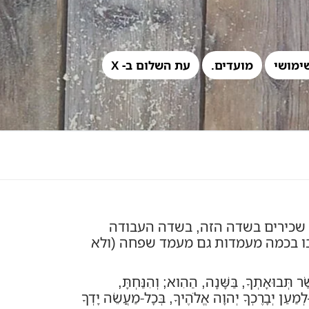
ימושי
מועדים.
עת השלום ב- X
, שכירים בשדה הזה, בשדה העבודה
ו בכמה מעמדות גם מעמד שפחה (ולא
ַר
תְּבוּאָתְךָ, בַּשָּׁנָה, הַהִוא; וְהִנַּחְתָּ,
–לְמַעַן יְבָרֶכְךָ יְהוָה אֱלֹהֶיךָ, בְּכָל-מַעֲשֵׂה יָדְךָ