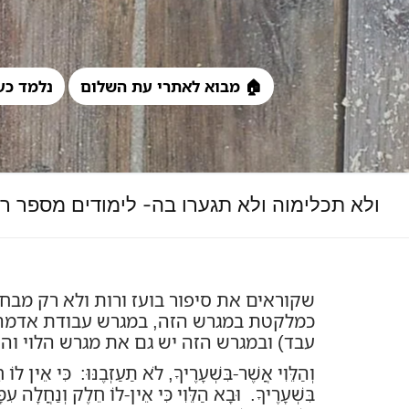
לג
תוכן
🏠 מבוא לאתרי עת השלום
נלמד כע
ולא תכלימוה ולא תגערו בה- לימודים מספר רו
שקוראים את סיפור בועז ורות ולא רק מב
כמלקטת במגרש הזה, במגרש עבודת אדמה 
עבד) ובמגרש הזה יש גם את מגרש הלוי והע
וְהַלֵּוִי אֲשֶׁר-בִּשְׁעָרֶיךָ, לֹא תַעַזְבֶנּוּ: כִּי אֵין 
בִּשְׁעָרֶיךָ. וּבָא הַלֵּוִי כִּי אֵין-לוֹ חֵלֶק וְנַחֲלָה עִמּ