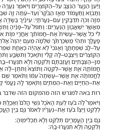
וַיַּ֗עַן הַנַּ֛עַר הַנִּצָּ֥ב עַל
–
הַקּוֹצְרִ֖ים וַיֹּאמַ֑ר נַעֲרָ֤ה 
וַתָּב֣וֹא וַֽתַּעֲמ֗וֹד מֵאָ֤ז הַבֹּ֙קֶר֙ וְעַד
–
עַ֔תָּה זֶ֛ה שִׁבְ
מִזֶּ֑ה וְכֹ֥ה תִדְבָּקִ֖ין עִם
–
נַעֲרֹתָֽי
:
עֵינַ֜יִךְ בַּשָּׂדֶ֤ה 
מֵאֲשֶׁ֥ר יִשְׁאֲב֖וּן הַנְּעָרִֽים
:
וַתִּפֹּל֙ עַל
–
פָּנֶ֔יהָ וַתִּש
לִ֗י כֹּ֤ל אֲשֶׁר
–
עָשִׂית֙ אֶת
–
חֲמוֹתֵ֔ךְ אַחֲרֵ֖י מ֣וֹת אִישֵׁ֑ך
פָּעֳלֵ֑ךְ וּתְהִ֨י מַשְׂכֻּרְתֵּ֜ךְ שְׁלֵמָ֗ה מֵעִ֤ם יְהוָה֙ אֱלֹה
עַל
–
לֵ֣ב שִׁפְחָתֶ֑ךָ וְאָנֹכִי֙ לֹ֣א אֶֽהְיֶ֔ה כְּאַחַ֖ת שִׁפְחֹ
הַקּֽוֹצְרִ֔ים וַיִּצְבָּט
–
לָ֣הּ קָלִ֔י וַתֹּ֥אכַל וַתִּשְׂבַּ֖ע וַתֹּת
מִן
–
הַצְּבָתִ֑ים וַעֲזַבְתֶּ֥ם וְלִקְּטָ֖ה וְלֹ֥א תִגְעֲרוּ
–
בָֽה
חֲמוֹתָ֖הּ אֵ֣ת אֲשֶׁר
–
לִקֵּ֑טָה וַתּוֹצֵא֙ וַתִּתֶּן
–
לָ֔הּ א
לַחֲמוֹתָ֗הּ אֵ֤ת אֲשֶׁר
–
עָשְׂתָה֙ עִמּ֔וֹ וַתֹּ֗אמֶר שֵׁ֤ם הָ
אֶת
–
הַחַיִּ֖ים וְאֶת
–
הַמֵּתִ֑ים וַתֹּ֧אמֶר לָ֣הּ נָעֳמִ֗י קָר֥
רות באה למגרש הזה מהמקום הזה שדבר בו
וַיֹּאמֶר֩ לָ֨ה בֹ֜עַז לְעֵ֣ת הָאֹ֗כֶל גֹּ֤שִֽׁי הֲלֹם֙ וְאָכַ֣לְתְּ 
לְלַקֵּ֑ט וַיְצַו֩ בֹּ֨עַז אֶת
–
נְעָרָ֜יו לֵאמֹ֗ר גַּ֣ם בֵּ֧ין הָֽעֳמ
גַּ֣ם בֵּ֧ין הָֽעֳמָרִ֛ים תְּלַקֵּ֖ט וְלֹ֥א תַכְלִימֽוּהָ:
וְלִקְּטָ֖ה וְלֹ֥א תִגְעֲרוּ-בָֽהּ: