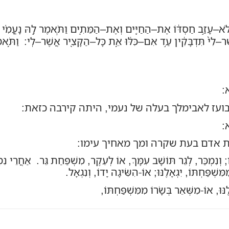
לֹא
–
עָזַ֣ב חַסְדּ֔וֹ אֶת
–
הַחַיִּ֖ים וְאֶת
–
הַמֵּתִ֑ים וַתֹּ֧אמֶר לָ֣הּ נָעֳמִ֗י קָ
ֶר
–
לִי֙ תִּדְבָּקִ֔ין עַ֣ד אִם
–
כִּלּ֔וּ אֵ֥ת כָּל
–
הַקָּצִ֖יר אֲשֶׁר
–
לִֽי
:
וַתֹּ֥א
א
:
עז לאבימלך בעלה של נעמי, היתה קירבה כזאת:
א:
רת אדם בעת שקרה ומך מאחיך עימו:
; וְנִמְכַּר, לְגֵר תּוֹשָׁב עִמָּךְ, אוֹ
לְעֵקֶר
, מִשְׁפַּחַת גֵּר. אַחֲרֵי נִמ
ִּשְׁפַּחְתּוֹ, יִגְאָלֶנּוּ; אוֹ-הִשִּׂיגָה יָדוֹ, וְנִגְאָל.
ּוּ, אוֹ-מִשְּׁאֵר בְּשָׂרוֹ מִמִּשְׁפַּחְתּוֹ,