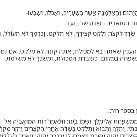
הַיָּתוֹם וְהָאַלְמָנָה אֲשֶׁר בִּשְׁעָרֶיךָ, וְאָכְלוּ, וְשָׂבֵעוּ-
ת המואביה בשדה של בועז:
ךָ לִקְצֹר; וְלֶקֶט קְצִירְךָ, לֹא תְלַקֵּט. וְכַרְמְךָ לֹא תְעוֹלֵל, וּפֶ
 הענין שאתה בא למכולת, אתה קונה לא מלקט, אם נמ
שפחה במקום, כעובדת המכולת, ומשכך לא משלמת.
בספר רות.
ִמִּשְׁפַּ֖חַת אֱלִימֶ֑לֶךְ וּשְׁמ֖וֹ בֹּֽעַז
:
וַתֹּאמֶר֩ ר֨וּת הַמּוֹאֲבִיָּ֜ה אֶֽל
–
נ
ִתִּֽי
:
וַתֵּ֤לֶךְ וַתָּבוֹא֙ וַתְּלַקֵּ֣ט בַּשָּׂדֶ֔ה אַחֲרֵ֖י הַקֹּצְרִ֑ים וַיִּ֣קֶר מִק
וֹצְרִ֖ים יְהוָ֣ה עִמָּכֶ֑ם וַיֹּ֥אמְרוּ ל֖וֹ יְבָרֶכְךָ֥ יְהוָֽה
:
וַיֹּ֤אמֶר בֹּ֙עַז֙ לְנַ