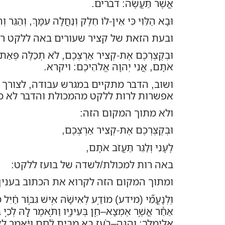
אֲשֶׁר תַּעֲשֶׂה: דברים.
וּבָא הַלֵּוִי כִּי אֵין-לוֹ חֵלֶק וְנַחֲלָה עִמָּךְ, וְהַגֵּר וְ
ובעת הזאת של קציר שעורים באה ללקט רו
וּבְקֻצְרְכֶם אֶת-קְצִיר אַרְצְכֶם, לֹא תְכַלֶּה פְּאַת שָׂדְ
אֹתָם, אֲנִי יְהוָה אֱלֹהֵיכֶם: ויקרא.
ושוב, הדבר מתקיים במגרש עבודה, לצורך
אפשרות לרות ללקט מהמכולת והדבר לא כ
ולא מתוך המקום הזה:
וּבְקֻצְרְכֶם אֶת-קְצִיר אַרְצְכֶם,
לֶעָנִי וְלַגֵּר תַּעֲזֹב אֹתָם,
באה רות למכולת/לשדה של בועז ללקט:
ומתוך המקום הזה לקרוא את הכתוב בענין 
וּֽלְנָעֳמִ֞י
(
מידע
)
מוֹדַ֣ע לְאִישָׁ֗הּ אִ֚ישׁ גִּבּ֣וֹר חַ֔יִל מ
אַחַ֕ר אֲשֶׁ֥ר אֶמְצָא
–
חֵ֖ן בְּעֵינָ֑יו וַתֹּ֥אמֶר לָ֖הּ לְכִ֥י ב
אֱלִימֶֽלֶךְ
:
וְהִנֵּה
–
בֹ֗עַז בָּ֚א מִבֵּ֣ית לֶ֔חֶם וַיֹּ֥אמֶר לַקּ