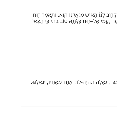
ר֥וֹב לָ֙נוּ֙ הָאִ֔ישׁ מִֽגֹּאֲלֵ֖נוּ הֽוּא
:
וַתֹּ֖אמֶר ר֣וּת
מֶר נָעֳמִ֖י אֶל
–
ר֣וּת כַּלָּתָ֑הּ ט֣וֹב בִּתִּ֗י כִּ֤י תֵֽצְאִי֙
ְכַּר,
גְּאֻלָּה תִּהְיֶה-לּוֹ
: אֶחָד מֵאֶחָיו, יִגְאָלֶנּוּ.