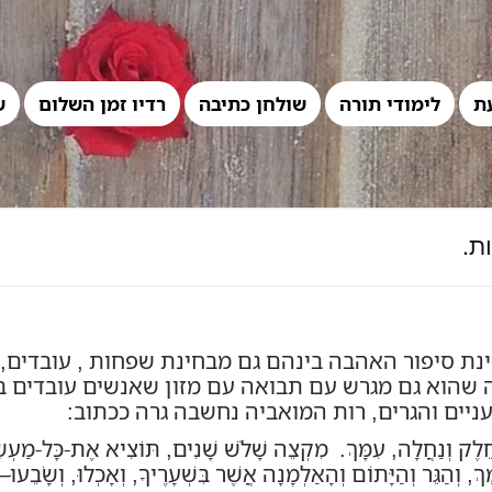
ת
לימודי תורה
שולחן כתיבה
רדיו זמן השלום
ש
ת.
חינת סיפור האהבה בינהם גם מבחינת שפחות , עובדים
שהוא גם מגרש עם תבואה עם מזון שאנשים עובדים ב
ניים והגרים, רות המואביה נחשבה גרה ככתוב:
לוֹ חֵלֶק וְנַחֲלָה, עִמָּךְ. מִקְצֵה שָׁלֹשׁ שָׁנִים, תּוֹצִיא אֶת-כָּל-
מַעְשׂ
ָךְ, וְהַגֵּר וְהַיָּתוֹם וְהָאַלְמָנָה אֲשֶׁר בִּשְׁעָרֶיךָ, וְאָכְלוּ, וְשָׂבֵעוּ