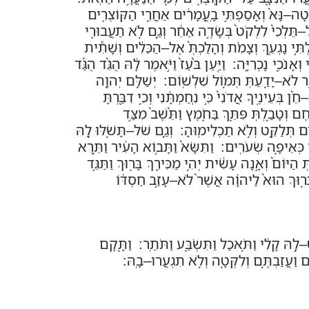
ֳטָה
–
נָּא֙ וְאָסַפְתִּ֣י בָֽעֳמָרִ֔ים אַחֲרֵ֖י הַקּוֹצְרִ֑ים
ל
–
תֵּלְכִי֙ לִלְקֹט֙ בְּשָׂדֶ֣ה אַחֵ֔ר וְגַ֛ם לֹ֥א תַעֲבוּרִ֖י
תִּ֣י נָגְעֵ֑ךְ וְצָמִ֗ת וְהָלַכְתְּ֙ אֶל
–
הַכֵּלִ֔ים וְשָׁתִ֕ית
ְאָנֹכִ֖י נָכְרִיָּֽה
:
וַיַּ֤עַן בֹּ֙עַז֙ וַיֹּ֣אמֶר לָ֔הּ הֻגֵּ֨ד הֻגַּ֜ד
֥ר לֹא
–
יָדַ֖עַתְּ תְּמ֥וֹל שִׁלְשֽׁוֹם
:
יְשַׁלֵּ֥ם יְהוָ֖ה
–
חֵ֨ן בְּעֵינֶ֤יךָ אֲדֹנִי֙ כִּ֣י נִֽחַמְתָּ֔נִי וְכִ֥י דִבַּ֖רְתָּ
חֶם וְטָבַ֥לְתְּ פִּתֵּ֖ךְ בַּחֹ֑מֶץ וַתֵּ֙שֶׁב֙ מִצַּ֣ד
֛ים תְּלַקֵּ֖ט וְלֹ֥א תַכְלִימֽוּהָ
:
וְגַ֛ם שֹׁל
–
תָּשֹׁ֥לּוּ לָ֖הּ
י כְּאֵיפָ֥ה שְׂעֹרִֽים
:
וַתִּשָּׂא֙ וַתָּב֣וֹא הָעִ֔יר וַתֵּ֥רֶא
ַיּוֹם֙ וְאָ֣נָה עָשִׂ֔ית יְהִ֥י מַכִּירֵ֖ךְ בָּר֑וּךְ וַתַּגֵּ֣ד
בָּר֥וּךְ הוּא֙ לַיהוָ֔ה אֲשֶׁר֙ לֹא
–
עָזַ֣ב חַסְדּ֔וֹ
–
לָ֣הּ קָלִ֔י וַתֹּ֥אכַל וַתִּשְׂבַּ֖ע וַתֹּתַֽר
:
וַתָּ֖קָם
ם וַעֲזַבְתֶּ֥ם וְלִקְּטָ֖ה וְלֹ֥א תִגְעֲרוּ
–
בָֽהּ
: