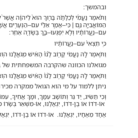
ובהמשך:
וַתֹּ֨אמֶר נָעֳמִ֜י לְכַלָּתָ֗הּ בָּר֥וּךְ הוּא֙ לַיהוָ֔ה אֲשֶׁר֙ 
הַמּוֹאֲבִיָּ֑ה גַּ֣ם
|
כִּי
–
אָמַ֣ר אֵלַ֗י עִם
–
הַנְּעָרִ֤ים אֲשׁ
עִם
–
נַ֣עֲרוֹתָ֔יו וְלֹ֥א יִפְגְּעוּ
–
בָ֖ךְ בְּשָׂדֶ֥ה אַחֵֽר
:
כִּ֤י תֵֽצְאִי֙ עִם
–
נַ֣עֲרוֹתָ֔יו
וַתֹּ֧אמֶר לָ֣הּ נָעֳמִ֗י קָר֥וֹב לָ֙נוּ֙ הָאִ֔ישׁ מִֽגֹּאֲלֵ֖נוּ הֽוּ
מגואלנו הכוונה שהקרבה המשפחתית של בו
וַתֹּ֧אמֶר לָ֣הּ נָעֳמִ֗י קָר֥וֹב לָ֙נוּ֙ הָאִ֔ישׁ מִֽגֹּאֲלֵ֖נוּ הֽוּ
ניתן ללמוד על מי הוא הגואל ממקרה מכי
וְכִי תַשִּׂיג, יַד
גֵּר וְתוֹשָׁב
עִמָּךְ, וּמָךְ אָחִיךָ, עִמּוֹ
אוֹ-דֹדוֹ אוֹ בֶן-דֹּדוֹ, יִגְאָלֶנּוּ, אוֹ-מִשְּׁאֵר בְּשָׂרוֹ מִמ
אֶחָד מֵאֶחָיו, יִגְאָלֶנּוּ. אוֹ-דֹדוֹ אוֹ בֶן-דֹּדוֹ, יִגְאָלֶנ