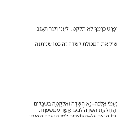
רֶט כַּרְמְךָ לֹא תְלַקֵּט: לֶעָנִי וְלַגֵּר תַּעֲזֹב
שיל את המכולת לשדה זה כמו שניתנה
ָעֳמִ֗י אֵֽלְכָה
–
נָּ֤א הַשָּׂדֶה֙ וַאֲלַקֳטָ֣ה בַשִּׁבֳּלִ֔ים
ְרֶ֔הָ חֶלְקַ֤ת הַשָּׂדֶה֙ לְבֹ֔עַז אֲשֶׁ֖ר מִמִּשְׁפַּ֥חַת
עֲר֔וֹ הַנִּצָּ֖ב עַל
–
הַקּֽוֹצְרִ֑ים לְמִ֖י הַנַּעֲרָ֥ה הַזֹּֽאת
: