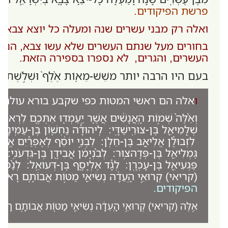
פרשת הפיקודים.
ואלה רק מבני עשרים שנה ומעלה כל יוצא צבא.
בחורים מעל שנתם העשרים שלא עשו צבא, הנשים
העשרים, והגרים, לא נספרו בספירה הזאת.
בעם היו הרבה יותר משֵׁשׁ-מֵא֥וֹת אֶ֨לֶף֙ וּשְׁלֹ֣שֶׁת אֲלָפִ֔
ו
אלה הם ראשי המטות כפי שקבע בורא עולם מי
וְאֵ֨לֶּה֙ שְׁמ֣וֹת הָֽאֲנָשִׁ֔ים אֲשֶׁ֥ר יַֽעַמְד֖וּ אִתְּכֶ֑ם לִרְאוּב
שְׁלֻֽמִיאֵ֖ל בֶּן-צוּרִֽישַׁדָּֽי: לִֽיהוּדָ֕ה נַחְשׁ֖וֹן בֶּן-עַמִּֽינָד
לִזְבוּלֻ֕ן אֱלִיאָ֖ב בֶּן-חֵלֹֽן: לִבְנֵ֣י יוֹסֵ֔ף לְאֶפְרַ֕יִם אֱלִֽי
גַּמְלִיאֵ֖ל בֶּן-פְּדָהצֽוּר: לְבִ֨נְיָמִ֔ן אֲבִידָ֖ן בֶּן-גִּדְעֹנִֽי: לְד
פַּגְעִיאֵ֖ל בֶּן-עָכְרָֽן: לְגָ֕ד אֶלְיָסָ֖ף בֶּן-דְּעוּאֵֽל: לְנַ֨פְתָּ
(קריאי) קְרוּאֵ֣י הָֽעֵדָ֔ה נְשִׂיאֵ֖י מַטּ֣וֹת אֲבוֹתָ֑ם רָאשֵׁ֛י 
הפיקודים.
אֵ֚לֶּה (קריאי) קְרוּאֵ֣י הָֽעֵדָ֔ה נְשִׂיאֵ֖י מַטּ֣וֹת אֲבוֹתָ֑ם רָאשֵׁ֛