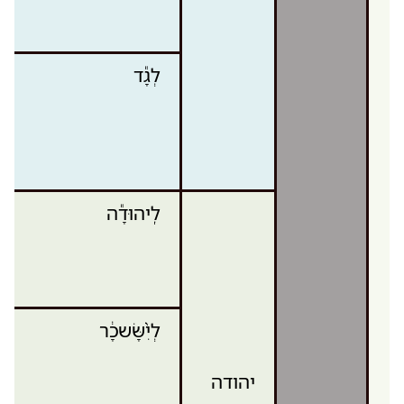
לְגָ֕ד
לִֽיהוּדָ֕ה
לְיִ֨שָּׂשכָ֔ר
יהודה