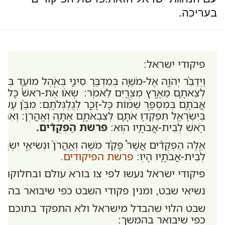
בעריכה.
פיקודי ישראל:
וַיְדַבֵּ֨ר יְהֹוָ֧ה אֶל-מֹשֶׁ֛ה בְּמִדְבַּ֥ר סִינַ֖י בְּאֹ֣הֶל מוֹעֵ֑ד בְּאֶחָ
לְצֵאתָ֛ם מֵאֶ֥רֶץ מִצְרַ֖יִם לֵאמֹֽר: שְׂא֗וּ אֶת-רֹאשׁ֨ כָּל-עֲדַ֣ת
אֲבֹתָ֑ם בְּמִסְפַּ֣ר שֵׁמ֔וֹת כָּל-זָכָ֖ר לְגֻלְגְּלֹתָֽם: מִבֶּ֨ן עֶשְׂר
בְּיִשְׂרָאֵ֑ל תִּפְקְד֥וּ אֹתָ֛ם לְצִבְאֹתָ֖ם אַתָּ֥ה וְאַֽהֲרֹֽן: וְאִתְּכֶ
רֹ֥אשׁ לְבֵית-אֲבֹתָ֖יו הֽוּא:
פרשת הַפְּקֻדִ֡ים.
אֵ֣לֶּה הַפְּקֻדִ֡ים אֲשֶׁר֩ פָּקַ֨ד מֹשֶׁ֤ה וְאַֽהֲרֹן֙ וּנְשִׂיאֵ֣י יִשְׂר
לְבֵית-אֲבֹתָ֖יו הָיֽוּ:
פרשת הפיקודים.
פיקודי ישראל נעשו לפי צו בורא עולם ובחלוקה:
נשיאי שבט, ומנין פקודי השבט כפי שיבואר בהמ
שבט הלוי שהבדל מישראל ולא התפקד בתוכם, 
כפי שיבואר בהמשך: