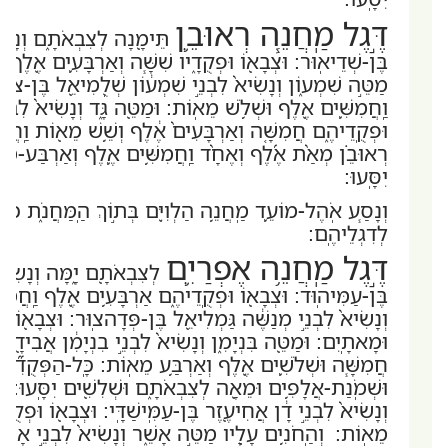
דֶּ֣גֶל מַֽחֲנֵ֧ה רְאוּבֵ֛ן
תֵּימָ֖נָה לְצִבְאֹתָ֑ם וְנָשִׂי
בֶּן-שְׁדֵיאֽוּר: וּצְבָא֖וֹ וּפְקֻדָ֑יו שִׁשָּׁ֧ה וְאַרְבָּעִ֛ים אֶ֖לֶף ו
מַטֵּ֣ה שִׁמְע֑וֹן וְנָשִׂיא֙ לִבְנֵ֣י שִׁמְע֔וֹן שְׁלֻֽמִיאֵ֖ל בֶּן-צוּרִ֥
וַֽחֲמִשִּׁ֛ים אֶ֖לֶף וּשְׁלֹ֥שׁ מֵאֽוֹת: וּמַטֵּ֖ה גָּ֑ד וְנָשִׂיא֙ לִבְנ
וּפְקֻֽדֵיהֶ֑ם חֲמִשָּׁ֤ה וְאַרְבָּעִים֙ אֶ֔לֶף וְשֵׁ֥שׁ מֵא֖וֹת וַֽחֲמִ
רְאוּבֵ֗ן מְאַ֨ת אֶ֜לֶף וְאֶחָ֨ד וַֽחֲמִשִּׁ֥ים אֶ֛לֶף וְאַרְבַּע-מֵא֥ו
יִסָּֽעוּ:
וְנָסַ֧ע אֹֽהֶל-מוֹעֵ֛ד מַֽחֲנֵ֥ה הַלְוִיִּ֖ם בְּת֣וֹךְ הַֽמַּחֲנֹ֑ת כַּֽאֲשֶׁ
לְדִגְלֵיהֶֽם:
דֶּ֣גֶל מַֽחֲנֵ֥ה אֶפְרַיִ֛ם
לְצִבְאֹתָ֖ם יָ֑מָּה וְנָשִׂיא֙
בֶּן-עַמִּיהֽוּד: וּצְבָא֖וֹ וּפְקֻֽדֵיהֶ֑ם אַרְבָּעִ֥ים אֶ֖לֶף וַֽחֲמֵ֥
וְנָשִׂיא֙ לִבְנֵ֣י מְנַשֶּׁ֔ה גַּמְלִיאֵ֖ל בֶּן-פְּדָהצֽוּר: וּצְבָא֖וֹ וּ
וּמָאתָֽיִם: וּמַטֵּ֖ה בִּנְיָמִ֑ן וְנָשִׂיא֨ לִבְנֵ֣י בִנְיָמִ֔ן אֲבִידָ֖ן ב
חֲמִשָּׁ֧ה וּשְׁלֹשִׁ֛ים אֶ֖לֶף וְאַרְבַּ֥ע מֵאֽוֹת: כָּֽל-הַפְּקֻדִ֞
וּשְׁמֹֽנַת-אֲלָפִ֥ים וּמֵאָ֖ה לְצִבְאֹתָ֑ם וּשְׁלִשִׁ֖ים יִסָּֽעוּ: ד
וְנָשִׂיא֙ לִבְנֵ֣י דָ֔ן אֲחִיעֶ֖זֶר בֶּן-עַמִּֽישַׁדָּֽי: וּצְבָא֖וֹ וּפְקֻֽד
מֵאֽוֹת: וְהַֽחֹנִ֥ים עָלָ֖יו מַטֵּ֣ה אָשֵׁ֑ר וְנָשִׂיא֙ לִבְנֵ֣י אָשֵׁ֔ר