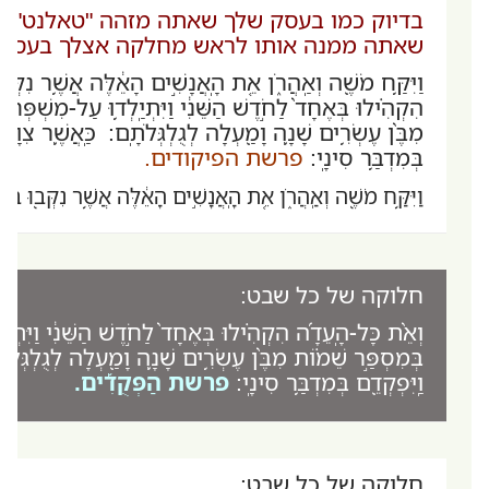
בדיוק כמו בעסק שלך שאתה מזהה "טאלנט" וקו
שאתה ממנה אותו לראש מחלקה אצלך בעסק.
וַיִּקַּ֥ח מֹשֶׁ֖ה וְאַֽהֲרֹ֑ן אֵ֚ת הָֽאֲנָשִׁ֣ים הָאֵ֔לֶּה אֲשֶׁ֥ר נִקְּ
הִקְהִ֗ילוּ בְּאֶחָד֙ לַחֹ֣דֶשׁ הַשֵּׁנִ֔י וַיִּתְיַֽלְד֥וּ עַל-מִשְׁפּ
מִבֶּ֨ן עֶשְׂרִ֥ים שָׁנָ֛ה וָמַ֖עְלָה לְגֻלְגְּלֹתָֽם: כַּֽאֲשֶׁ֛ר צִוָּ֥ה
בְּמִדְבַּ֥ר סִינָֽי:
פרשת הפיקודים.
וַיִּקַּ֥ח מֹשֶׁ֖ה וְאַֽהֲרֹ֑ן אֵ֚ת הָֽאֲנָשִׁ֣ים הָאֵ֔לֶּה אֲשֶׁ֥ר נִקְּב֖וּ בְּש
חלוקה של כל שבט:
וְאֵ֨ת כָּל-הָֽעֵדָ֜ה הִקְהִ֗ילוּ בְּאֶחָד֙ לַחֹ֣דֶשׁ הַשֵּׁנִ֔י וַיִּת
בְּמִסְפַּ֣ר שֵׁמ֗וֹת מִבֶּ֨ן עֶשְׂרִ֥ים שָׁנָ֛ה וָמַ֖עְלָה לְגֻלְגְּלֹת
וַֽיִּפְקְדֵ֖ם בְּמִדְבַּ֥ר סִינָֽי:
פרשת הַפְּקֻדִ֡ים.
חלוקה של כל שבט: