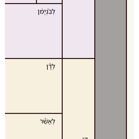
לְבִ֨נְיָמִ֔ן
לְדָ֕ן
לְאָשֵׁ֕ר