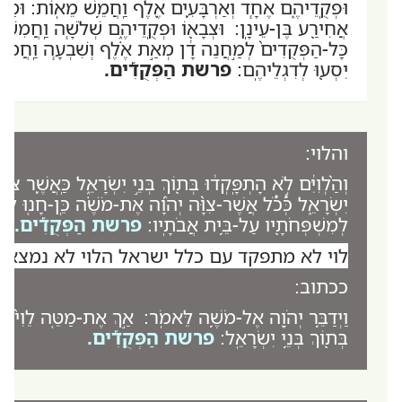
וּפְקֻֽדֵיהֶ֑ם אֶחָ֧ד וְאַרְבָּעִ֛ים אֶ֖לֶף וַֽחֲמֵ֥שׁ מֵאֽוֹת: וּמַטֵּ֖ה 
אֲחִירַ֖ע בֶּן-עֵינָֽן: וּצְבָא֖וֹ וּפְקֻֽדֵיהֶ֑ם שְׁלֹשָׁ֧ה וַֽחֲמִשִּׁ
כָּל-הַפְּקֻדִים֙ לְמַ֣חֲנֵה דָ֔ן מְאַ֣ת אֶ֗לֶף וְשִׁבְעָ֧ה וַֽחֲמִשּׁ
יִסְע֖וּ לְדִגְלֵיהֶֽם:
פרשת הַפְּקֻדִ֡ים.
והלוי:
וְהַ֨לְוִיִּ֔ם לֹ֣א הָתְפָּֽקְד֔וּ בְּת֖וֹךְ בְּנֵ֣י יִשְׂרָאֵ֑ל כַּֽאֲשֶׁ֛ר צִוָּ
יִשְׂרָאֵ֑ל כְּ֠כֹ֠ל אֲשֶׁר-צִוָּ֨ה יְהֹוָ֜ה אֶת-מֹשֶׁ֗ה כֵּֽן-חָנ֤וּ לְדִ
לְמִשְׁפְּחֹתָ֖יו עַל-בֵּ֥ית אֲבֹתָֽיו:
פרשת הַפְּקֻדִ֡ים.
לוי לא מתפקד עם כלל ישראל הלוי לא נמצא 
ככתוב:
וַיְדַבֵּ֥ר יְהֹוָ֖ה אֶל-מֹשֶׁ֥ה לֵּאמֹֽר: אַ֣ךְ אֶת-מַטֵּ֤ה לֵוִי֙ 
בְּת֖וֹךְ בְּנֵ֥י יִשְׂרָאֵֽל:
פרשת הַפְּקֻדִ֡ים
.