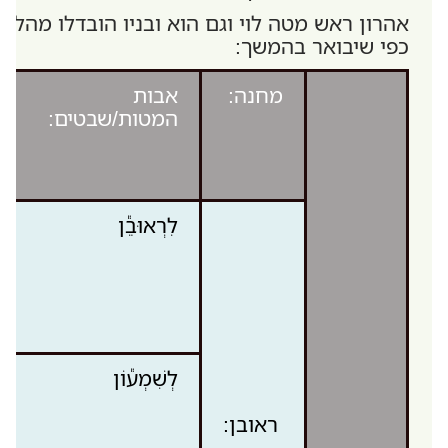
אהרון ראש מטה לוי וגם הוא ובניו הובדלו מהלו
כפי שיבואר בהמשך:
מחנה:
אבות
המטות/שבטים:
לִרְאוּבֵ֕ן
לְשִׁמְע֕וֹן
ראובן: