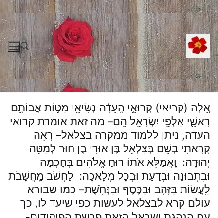
לג
תוכן
חפש:
אֵ֚לֶּה (קריאי) קְרוּאֵ֣י הָֽעֵדָ֔ה נְשִׂיאֵ֖י מַטּ֣וֹת אֲבוֹתָ֑ם
רָאשֵׁ֛י אַלְפֵ֥י יִשְׂרָאֵ֖ל הֵֽם– מה זאת אומרת קרואי
העדה, ניתן ללמוד ממקרה בצלאל– רְאֵה
קָרָאתִי בְשֵׁם בְּצַלְאֵל בֶּן אוּרִי בֶן חוּר לְמַטֵּה
יְהוּדָֽה: וָֽאֲמַלֵּא אֹתוֹ רוּחַ אֱלֹהִים בְּחָכְמָה
וּבִתְבוּנָה וּבְדַעַת וּבְכָל מְלָאכָֽה: לַחְשֹׁב מַֽחֲשָׁבֹת
לַֽעֲשׂוֹת בַּזָּהָב וּבַכֶּסֶף וּבַנְּחֹֽשֶׁת– כמו שבורא
עולם קרא לבצלאל לעשות כפי שיעד לו, כך
עם הנהגת ישראל הזאת.פרשת הפיקודים-