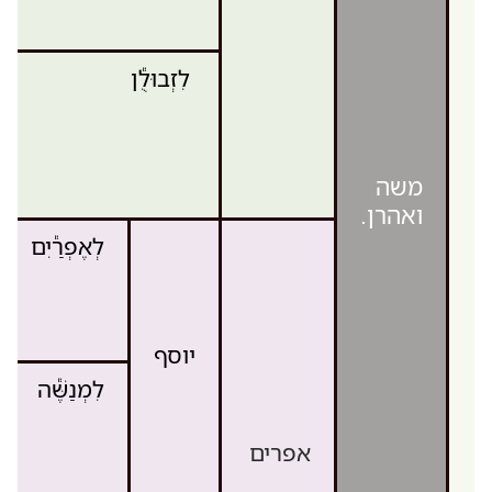
לִזְבוּלֻ֕ן
משה
ואהרן.
לְאֶפְרַ֕יִם
יוסף
לִמְנַשֶּׁ֕ה
אפרים