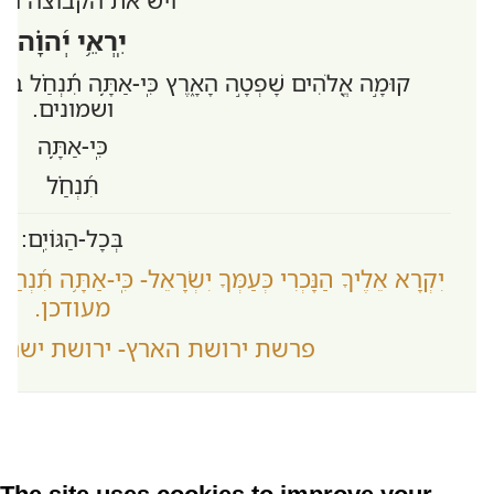
יִֽרְאֵ֥י יְ֝הוָ֗ה
קוּמָ֣ה אֱ֭לֹהִים שָׁפְטָ֣ה הָאָ֑רֶץ כִּֽי-אַתָּ֥ה תִ֝נְחַ֗
ושמונים.
כִּֽי-אַתָּ֥ה
תִ֝נְחַ֗ל
בְּכָל-הַגּוֹיִֽם:
יִקְרָא אֵלֶיךָ הַנָּכְרִי כְּעַמְּךָ יִשְׂרָאֵל- כִּֽי-אַתָּ֥ה תִ
מעודכן.
פרשת ירושת הארץ- ירושת ישראל,
The site uses cookies to improve your