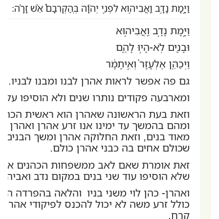
וַיָּ֣מָת נָדָ֣ב וַֽאֲבִיה֣וּא לִפְנֵ֣י יְהֹוָ֡ה בְּֽהַקְרִבָם֩ אֵ֨שׁ זָרָ֜ה:
וַיָּ֣מָת נָדָ֣ב וַֽאֲבִיה֣וּא
וּבָנִ֖ים לֹֽא-הָי֣וּ לָהֶ֑ם
וַיְכַהֵ֤ן אֶלְעָזָר֙ וְאִ֣יתָמָ֔ר
גם פה אפשר לראות אהרן לבנו ומבנו לבניו.
ומארבעה פקודים נותרו שנים ולא הוסיפו עליה
וזאת בעת הראשונה שאהרן הוא ראשית הכהונה,
ומהם בהמשך עד ימינו אנו זרע אהרן ואהרן ה
מאוד בנים, וזאת החלוקה אהרן ומשך הבנים
שכולם אחים בה כבני אהרן כולם.
זאת אומרת שאם לאב ממשפחות הכהנים אין בנ
שלא הוסיפו עוד שני בנים במקום נדב ואביהו.
ואהרן- כהן לוי משני בניו והלאה בהפרדה הז
כולל זרע משה לא יכול להכנס לפיקודי אהרן
קרח,