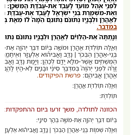
לִפְנֵ֖י אֹ֣הֶל מוֹעֵ֑ד לַֽעֲבֹ֖ד אֶת-עֲבֹדַ֥ת הַמִּשְׁכָּֽן: וְשָׁ
וְאֶת-מִשְׁמֶ֖רֶת בְּנֵ֣י יִשְׂרָאֵ֑ל לַֽעֲבֹ֖ד אֶת-עֲבֹדַ֥ת הַמִּשׁ
לְאַֽהֲרֹ֖ן וּלְבָנָ֑יו נְתוּנִ֨ם נְתוּנִ֥ם הֵ֨מָּה֙ ל֔וֹ מֵאֵ֖ת בְּנֵ֥
במדבר.
וְנָֽתַתָּה֙ אֶת-הַלְוִיִּ֔ם לְאַֽהֲרֹ֖ן וּלְבָנָ֑יו נְתוּנִ֨ם נְתוּנִ֥
וְאֵ֛לֶּה תּֽוֹלְדֹ֥ת אַֽהֲרֹ֖ן וּמֹשֶׁ֑ה בְּי֗וֹם דִּבֶּ֧ר יְהֹוָ֛ה אֶת-מ
בְּֽנֵי-אַהֲרֹ֖ן הַבְּכֹ֣ר | נָדָ֑ב וַֽאֲבִיה֕וּא אֶלְעָזָ֖ר וְאִֽיתָמָֽר: 
הַמְּשֻׁחִ֑ים אֲשֶׁר-מִלֵּ֥א יָדָ֖ם לְכַהֵֽן: וַיָּ֣מָת נָדָ֣ב וַֽאֲבִיה֣
זָרָ֜ה לִפְנֵ֤י יְהֹוָה֙ בְּמִדְבַּ֣ר סִינַ֔י וּבָנִ֖ים לֹֽא-הָי֣וּ לָהֶ֑ם ו
אַֽהֲרֹ֥ן אֲבִיהֶֽם:
פרשת הפיקודים.
וְאֵ֛לֶּה תּֽוֹלְדֹ֥ת אַֽהֲרֹ֖ן:
תּֽוֹלְדֹ֥ת:
הכוונה לתולדה, משך זרעו ביום ההתפקדות:
בְּי֗וֹם דִּבֶּ֧ר יְהֹוָ֛ה אֶת-מֹשֶׁ֖ה בְּהַ֥ר סִינָֽי:
וְאֵ֛לֶּה שְׁמ֥וֹת בְּֽנֵי-אַהֲרֹ֖ן הַבְּכֹ֣ר | נָדָ֑ב וַֽאֲבִיה֕וּא אֶלְעָזָ֖ר 