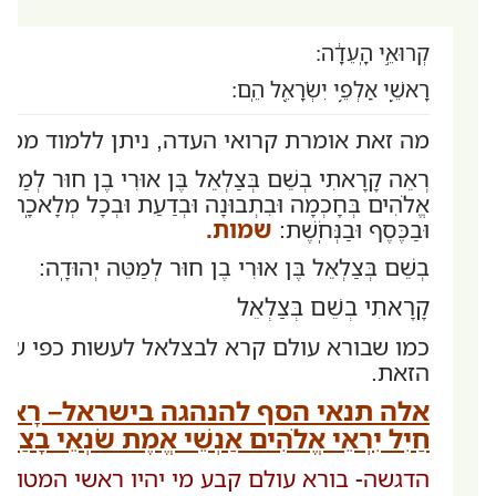
קְרוּאֵ֣י הָֽעֵדָ֔ה:
רָאשֵׁ֛י אַלְפֵ֥י יִשְׂרָאֵ֖ל הֵֽם:
מה זאת אומרת קרואי העדה, ניתן ללמוד ממק
רְאֵה קָרָאתִי בְשֵׁם בְּצַלְאֵל בֶּן אוּרִי בֶן חוּר לְמַטֵּ
אֱלֹהִים בְּחָכְמָה וּבִתְבוּנָה וּבְדַעַת וּבְכָל מְלָאכָֽה:
וּבַכֶּסֶף וּבַנְּחֹֽשֶׁת:
שמות.
בְשֵׁם בְּצַלְאֵל בֶּן אוּרִי בֶן חוּר לְמַטֵּה יְהוּדָֽה:
קָרָאתִי בְשֵׁם בְּצַלְאֵל
כמו שבורא עולם קרא לבצלאל לעשות כפי שיע
הזאת.
אלה תנאי הסף להנהגה בישראל– רָאשֵׁ֛י אַלְפֵ
חַיִל יִרְאֵי אֱלֹהִים אַנְשֵׁי אֱמֶת שׂנְאֵי
הדגשה- בורא עולם קבע מי יהיו ראשי המטות.