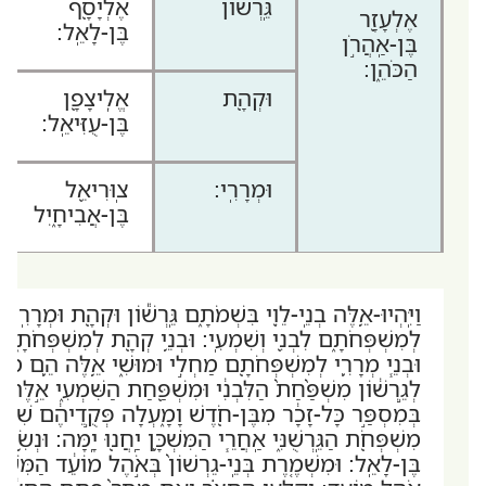
גֵּֽרְשׁ֕וֹן
אֶלְיָסָ֖ף
אֶלְעָזָ֖ר
בֶּן-לָאֵֽל:
בֶּן-אַֽהֲרֹ֣ן
הַכֹּהֵ֑ן:
וּקְהָ֖ת
אֱלִֽיצָפָ֖ן
בֶּן-עֻזִּיאֵֽל:
וּמְרָרִֽי:
צֽוּרִיאֵ֖ל
בֶּן-אֲבִיחָ֑יִל
וַיִּֽהְיוּ-אֵ֥לֶּה בְנֵֽי-לֵוִ֖י בִּשְׁמֹתָ֑ם גֵּֽרְשׁ֕וֹן וּקְהָ֖ת וּמְרָרִֽי:
לְמִשְׁפְּחֹתָ֑ם לִבְנִ֖י וְשִׁמְעִֽי: וּבְנֵ֥י קְהָ֖ת לְמִשְׁפְּחֹתָ֑ם 
וּבְנֵ֧י מְרָרִ֛י לְמִשְׁפְּחֹתָ֖ם מַחְלִ֣י וּמוּשִׁ֑י אֵ֥לֶּה הֵ֛ם מִש
לְגֵ֣רְשׁ֔וֹן מִשְׁפַּ֨חַת֙ הַלִּבְנִ֔י וּמִשְׁפַּ֖חַת הַשִּׁמְעִ֑י אֵ֣לֶּה 
בְּמִסְפַּ֣ר כָּל-זָכָ֔ר מִבֶּן-חֹ֖דֶשׁ וָמָ֑עְלָה פְּקֻ֣דֵיהֶ֔ם שִׁב
מִשְׁפְּחֹ֖ת הַגֵּֽרְשֻׁנִּ֑י אַֽחֲרֵ֧י הַמִּשְׁכָּ֛ן יַֽחֲנ֖וּ יָֽמָּה: וּנְשִׂ֥
בֶּן-לָאֵֽל: וּמִשְׁמֶ֤רֶת בְּנֵֽי-גֵרְשׁוֹן֙ בְּאֹ֣הֶל מוֹעֵ֔ד הַמִּשְׁכ