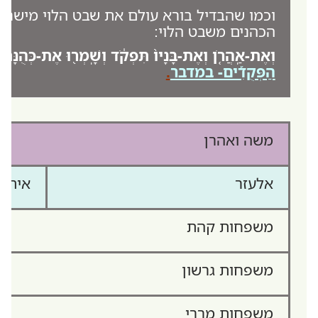
וכמו שהבדיל בורא עולם את שבט הלוי מישרא
הכהנים משבט הלוי:
וְאֶת-אַֽהֲרֹ֤ן וְאֶת-בָּנָיו֙ תִּפְקֹ֔ד וְשָֽׁמְר֖וּ אֶת-כְּהֻנָּתָ֑
הַפְּקֻדִ֡ים- במדבר
.
משה ואהרן
אלעזר
איתמ
משפחות קהת
משפחות גרשון
משפחות מררי