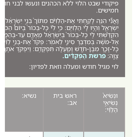
פיקודי שבט הלוי ללא הכהנים ונעשו לבני חוד
חמישים.
וַֽאֲנִ֞י הִנֵּ֧ה לָקַ֣חְתִּי אֶת-הַלְוִיִּ֗ם מִתּוֹךְ֙ בְּנֵ֣י יִשְׂרָאֵ֔ל 
יִשְׂרָאֵ֑ל וְהָ֥יוּ לִ֖י הַלְוִיִּֽם: כִּ֣י לִי֘ כָּל-בְּכוֹר֒ בְּיוֹם֩ הַכֹּ
הִקְדַּ֨שְׁתִּי לִ֤י כָל-בְּכוֹר֙ בְּיִשְׂרָאֵ֔ל מֵֽאָדָ֖ם עַד-בְּהֵמָ֑ה לִ֥
אֶל-מֹשֶׁ֔ה בְּמִדְבַּ֥ר סִינַ֖י לֵאמֹֽר: פְּקֹד֙ אֶת-בְּנֵ֣י לֵוִ֔י
כָּל-זָכָ֛ר מִבֶּן-חֹ֥דֶשׁ וָמַ֖עְלָה תִּפְקְדֵֽם: וַיִּפְקֹ֥ד אֹתָ֛ם מֹ
צֻוָּֽה:
פרשת הַפְּקֻדִ֡ים.
לוי מגיל חודש ומעלה וזאת לפדיון:
וּנְשִׂיא֙
ראש בית
נשיא:
נְשִׂיאֵ֣י
אב:
הַלֵּוִ֔י: