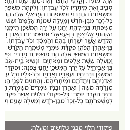
אֹ֥הֶל מוֹעֵֽד: וְקַלְעֵ֣י הֶֽחָצֵ֗ר וְאֶת-מָסַךְ֙ פֶּ֣תַח הֶֽחָצֵ֔ר אֲ
סָבִ֑יב וְאֵת֙ מֵֽיתָרָ֔יו לְכֹ֖ל עֲבֹֽדָתֽוֹ: וְלִקְהָ֗ת מִשְׁפַּ֤חַת ה
וּמִשְׁפַּ֨חַת֙ הַֽחֶבְרֹנִ֔י וּמִשְׁפַּ֖חַת הָֽעָזִּיאֵלִ֑י אֵ֥לֶּה הֵ֖ם 
כָּל-זָכָ֔ר מִבֶּן-חֹ֖דֶשׁ וָמָ֑עְלָה שְׁמֹנַ֤ת אֲלָפִים֙ וְשֵׁ֣שׁ מֵא
מִשְׁפְּחֹ֥ת בְּנֵֽי-קְהָ֖ת יַֽחֲנ֑וּ עַ֛ל יֶ֥רֶךְ הַמִּשְׁכָּ֖ן תֵּימָֽנָ
הַקְּהָתִ֑י אֱלִֽיצָפָ֖ן בֶּן-עֻזִּיאֵֽל: וּמִשְׁמַרְתָּ֗ם הָֽאָרֹ֤ן וְהַשֻּׁ
הַקֹּ֔דֶשׁ אֲשֶׁ֥ר יְשָֽׁרְת֖וּ בָּהֶ֑ם וְהַ֨מָּסָ֔ךְ וְכֹ֖ל עֲבֹֽדָתֽוֹ: וּנְש
בֶּן-אַֽהֲרֹ֣ן הַכֹּהֵ֑ן פְּקֻדַּ֕ת שֹֽׁמְרֵ֖י מִשְׁמֶ֥רֶת הַקֹּֽדֶשׁ: לִמ
וּמִשְׁפַּ֖חַת הַמּוּשִׁ֑י אֵ֥לֶּה הֵ֖ם מִשְׁפְּחֹ֥ת מְרָרִֽי: וּפְקֻֽד
וָמָ֑עְלָה שֵׁ֥שֶׁת אֲלָפִ֖ים וּמָאתָֽיִם: וּנְשִׂ֤יא בֵֽית-אָב֙ לְמִ
בֶּן-אֲבִיחָ֑יִל עַ֣ל יֶ֧רֶךְ הַמִּשְׁכָּ֛ן יַֽחֲנ֖וּ צָפֹֽנָה: וּפְקֻדַּ֣ת מ
הַמִּשְׁכָּ֔ן וּבְרִיחָ֖יו וְעַמֻּדָ֣יו וַֽאֲדָנָ֑יו וְכָ֨ל-כֵּלָ֔יו וְכֹ֖ל עֲבֽ
וְאַדְנֵיהֶ֑ם וִיתֵֽדֹתָ֖ם וּמֵֽיתְרֵיהֶֽם: וְהַֽחֹנִ֣ים לִפְנֵ֣י הַמִּש
מִזְרָ֜חָה מֹשֶׁ֣ה | וְאַֽהֲרֹ֣ן וּבָנָ֗יו שֹֽׁמְרִים֙ מִשְׁמֶ֣רֶת הַמִּק
וְהַזָּ֥ר הַקָּרֵ֖ב יוּמָֽת: כָּל-פְּקוּדֵ֨י הַלְוִיִּ֜ם אֲשֶׁר֩ פָּקַ֨ד מֹשֶׁ֧
לְמִשְׁפְּחֹתָ֑ם כָּל-זָכָר֙ מִבֶּן-חֹ֣דֶשׁ וָמַ֔עְלָה שְׁנַ֥יִם ו
פיקודי הלוי מבני שלושים ומעלה: