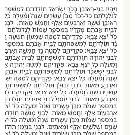
וַיִּֽהְי֤וּ בְנֵֽי-רְאוּבֵן֙ בְּכֹ֣ר יִשְׂרָאֵ֔ל תּֽוֹלְדֹתָ֥ם לְמִשְׁפּ
לְגֻלְגְּלֹתָ֔ם כָּל-זָכָ֗ר מִבֶּ֨ן עֶשְׂרִ֤ים שָׁנָה֙ וָמַ֔עְלָה כֹּ֖ל י
רְאוּבֵ֑ן שִׁשָּׁ֧ה וְאַרְבָּעִ֛ים אֶ֖לֶף וַֽחֲמֵ֥שׁ מֵאֽוֹת: לִבְנֵ֣י 
לְבֵ֣ית אֲבֹתָ֑ם פְּקֻדָ֗יו בְּמִסְפַּ֤ר שֵׁמוֹת֙ לְגֻלְגְּלֹתָ֔ם כָּל-
כֹּ֖ל יֹצֵ֥א צָבָֽא: פְּקֻֽדֵיהֶ֖ם לְמַטֵּ֣ה שִׁמְע֑וֹן תִּשְׁעָ֧ה וַֽחֲמ
גָ֔ד תּֽוֹלְדֹתָ֥ם לְמִשְׁפְּחֹתָ֖ם לְבֵ֣ית אֲבֹתָ֑ם בְּמִסְפַּ֣ר שֵׁ
כֹּ֖ל יֹצֵ֥א צָבָֽא: פְּקֻֽדֵיהֶ֖ם לְמַטֵּ֣ה גָ֑ד חֲמִשָּׁ֤ה וְאַרְבָּעִ
לִבְנֵ֣י יְהוּדָ֔ה תּֽוֹלְדֹתָ֥ם לְמִשְׁפְּחֹתָ֖ם לְבֵ֣ית אֲבֹתָ֑ם בְּ
וָמַ֔עְלָה כֹּ֖ל יֹצֵ֥א צָבָֽא: פְּקֻֽדֵיהֶ֖ם לְמַטֵּ֣ה יְהוּדָ֑ה אַרְב
לִבְנֵ֣י יִשָּׂשכָ֔ר תּֽוֹלְדֹתָ֥ם לְמִשְׁפְּחֹתָ֖ם לְבֵ֣ית אֲבֹתָ֑ם ב
שָׁנָה֙ וָמַ֔עְלָה כֹּ֖ל יֹצֵ֥א צָבָֽא: פְּקֻֽדֵיהֶ֖ם לְמַטֵּ֣ה יִשָּׂשכ
וְאַרְבַּ֥ע מֵאֽוֹת:
לִבְנֵ֣י זְבוּלֻ֔ן תּֽוֹלְדֹתָ֥ם לְמִשְׁפְּחֹתָ֖ם
עֶשְׂרִ֤ים שָׁנָה֙ וָמַ֔עְלָה כֹּ֖ל יֹצֵ֥א צָבָֽא: פְּקֻֽדֵיהֶ֖ם לְמַטֵּ
וְאַרְבַּ֥ע מֵאֽוֹת: לִבְנֵ֤י יוֹסֵף֙ לִבְנֵ֣י אֶפְרַ֔יִם תּֽוֹלְדֹתָ
בְּמִסְפַּ֣ר שֵׁמֹ֗ת מִבֶּ֨ן עֶשְׂרִ֤ים שָׁנָה֙ וָמַ֔עְלָה כֹּ֖ל יֹצֵ֥א
אַרְבָּעִ֥ים אֶ֖לֶף וַחֲמֵ֥שׁ מֵאֽוֹת: לִבְנֵ֣י מְנַשֶּׁ֔ה תּֽוֹלְדֹת
בְּמִסְפַּ֣ר שֵׁמ֗וֹת מִבֶּ֨ן עֶשְׂרִ֤ים שָׁנָה֙ וָמַ֔עְלָה כֹּ֖ל יֹצֵ֥א
שְׁנַ֧יִם וּשְׁלֹשִׁ֛ים אֶ֖לֶף וּמָאתָֽיִם: לִבְנֵ֣י בִנְיָמִ֔ן תּֽוֹלְ
בְּמִסְפַּ֣ר שֵׁמֹ֗ת מִבֶּ֨ן עֶשְׂרִ֤ים שָׁנָה֙ וָמַ֔עְלָה כֹּ֖ל יֹצֵ֥א 