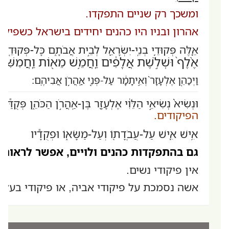
ומשכך רק שניים התפקדו.
אהרון ובניו היו כהנים יחידים בישראל כשפיקוד
אֵ֛לֶּה פְּקוּדֵ֥י בְנֵֽי-יִשְׂרָאֵ֖ל לְבֵ֣ית אֲבֹתָ֑ם כָּל-פְּקוּדֵ֤י
אֶ֨לֶף֙ וּשְׁלֹ֣שֶׁת אֲלָפִ֔ים וַֽחֲמֵ֥שׁ מֵא֖וֹת וַֽחֲמִשִּֽׁ
וַיְכַהֵ֤ן אֶלְעָזָר֙ וְאִ֣יתָמָ֔ר עַל-פְּנֵ֖י אַֽהֲרֹ֥ן אֲבִיהֶֽם:
וּנְשִׂיא֙ נְשִׂיאֵ֣י הַלֵּוִ֔י אֶלְעָזָ֖ר בֶּן-אַֽהֲרֹ֣ן הַכֹּהֵ֑ן פְּקֻדַּ
הפיקודים.
אִ֥ישׁ אִ֛ישׁ עַל-עֲבֹֽדָת֖וֹ וְעַל-מַשָּׂא֑וֹ וּפְקֻדָ֕יו
גם בהתפקדות כהנים ולויים, אפשר לראות 
אין פיקודי נשים.
אשה נסמכת על פיקודי אביה, או פיקודי בעלה