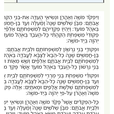
וַיִּפְקֹ֨ד מֹשֶׁ֧ה וְאַֽהֲרֹ֛ן וּנְשִׂיאֵ֥י הָֽעֵדָ֖ה אֶת-בְּנֵ֣י הַקְּהָ
אֲבֹתָֽם: מִבֶּ֨ן שְׁלֹשִׁ֤ים שָׁנָה֙ וָמַ֔עְלָה וְעַ֖ד בֶּן-חֲמִשִּׁ֣י
בְּאֹ֥הֶל מוֹעֵֽד: וַיִּֽהְי֥וּ פְקֻֽדֵיהֶ֖ם לְמִשְׁפְּחֹתָ֑ם אַלְפַּ֕יִם
פְקוּדֵי֙ מִשְׁפְּחֹ֣ת הַקְּהָתִ֔י כָּל-הָֽעֹבֵ֖ד בְּאֹ֣הֶל מוֹעֵ֑ד אֲש
יְהֹוָ֖ה בְּיַד-מֹשֶֽׁה:
וּפְקוּדֵ֖י בְּנֵ֣י גֵֽרְשׁ֑וֹן לְמִשְׁפְּחוֹתָ֖ם וּלְבֵ֥ית אֲבֹתָֽם:
מִבּ
בֶּן-חֲמִשִּׁ֣ים שָׁנָ֑ה כָּל-הַבָּא֙ לַצָּבָ֔א לַֽעֲבֹדָ֖ה בְּאֹ֥הֶל מוֹעֵ
לְמִשְׁפְּחֹתָ֖ם לְבֵ֣ית אֲבֹתָ֑ם אַלְפַּ֕יִם וְשֵׁ֥שׁ מֵא֖וֹת וּשְׁ
בְּנֵ֣י גֵֽרְשׁ֔וֹן כָּל-הָֽעֹבֵ֖ד בְּאֹ֣הֶל מוֹעֵ֑ד אֲשֶׁ֨ר פָּקַ֥ד מֹשֶׁ֛
וּפְקוּדֵ֕י מִשְׁפְּחֹ֖ת בְּנֵ֣י מְרָרִ֑י לְמִשְׁפְּחֹתָ֖ם לְבֵ֥ית אֲבֹ
וְעַ֖ד בֶּן-חֲמִשִּׁ֣ים שָׁנָ֑ה כָּל-הַבָּא֙ לַצָּבָ֔א לַֽעֲבֹדָ֖ה בְּאֹ֥ה
לְמִשְׁפְּחֹתָ֑ם שְׁלֹ֥שֶׁת אֲלָפִ֖ים וּמָאתָֽיִם: אֵ֣לֶּה פְקוּדֵ֔י מ
מֹשֶׁה֙ וְאַֽהֲרֹ֔ן עַל-פִּ֥י יְהֹוָ֖ה בְּיַד-מֹשֶֽׁה:
כָּֽל-הַפְּקֻדִ֡ים אֲשֶׁר֩ פָּקַ֨ד מֹשֶׁ֧ה וְאַֽהֲרֹ֛ן וּנְשִׂיאֵ֥י יִשְׂ
וּלְבֵ֥ית אֲבֹתָֽם: מִבֶּ֨ן שְׁלֹשִׁ֤ים שָׁנָה֙ וָמַ֔עְלָה וְעַ֖ד בֶּן-
עֲבֹדַ֧ת עֲבֹדָ֛ה וַֽעֲבֹדַ֥ת מַשָּׂ֖א בְּאֹ֥הֶל מוֹעֵֽד: וַיִּֽהְי֖וּ פּ