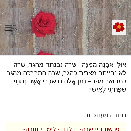
לג
תוכן
חפש:
אוּלַי אִבָּנֶה מִמֶּנָּה– שרה נבנתה מהגר, שרה
לא נהייתה מצרית כהגר, שרה התברכה מהגר
כמבואר מפה– נָתַן אֱלֹהִים שְׂכָרִי אֲשֶׁר נָתַתִּי
שִׁפְחָתִי לְאִישִׁי:
כתובה מעודכנת.
פרשת חיי שרה- תולדות- לימודי תורה-