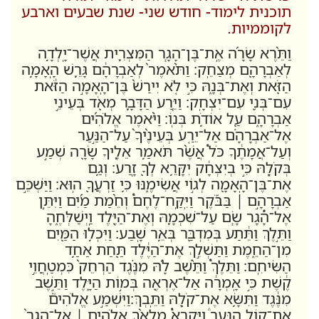
תוכנית לימוד- חודש שני- שנת שבעים וארבע
לקוממיות.
וַתֵּ֨רֶא שָׂרָ֜ה אֶֽת־בֶּן־הָגָ֧ר הַמִּצְרִ֛ית אֲשֶׁר־יָֽלְדָ֥ה
לְאַבְרָהָ֖ם מְצַחֵֽק׃ וַתֹּ֨אמֶר֙ לְאַבְרָהָ֔ם גָּרֵ֛שׁ הָֽאָמָ֥ה
הַזֹּ֖את וְאֶת־בְּנָ֑הּ כִּ֣י לֹ֤א יִירַשׁ֙ בֶּן־הָֽאָמָ֣ה הַזֹּ֔את
עִם־בְּנִ֖י עִם־יִצְחָֽק׃ וַיֵּ֧רַע הַדָּבָ֛ר מְאֹ֖ד בְּעֵינֵ֣י
אַבְרָהָ֑ם עַ֖ל אוֹדֹ֥ת בְּנֽוֹ׃
וַיֹּ֨אמֶר אֱלֹהִ֜ים
אֶל־אַבְרָהָ֗ם אַל־יֵרַ֤ע בְּעֵינֶ֨יךָ֙ עַל־הַנַּ֣עַר
וְעַל־אֲמָתֶ֔ךָ כֹּל֩ אֲשֶׁ֨ר תֹּאמַ֥ר אֵלֶ֛יךָ שָׂרָ֖ה שְׁמַ֣ע
בְּקֹלָ֑הּ כִּ֣י בְיִצְחָ֔ק יִקָּרֵ֥א לְךָ֖ זָֽרַע׃ וְגַ֥ם
אֶת־בֶּן־הָֽאָמָ֖ה לְג֣וֹי אֲשִׂימֶ֑נּוּ כִּ֥י זַרְעֲךָ֖ הֽוּא׃
וַיַּשְׁכֵּ֣ם
אַבְרָהָ֣ם ׀ בַּבֹּ֡קֶר וַיִּֽקַּֽח־לֶחֶם֩ וְחֵ֨מַת מַ֜יִם וַיִּתֵּ֣ן
אֶל־הָ֠גָר שָׂ֧ם עַל־שִׁכְמָ֛הּ וְאֶת־הַיֶּ֖לֶד וַֽיְשַׁלְּחֶ֑הָ
וַתֵּ֣לֶךְ וַתֵּ֔תַע בְּמִדְבַּ֖ר בְּאֵ֥ר שָֽׁבַע׃ וַיִּכְל֥וּ הַמַּ֖יִם
מִן־הַחֵ֑מֶת וַתַּשְׁלֵ֣ךְ אֶת־הַיֶּ֔לֶד תַּ֖חַת אַחַ֥ד
הַשִּׂיחִֽם׃ וַתֵּלֶךְ֩ וַתֵּ֨שֶׁב לָ֜הּ מִנֶּ֗גֶד הַרְחֵק֙ כִּמְטַֽחֲוֵ֣י
קֶ֔שֶׁת כִּ֣י אָֽמְרָ֔ה אַל־אֶרְאֶ֖ה בְּמ֣וֹת הַיָּ֑לֶד וַתֵּ֣שֶׁב
מִנֶּ֔גֶד וַתִּשָּׂ֥א אֶת־קֹלָ֖הּ וַתֵּֽבְךְּ׃
וַיִּשְׁמַ֣ע אֱלֹהִים֮
אֶת־ק֣וֹל הַנַּעַר֒ וַיִּקְרָא֩ מַלְאַ֨ךְ אֱלֹהִ֤ים ׀ אֶל־הָגָר֙