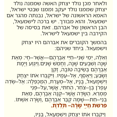
ולאחר מכן נולד יצחק האשה שממנה נולד
יצחק שממנו נולד יעקב וממנו שבטי ישראל,
האמא הראשונה של ישראל, נבנתה מהגר אם
ישמעאל. והוא מבורך. יש ברכה לישמעאל,
הבן הראשון של אברהם. זאת בסיסה של
הקירבה בין ישמעאל לישראל.
בהמשך הקוברים את אברהם היו יצחק
וישמעאל. ביחד שניהם:
וְאֵלֶּה
,
יְמֵי שְׁנֵי
–
חַיֵּי אַבְרָהָם
—
אֲשֶׁר
–
חָי
:
מְאַת
שָׁנָה וְשִׁבְעִים שָׁנָה
,
וְחָמֵשׁ שָׁנִים
.
וַיִּגְוַע וַיָּמָת
אַבְרָהָם בְּשֵׂיבָה טוֹבָה
,
זָקֵן
וְשָׂבֵעַ
;
וַיֵּאָסֶף
,
אֶל
–
עַמָּיו
.
וַיִּקְבְּרוּ אֹתוֹ יִצְחָק
וְיִשְׁמָעֵאל
,
בָּנָיו
,
אֶל
–
מְעָרַת
,
הַמַּכְפֵּלָה
:
אֶל
–
שְׂדֵה
עֶפְרֹן בֶּן
–
צֹחַר
,
הַחִתִּי
,
אֲשֶׁר
,
עַל
–
פְּנֵי
מַמְרֵא
.
הַשָּׂדֶה אֲשֶׁר
–
קָנָה אַבְרָהָם
,
מֵאֵת
בְּנֵי
–
חֵת
—
שָׁמָּה קֻבַּר אַבְרָהָם
,
וְשָׂרָה אִשְׁתּוֹ
.
פרשת חַיֵּ֣י שָׂרָ֔ה– תֹּֽלְדֹ֥ת.
וַיִּקְבְּרוּ אֹתוֹ יִצְחָק וְיִשְׁמָעֵאל
,
בָּנָיו
,