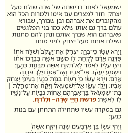
ישמעאל לאחר דרישתה של שרה שולח מעל
יצחק חזר למצרים עם אימו ולמרות הכל הוא
מהקוברים את אברהם ובן שבורך, שבורא
עולם ברך גם אותו שלא כמו בני הפלגשים
שאברהם הוא שברך אותם ונתן להם מתנות
ושילח אותם מעל יצחק לפני מותו.
וַיַּ֣רְא עֵשָׂ֗ו כִּֽי־בֵרַ֣ךְ יִצְחָק֮ אֶֽת־יַעֲקֹב֒ וְשִׁלַּ֤ח אֹתוֹ֙
פַּדֶּ֣נָֽה אֲרָ֔ם לָקַֽחַת־ל֥וֹ מִשָּׁ֖ם אִשָּׁ֑ה בְּבָֽרְכ֣וֹ אֹת֔וֹ
וַיְצַ֤ו עָלָיו֙ לֵאמֹ֔ר לֹֽא־תִקַּ֥ח אִשָּׁ֖ה מִבְּנ֥וֹת כְּנָֽעַן׃
וַיִּשְׁמַ֣ע יַֽעֲקֹ֔ב אֶל־אָבִ֖יו וְאֶל־אִמּ֑וֹ וַיֵּ֖לֶךְ פַּדֶּ֥נָֽה
אֲרָֽם׃
וַיַּ֣רְא עֵשָׂ֔ו כִּ֥י רָע֖וֹת בְּנ֣וֹת כְּנָ֑עַן בְּעֵינֵ֖י יִצְחָ֥ק
אָבִֽיו׃ וַיֵּ֥לֶךְ עֵשָׂ֖ו אֶל־יִשְׁמָעֵ֑אל וַיִּקַּ֡ח אֶֽת־מָחֲלַ֣ת ׀
בַּת־יִשְׁמָעֵ֨אל בֶּן־אַבְרָהָ֜ם אֲח֧וֹת נְבָי֛וֹת עַל־נָשָׁ֖יו
ל֥וֹ לְאִשָּֽׁה׃
פרשת חַיֵּ֣י שָׂרָ֔ה– תֹּֽלְדֹ֥ת.
גם במקרה עשיו שתחילה התחתן עם בנות
כנען:
וַיְהִ֤י עֵשָׂו֙ בֶּן־אַרְבָּעִ֣ים שָׁנָ֔ה וַיִּקַּ֤ח אִשָּׁה֙