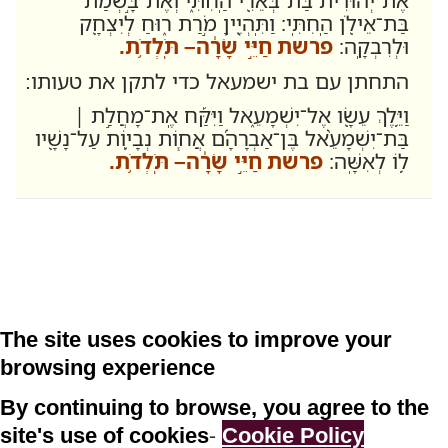
אֶת־יְהוּדִ֔ית בַּת־בְּאֵרִ֖י הַֽחִתִּ֑י וְאֶת־בָּ֣שְׂמַ֔ת
בַּת־אֵילֹ֖ן הַֽחִתִּֽי׃ וַתִּֽהְיֶ֖יןָ מֹ֣רַת ר֑וּחַ לְיִצְחָ֖ק
וּלְרִבְקָֽה׃
פרשת חַיֵּ֣י שָׂרָ֔ה– תֹּֽלְדֹ֥ת.
התחתן עם בת ישמעאל כדי לתקן את טעותו:
וַיֵּ֥לֶךְ עֵשָׂ֖ו אֶל־יִשְׁמָעֵ֑אל וַיִּקַּ֡ח אֶֽת־מָחֲלַ֣ת ׀
בַּת־יִשְׁמָעֵ֨אל בֶּן־אַבְרָהָ֜ם אֲח֧וֹת נְבָי֛וֹת עַל־נָשָׁ֖יו
ל֥וֹ לְאִשָּֽׁה׃
פרשת חַיֵּ֣י שָׂרָ֔ה– תֹּֽלְדֹ֥ת.
The site uses cookies to improve your
browsing experience
By continuing to browse, you agree to the
site's use of cookies
-
Cookie Policy