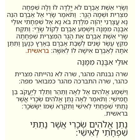
וְשָׂרַי אֵשֶׁת אַבְרָם לֹא יָֽלְדָה לוֹ וְלָהּ שִׁפְחָה
מִצְרִית וּשְׁמָהּ הָגָֽר:
וַתֹּאמֶר שָׂרַי אֶל אַבְרָם הִנֵּה
נָא עֲצָרַנִי יְהֹוָה מִלֶּדֶת בֹּא נָא אֶל שִׁפְחָתִי אוּלַי
אִבָּנֶה מִמֶּנָּה וַיִּשְׁמַע אַבְרָם לְקוֹל שָׂרָֽי: וַתִּקַּח
שָׂרַי אֵשֶׁת אַבְרָם אֶת הָגָר הַמִּצְרִית שִׁפְחָתָהּ
מִקֵּץ עֶשֶׂר שָׁנִים לְשֶׁבֶת אַבְרָם בְּאֶרֶץ כְּנָעַן וַתִּתֵּן
אֹתָהּ לְאַבְרָם אִישָׁהּ לוֹ לְאִשָּֽׁה:
בראשית.
אוּלַי אִבָּנֶה מִמֶּנָּה
שרה נבנתה מהגר, שרה לא נהייתה מצרית
כהגר, שרה התברכה מהגר כמבואר מפה:
וַיִּשְׁמַע אֱלֹהִים אֶל לֵאָה וַתַּהַר וַתֵּלֶד לְיַֽעֲקֹב בֵּן
חֲמִישִֽׁי: וַתֹּאמֶר לֵאָה נָתַן אֱלֹהִים שְׂכָרִי אֲשֶׁר
נָתַתִּי שִׁפְחָתִי לְאִישִׁי וַתִּקְרָא שְׁמוֹ יִשָּׂשׂכָֽר:
בראשית.
נָתַן אֱלֹהִים שְׂכָרִי אֲשֶׁר נָתַתִּי
שִׁפְחָתִי לְאִישִׁי: