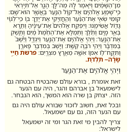
מִן־הַשָּׁמַ֔יִם וַיֹּ֥אמֶר לָ֖הּ מַה־לָּ֣ךְ הָגָ֑ר אַל־תִּ֣ירְאִ֔י
כִּֽי־שָׁמַ֧ע אֱלֹהִ֛ים אֶל־ק֥וֹל הַנַּ֖עַר בַּֽאֲשֶׁ֥ר הוּא־שָֽׁם׃
ק֚וּמִי שְׂאִ֣י אֶת־הַנַּ֔עַר וְהַֽחֲזִ֥יקִי אֶת־יָדֵ֖ךְ בּ֑וֹ כִּֽי־לְג֥וֹי
גָּד֖וֹל אֲשִׂימֶֽנּוּ׃ וַיִּפְקַ֤ח אֱלֹהִים֙ אֶת־עֵינֶ֔יהָ וַתֵּ֖רֶא
בְּאֵ֣ר מָ֑יִם וַתֵּ֜לֶךְ וַתְּמַלֵּ֤א אֶת־הַחֵ֨מֶת֙ מַ֔יִם וַתַּ֖שְׁקְ
אֶת־הַנָּֽעַר׃
וַיְהִ֧י אֱלֹהִ֛ים אֶת־הַנַּ֖עַר וַיִּגְדָּ֑ל וַיֵּ֨שֶׁב֙
בַּמִּדְבָּ֔ר וַיְהִ֖י רֹבֶ֥ה קַשָּֽׁת׃ וַיֵּ֖שֶׁב בְּמִדְבַּ֣ר פָּארָ֑ן
וַתִּֽקַּֽח־ל֥וֹ אִמּ֛וֹ אִשָּׁ֖ה מֵאֶ֥רֶץ מִצְרָֽיִם׃
פרשת חַיֵּ֣י
שָׂרָ֔ה– תֹּֽלְדֹ֥ת
.
וַיְהִ֧י אֱלֹהִ֛ים אֶת־הַנַּ֖עַר
זאת אומרת , בורא עולם שהבטיח הבטחה גם
לישמעאל בן אברהם והגר, היה עם הנער
הזה. יצחק בן שרה הוא המשך, הוא הנבחר.
ובכל זאת, חשוב לזכור שבורא עולם היה גם
עם הנער הזה, גם עם ישמעאל.
צריך להבין מי זאת הגר ומי זה ישמעאל
לישראל: