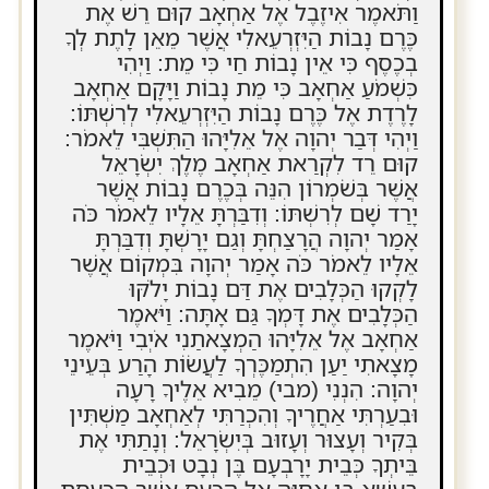
וַתֹּאמֶר אִיזֶבֶל אֶל אַחְאָב קוּם רֵשׁ אֶת
כֶּרֶם נָבוֹת הַיִּזְרְעֵאלִי אֲשֶׁר מֵאֵן לָתֶת לְךָ
בְכֶסֶף כִּי אֵין נָבוֹת חַי כִּי מֵת: וַיְהִי
כִּשְׁמֹעַ אַחְאָב כִּי מֵת נָבוֹת וַיָּקָם אַחְאָב
לָרֶדֶת אֶל כֶּרֶם נָבוֹת הַיִּזְרְעֵאלִי לְרִשְׁתּוֹ:
וַיְהִי דְּבַר יְהוָה אֶל אֵלִיָּהוּ הַתִּשְׁבִּי לֵאמֹר:
קוּם רֵד לִקְרַאת אַחְאָב מֶלֶךְ יִשְׂרָאֵל
אֲשֶׁר בְּשֹׁמְרוֹן הִנֵּה בְּכֶרֶם נָבוֹת אֲשֶׁר
יָרַד שָׁם לְרִשְׁתּוֹ: וְדִבַּרְתָּ אֵלָיו לֵאמֹר כֹּה
אָמַר יְהוָה הֲרָצַחְתָּ וְגַם יָרָשְׁתָּ וְדִבַּרְתָּ
אֵלָיו לֵאמֹר כֹּה אָמַר יְהוָה בִּמְקוֹם אֲשֶׁר
לָקְקוּ הַכְּלָבִים אֶת דַּם נָבוֹת יָלֹקּוּ
הַכְּלָבִים אֶת דָּמְךָ גַּם אָתָּה: וַיֹּאמֶר
אַחְאָב אֶל אֵלִיָּהוּ הַמְצָאתַנִי אֹיְבִי וַיֹּאמֶר
מָצָאתִי יַעַן הִתְמַכֶּרְךָ לַעֲשׂוֹת הָרַע בְּעֵינֵי
יְהוָה: הִנְנִי (מבי) מֵבִיא אֵלֶיךָ רָעָה
וּבִעַרְתִּי אַחֲרֶיךָ וְהִכְרַתִּי לְאַחְאָב מַשְׁתִּין
בְּקִיר וְעָצוּר וְעָזוּב בְּיִשְׂרָאֵל: וְנָתַתִּי אֶת
בֵּיתְךָ כְּבֵית יָרָבְעָם בֶּן נְבָט וּכְבֵית