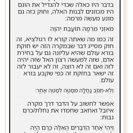
בדבר היו כאלה שכדי להגדיל את הונם
היו מכוונים לבנות האלה, וחוק כזה גם
מונע מעשה מרמה:
מֹאזְנֵי מִרְמָה תּוֹעֲבַת יְהוָה
זה כמו מה שאתה קורא לו רגולציא, זה
חוק מסייג דבר שבמקרה הזה יש חוקת
בורא עולם שהיא עליונה גם על בחירת
אדם, שזה למעשה רצון האל שזה יהיה
לזה ואם זה לא רוצה, זה לא יעבור לזה
זה ישאר בחזקת זה כפי שקבע בורא
עולם.
וְלֹֽא-תִסֹּ֧ב נַֽחֲלָ֛ה מִמַּטֶּ֖ה לְמַטֵּ֣ה אַחֵ֑ר:
אפשר לחשוב על הדבר דרך מקרה
איזבל ואחאב שחמדו את נחלת/כרם
נבות:
וַיְהִי אַחַר הַדְּבָרִים הָאֵלֶּה כֶּרֶם הָיָה