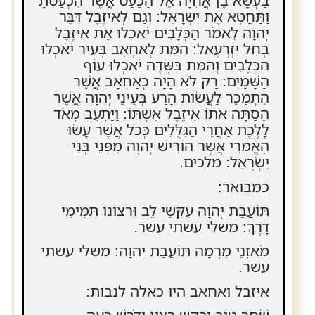
בַּעְשָׁא בֶן אֲחִיָּה אֶל הַכַּעַס אֲשֶׁר הִכְעַסְתָּ
וַתַּחֲטִא אֶת יִשְׂרָאֵל: וְגַם לְאִיזֶבֶל דִּבֶּר
יְהוָה לֵאמֹר הַכְּלָבִים יֹאכְלוּ אֶת אִיזֶבֶל
בְּחֵל יִזְרְעֶאל: הַמֵּת לְאַחְאָב בָּעִיר יֹאכְלוּ
הַכְּלָבִים וְהַמֵּת בַּשָּׂדֶה יֹאכְלוּ עוֹף
הַשָּׁמָיִם: רַק לֹא הָיָה כְאַחְאָב אֲשֶׁר
הִתְמַכֵּר לַעֲשׂוֹת הָרַע בְּעֵינֵי יְהוָה אֲשֶׁר
הֵסַתָּה אֹתוֹ אִיזֶבֶל אִשְׁתּוֹ: וַיַּתְעֵב מְאֹד
לָלֶכֶת אַחֲרֵי הַגִּלֻּלִים כְּכֹל אֲשֶׁר עָשׂוּ
הָאֱמֹרִי אֲשֶׁר הוֹרִישׁ יְהוָה מִפְּנֵי בְּנֵי
יִשְׂרָאֵל: מלכים.
כמבואר:
תּוֹעֲבַת יְהוָה עִקְּשֵׁי לֵב וּרְצוֹנוֹ תְּמִימֵי
דָרֶךְ: משלי עשתי עשר.
מֹאזְנֵי מִרְמָה תּוֹעֲבַת יְהוָה: משלי עשתי
עשר.
איזבל ואחאב היו כאלה לנבות:
שֹׁחֵר טוֹב יְבַקֵּשׁ רָצוֹן וְדֹרֵשׁ רָעָה