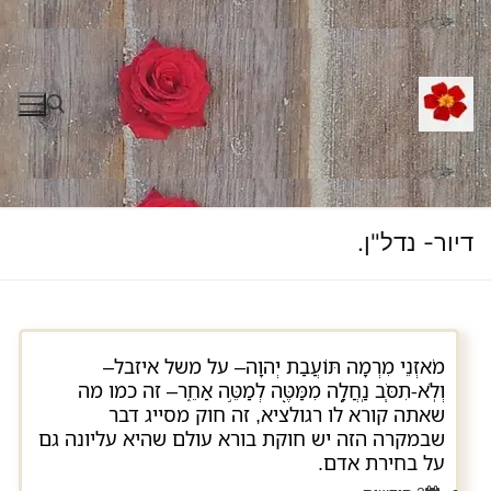
לג
תוכן
חפש:
דיור- נדל"ן.
מֹאזְנֵי מִרְמָה תּוֹעֲבַת יְהוָה– על משל איזבל–
וְלֹֽא-תִסֹּ֧ב נַֽחֲלָ֛ה מִמַּטֶּ֖ה לְמַטֵּ֣ה אַחֵ֑ר– זה כמו מה
שאתה קורא לו רגולציא, זה חוק מסייג דבר
שבמקרה הזה יש חוקת בורא עולם שהיא עליונה גם
על בחירת אדם.