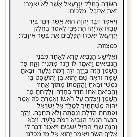
הַשָּׂדֶה בְּחֵלֶק יִזְרְעֶאל אֲשֶׁר לֹא יֹאמְרוּ
זֹאת אִיזָבֶל: מלכים.
וַיֹּאמֶר דְּבַר יְהוָה הוּא אֲשֶׁר דִּבֶּר בְּיַד
עַבְדּוֹ אֵלִיָּהוּ הַתִּשְׁבִּי לֵאמֹר בְּחֵלֶק
יִזְרְעֶאל יֹאכְלוּ הַכְּלָבִים אֶת בְּשַׂר אִיזָבֶל:
כמצווה:
וֶאֱלִישָׁע הַנָּבִיא קָרָא לְאַחַד מִבְּנֵי
הַנְּבִיאִים וַיֹּאמֶר לוֹ חֲגֹר מָתְנֶיךָ וְקַח פַּךְ
הַשֶּׁמֶן הַזֶּה בְּיָדֶךָ וְלֵךְ רָמֹת גִּלְעָד: וּבָאתָ
שָׁמָּה וּרְאֵה שָׁם יֵהוּא בֶן יְהוֹשָׁפָט בֶּן
נִמְשִׁי וּבָאתָ וַהֲקֵמֹתוֹ מִתּוֹך אֶחָיו
וְהֵבֵיאתָ אֹתוֹ חֶדֶר בְּחָדֶר: וְלָקַחְתָּ פַךְ
הַשֶּׁמֶן וְיָצַקְתָּ עַל רֹאשׁוֹ וְאָמַרְתָּ כֹּה אָמַר
יְהוָה מְשַׁחְתִּיךָ לְמֶלֶךְ אֶל יִשְׂרָאֵל
וּפָתַחְתָּ הַדֶּלֶת וְנַסְתָּה וְלֹא תְחַכֶּה: וַיֵּלֶךְ
הַנַּעַר הַנַּעַר הַנָּבִיא רָמֹת גִּלְעָד: וַיָּבֹא
וְהִנֵּה שָׂרֵי הַחַיִל יֹשְׁבִים וַיֹּאמֶר דָּבָר לִי
אֵלֶיךָ הַשָּׂר וַיֹּאמֶר יֵהוּא אֶל מִי מִכֻּלָּנוּ