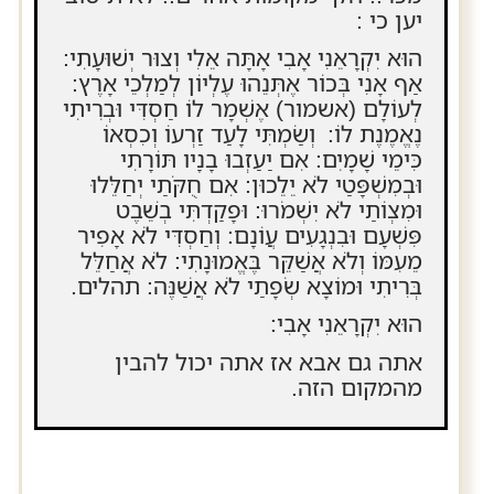
יען כי :
הוּא יִקְרָאֵנִי אָבִי אָתָּה אֵלִי וְצוּר יְשׁוּעָתִי:
אַף אָנִי בְּכוֹר אֶתְּנֵהוּ עֶלְיוֹן לְמַלְכֵי אָרֶץ:
לְעוֹלָם (אשמור) אֶשְׁמָר לוֹ חַסְדִּי וּבְרִיתִי
נֶאֱמֶנֶת לוֹ: וְשַׂמְתִּי לָעַד זַרְעוֹ וְכִסְאוֹ
כִּימֵי שָׁמָיִם: אִם יַעַזְבוּ בָנָיו תּוֹרָתִי
וּבְמִשְׁפָּטַי לֹא יֵלֵכוּן: אִם חֻקֹּתַי יְחַלֵּלוּ
וּמִצְוֹתַי לֹא יִשְׁמֹרוּ: וּפָקַדְתִּי בְשֵׁבֶט
פִּשְׁעָם וּבִנְגָעִים עֲוֹנָם: וְחַסְדִּי לֹא אָפִיר
מֵעִמּוֹ וְלֹא אֲשַׁקֵּר בֶּאֱמוּנָתִי: לֹא אֲחַלֵּל
בְּרִיתִי וּמוֹצָא שְׂפָתַי לֹא אֲשַׁנֶּה: תהלים.
הוּא יִקְרָאֵנִי אָבִי:
אתה גם אבא אז אתה יכול להבין
מהמקום הזה.