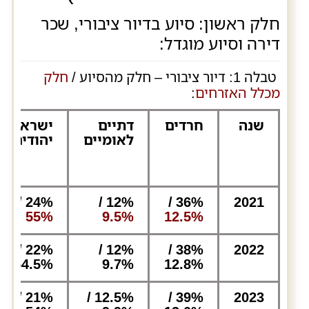
חלק ראשון: סיוע בדיור ציבורי, שכר
דירה וסיוע מוגדל:
טבלה 1: דיור ציבורי – חלק מהסיוע /
חלק
מכלל האזרחים
:
שנה
חרדים
דתיים
ישראלים–
לאומיים
יהודים
24% /
12% /
36% /
2021
55%
9.5%
12.5%
22% /
12% /
38% /
2022
54.5%
9.7%
12.8%
21% /
12.5% /
39% /
2023