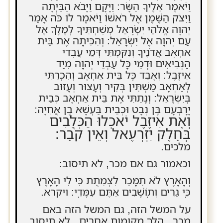
וַיֹּאמֶר אֵלֶיךָ הַשָּׂר: וַיָּקָם וַיָּבֹא הַבַּיְתָה
וַיִּצֹק הַשֶּׁמֶן אֶל רֹאשׁוֹ וַיֹּאמֶר לוֹ כֹּה אָמַר
יְהוָה אֱלֹהֵי יִשְׂרָאֵל מְשַׁחְתִּיךָ לְמֶלֶךְ אֶל
עַם יְהוָה אֶל יִשְׂרָאֵל: וְהִכִּיתָה אֶת בֵּית
אַחְאָב אֲדֹנֶיךָ וְנִקַּמְתִּי דְּמֵי עֲבָדַי
הַנְּבִיאִים וּדְמֵי כָּל עַבְדֵי יְהוָה מִיַּד
אִיזָבֶל: וְאָבַד כָּל בֵּית אַחְאָב וְהִכְרַתִּי
לְאַחְאָב מַשְׁתִּין בְּקִיר וְעָצוּר וְעָזוּב
בְּיִשְׂרָאֵל: וְנָתַתִּי אֶת בֵּית אַחְאָב כְּבֵית
יָרָבְעָם בֶּן נְבָט וּכְבֵית בַּעְשָׁא בֶן אֲחִיָּה:
וְאֶת אִיזֶבֶל יֹאכְלוּ הַכְּלָבִים
בְּחֵלֶק יִזְרְעֶאל וְאֵין קֹבֵר:
מלכים.
וכאמור גם אם מכר, לא תיסוב:
וְהָאָרֶץ לֹא תִמָּכֵר לִצְמִתֻת כִּי לִי הָאָרֶץ
כִּֽי גֵרִים וְתֽוֹשָׁבִים אַתֶּם עִמָּדִֽי: ויקרא.
על המשל הזה, גם המשל הזה באם
מכר.. הלך מקומות אחרים.. לא תיסוב