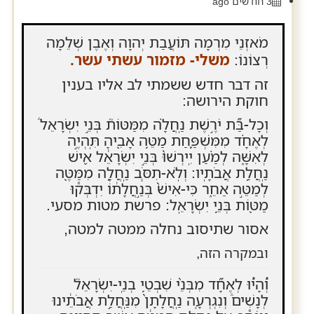
3 חודשים ago
מֹאזְנֵי מִרְמָה תּוֹעֲבַת יְהוָה וְאֶבֶן שְׁלֵמָה
רְצוֹנוֹ:
משלי- מזמור עשתי עשר.
זה דבר חדש ששמתי לב אליו בענין
חוקת הירושה:
וְכָל-בַּ֞ת יֹרֶ֣שֶׁת נַֽחֲלָ֗ה מִמַּטּוֹת֘ בְּנֵ֣י יִשְׂרָאֵל֒
לְאֶחָ֗ד מִמִּשְׁפַּ֛חַת מַטֵּ֥ה אָבִ֖יהָ תִּֽהְיֶ֣ה
לְאִשָּׁ֑ה לְמַ֗עַן יִֽירְשׁוּ֙ בְּנֵ֣י יִשְׂרָאֵ֔ל אִ֖ישׁ
נַֽחֲלַ֥ת אֲבֹתָֽיו: וְלֹֽא-תִסֹּ֧ב נַֽחֲלָ֛ה מִמַּטֶּ֖ה
לְמַטֵּ֣ה אַחֵ֑ר כִּי-אִישׁ֙ בְּנַ֣חֲלָת֔וֹ יִדְבְּק֕וּ
מַטּ֖וֹת בְּנֵ֥י יִשְׂרָאֵֽל: פרשת מטות מסעי.
אסור שתיסוב נחלה ממטה למטה,
ובמקרה הזה,
וְ֠הָי֠וּ לְאֶחָ֞ד מִבְּנֵ֨י שִׁבְטֵ֥י בְנֵֽי-יִשְׂרָאֵל֘
לְנָשִׁים֒ וְנִגְרְעָ֤ה נַֽחֲלָתָן֙ מִנַּֽחֲלַ֣ת אֲבֹתֵ֔ינוּ