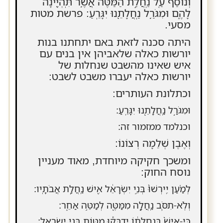
וְנוֹסַ֕ף עַ֚ל נַֽחֲלַ֣ת הַמַּטֶּ֔ה אֲשֶׁ֥ר תִּֽהְיֶ֖ינָה
לָהֶ֑ם וּמִגֹּרַ֥ל נַֽחֲלָתֵ֖נוּ יִגָּרֵֽעַ: פרשת מטות
מסעי.
היתה סכנה לזאת באם יתחתנו בנות
יורשות כאלה שלאביהן אין בנים עם
איש שאינו מהשבט שנחלות של
יורשות כאלה יעברו משבט לשבט:
וכתלונת העותרים:
וּמִגֹּרַ֥ל נַֽחֲלָתֵ֖נוּ יִגָּרֵֽעַ:
וכנלמד ממזמור זה:
וְאֶבֶן שְׁלֵמָה רְצוֹנוֹ:
ומשכך חקיקה מיוחדת, מאוד מעניין
נוסח החוק:
לְמַ֗עַן יִֽירְשׁוּ֙ בְּנֵ֣י יִשְׂרָאֵ֔ל אִ֖ישׁ נַֽחֲלַ֥ת אֲבֹתָֽיו:
וְלֹֽא-תִסֹּ֧ב נַֽחֲלָ֛ה מִמַּטֶּ֖ה לְמַטֵּ֣ה אַחֵ֑ר:
כִּי-אִישׁ֙ בְּנַ֣חֲלָת֔וֹ יִדְבְּק֕וּ מַטּ֖וֹת בְּנֵ֥י יִשְׂרָאֵֽל: