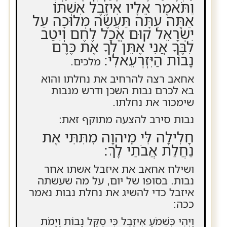
וַתֹּאמֶר אֵלָיו אִיזֶבֶל אִשְׁתּוֹ
אַתָּה עַתָּה תַּעֲשֶׂה מְלוּכָה עַל
יִשְׂרָאֵל קוּם אֱכָל לֶחֶם וְיִטַב
לִבֶּךָ אֲנִי אֶתֵּן לְךָ אֶת כֶּרֶם
נָבוֹת הַיִּזְרְעֵאלִי:
מלכים.
אחאב רצה להרחיב את נחלתו והוא
בא לכרם נבות השכן ודרש מנבות
שימכור את נחלתו.
נבות סירב להצעה מתוקף זאת:
חָלִילָה לִּי מֵיהוָה מִתִּתִּי אֶת
נַחֲלַת אֲבֹתַי לָךְ:
ושילח אחאב את איזבל אשתו אחר
נבות. בסופו של יום, על מה שעשתה
איזבל כדי להשיג את נחלת נבות נאמר
ככה:
וַיְהִי כִּשְׁמֹעַ אִיזֶבֶל כִּי סֻקַּל נָבוֹת וַיָּמֹת