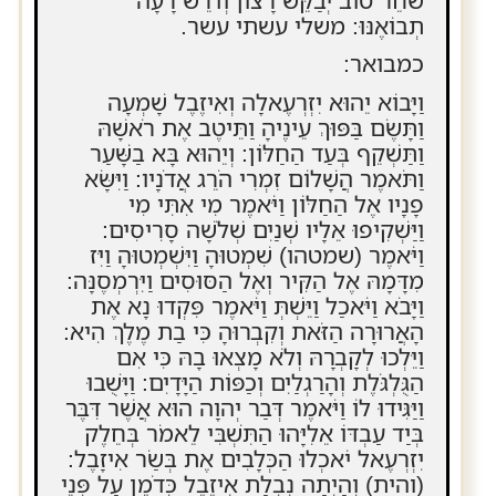
תְבוֹאֶנּוּ: משלי עשתי עשר.
כמבואר:
וַיָּבוֹא יֵהוּא יִזְרְעֶאלָה וְאִיזֶבֶל שָׁמְעָה
וַתָּשֶׂם בַּפּוּךְ עֵינֶיהָ וַתֵּיטֶב אֶת רֹאשָׁהּ
וַתַּשְׁקֵף בְּעַד הַחַלּוֹן: וְיֵהוּא בָּא בַשָּׁעַר
וַתֹּאמֶר הֲשָׁלוֹם זִמְרִי הֹרֵג אֲדֹנָיו: וַיִּשָּׂא
פָנָיו אֶל הַחַלּוֹן וַיֹּאמֶר מִי אִתִּי מִי
וַיַּשְׁקִיפוּ אֵלָיו שְׁנַיִם שְׁלֹשָׁה סָרִיסִים:
וַיֹּאמֶר (שמטהו) שִׁמְטוּהָ וַיִּשְׁמְטוּהָ וַיִּז
מִדָּמָהּ אֶל הַקִּיר וְאֶל הַסּוּסִים וַיִּרְמְסֶנָּה:
וַיָּבֹא וַיֹּאכַל וַיֵּשְׁתְּ וַיֹּאמֶר פִּקְדוּ נָא אֶת
הָאֲרוּרָה הַזֹּאת וְקִבְרוּהָ כִּי בַת מֶלֶךְ הִיא:
וַיֵּלְכוּ לְקָבְרָהּ וְלֹא מָצְאוּ בָהּ כִּי אִם
הַגֻּלְגֹּלֶת וְהָרַגְלַיִם וְכַפּוֹת הַיָּדָיִם: וַיָּשֻׁבוּ
וַיַּגִּידוּ לוֹ וַיֹּאמֶר דְּבַר יְהוָה הוּא אֲשֶׁר דִּבֶּר
בְּיַד עַבְדּוֹ אֵלִיָּהוּ הַתִּשְׁבִּי לֵאמֹר בְּחֵלֶק
יִזְרְעֶאל יֹאכְלוּ הַכְּלָבִים אֶת בְּשַׂר אִיזָבֶל:
(והית) וְהָיְתָה נִבְלַת אִיזֶבֶל כְּדֹמֶן עַל פְּנֵי