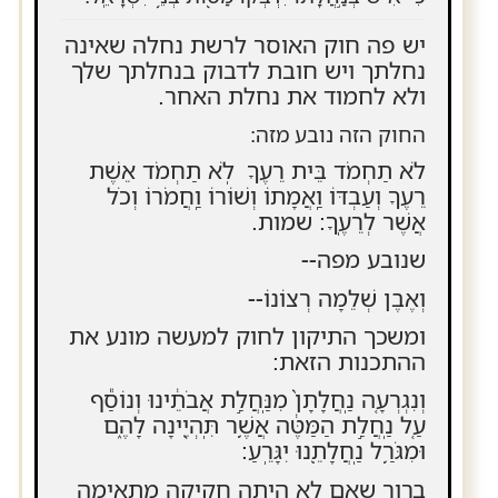
יש פה חוק האוסר לרשת נחלה שאינה
נחלתך ויש חובת לדבוק בנחלתך שלך
ולא לחמוד את נחלת האחר.
החוק הזה נובע מזה:
לֹא תַחְמֹד בֵּית רֵעֶךָ לֹֽא תַחְמֹד אֵשֶׁת
רֵעֶךָ וְעַבְדּוֹ וַֽאֲמָתוֹ וְשׁוֹרוֹ וַֽחֲמֹרוֹ וְכֹל
אֲשֶׁר לְרֵעֶֽךָ: שמות.
שנובע מפה--
וְאֶבֶן שְׁלֵמָה רְצוֹנוֹ--
ומשכך התיקון לחוק למעשה מונע את
ההתכנות הזאת:
וְנִגְרְעָ֤ה נַֽחֲלָתָן֙ מִנַּֽחֲלַ֣ת אֲבֹתֵ֔ינוּ וְנוֹסַ֕ף
עַ֚ל נַֽחֲלַ֣ת הַמַּטֶּ֔ה אֲשֶׁ֥ר תִּֽהְיֶ֖ינָה לָהֶ֑ם
וּמִגֹּרַ֥ל נַֽחֲלָתֵ֖נוּ יִגָּרֵֽעַ:
ברור שאם לא היתה חקיקה מתאימה