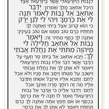
לְנָבוֹת הַיִּזְרְעֵאלִי אֲשֶׁר בְּיִזְרְעֶאל אֵצֶל
יְדַבֵּר
הֵיכַל אַחְאָב מֶלֶךְ שֹׁמְרוֹן:
אַחְאָב אֶל נָבוֹת לֵאמֹר תְּנָה
לִּי אֶת כַּרְמְךָ וִיהִי לִי לְגַן יָרָק
כִּי הוּא קָרוֹב אֵצֶל בֵּיתִי וְאֶתְּנָה לְךָ
תַּחְתָּיו כֶּרֶם טוֹב מִמֶּנּוּ אִם טוֹב בְּעֵינֶיךָ
וַיֹּאמֶר
אֶתְּנָה לְךָ כֶסֶף מְחִיר זֶה:
נָבוֹת אֶל אַחְאָב חָלִילָה לִּי
מֵיהוָה מִתִּתִּי אֶת נַחֲלַת אֲבֹתַי
לָךְ:
וַיָּבֹא אַחְאָב אֶל בֵּיתוֹ סַר וְזָעֵף עַל
הַדָּבָר אֲשֶׁר דִּבֶּר אֵלָיו נָבוֹת הַיִּזְרְעֵאלִי
וַיֹּאמֶר לֹא אֶתֵּן לְךָ אֶת נַחֲלַת אֲבוֹתָי
וַיִּשְׁכַּב עַל מִטָּתוֹ וַיַּסֵּב אֶת פָּנָיו וְלֹא אָכַל
לָחֶם: וַתָּבֹא אֵלָיו אִיזֶבֶל אִשְׁתּוֹ וַתְּדַבֵּר
אֵלָיו מַה זֶּה רוּחֲךָ סָרָה וְאֵינְךָ אֹכֵל
לָחֶם: וַיְדַבֵּר אֵלֶיהָ כִּי אֲדַבֵּר אֶל נָבוֹת
הַיִּזְרְעֵאלִי וָאֹמַר לוֹ תְּנָה לִּי אֶת כַּרְמְךָ
בְּכֶסֶף אוֹ אִם חָפֵץ אַתָּה אֶתְּנָה לְךָ כֶרֶם
תַּחְתָּיו וַיֹּאמֶר לֹא אֶתֵּן לְךָ אֶת כַּרְמִי: