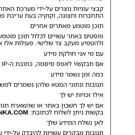
קבצי עוגיות נוצרים על‑ידי מערכת האתר 
התחברות ותצוגה, וקוקיה בעת עריכת פו
תוכן מוטמע מאתרים אחרים
פוסטים באתר עשויים לכלול תוכן מוטמע
ולהטמיע מעקב צד שלישי. פעולות אלו אי
עם מי אני חולקת מידע
אם תבקש/י לאפס סיסמה, כתובת ה‑IP שלך תיכלל במייל האיפוס. זהו תהליך אוטומטי של וורדפרס.
כמה זמן נשמר מידע
תגובות ונתוני המטא שלהן נשמרים למש
אילו זכויות יש לך
אם יש לך חשבון באתר או שהשארת תגובו
בקשות ניתן לשלוח לכתובת:
NKA.COM
לאן נשלח המידע שלך
תגובות מבקרים עשויות להיבדק על‑ידי ש