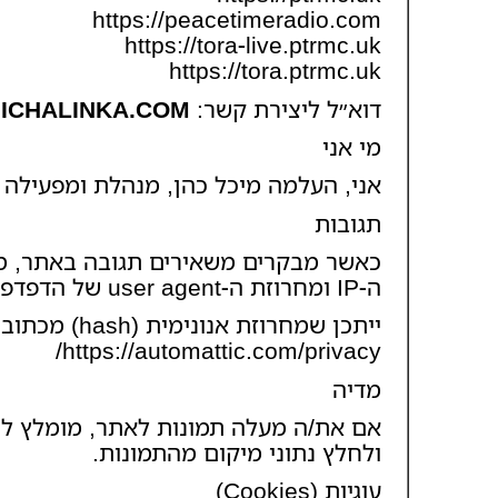
https://peacetimeradio.com
https://tora-live.ptrmc.uk
https://tora.ptrmc.uk
דוא״ל ליצירת קשר:
ICHALINKA.COM
מי אני
אני, העלמה מיכל כהן, מנהלת ומפעילה
תגובות
כאשר מבקרים משאירים תגובה באתר, מע
ה‑IP ומחרוזת ה‑user agent של הדפדפן לצורך זיהוי תגובות זבל. אני עצמי אינני אוספת מידע זה באופן יזום.
ייתכן שמחרוזת אנונימית (hash) מכתובת האימייל שלך תישלח לשירות Gravatar. מדיניות הפרטיות של Gravatar:
https://automattic.com/privacy/
מדיה
ולחלץ נתוני מיקום מהתמונות.
עוגיות (Cookies)