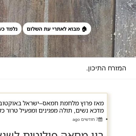
לג
תוכן
🏠 מבוא לאתרי עת השלום
נלמד כע
המזרח התיכון.
מדכא נשים, תולה מפגינים ומפעיל טרור כ
7 חודשים ago
בין מחאה פוליטית לשנ