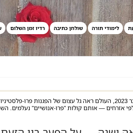
ת
לימודי תורה
שולחן כתיבה
רדיו זמן השלום
ש
מאז פרוץ מלחמת חמאס–ישראל באוקטובר 2023, העולם ראה גל עצום של 
לפי אזרחים — אותם קולות "פרו‑אנושיים" נעלמים. הש
אה ישנה — על הפער בין הזעם 