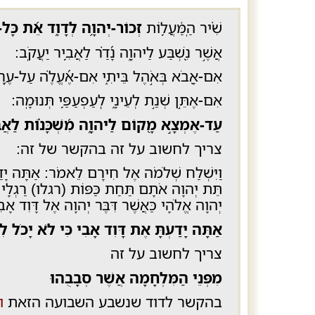
שִׁ֗יר הַֽמַּ֫עֲל֥וֹת
זְכוֹר-יְהוָ֥ה לְדָוִ֑ד אֵ֝ת כָּל-ע
אֲשֶׁ֣ר נִ֭שְׁבַּע לַיהוָ֑ה נָ֝דַ֗ר לַאֲבִ֥יר יַעֲקֹֽב:
אִם-אָ֭בֹא בְּאֹ֣הֶל בֵּיתִ֑י אִם-אֶ֝עֱלֶ֗ה עַל-עֶ֥רֶש
אִם-אֶתֵּ֣ן שְׁנַ֣ת לְעֵינָ֑י לְֽעַפְעַפַּ֥י תְּנוּמָֽה:
עַד-אֶמְצָ֣א מָ֭קוֹם לַיהוָ֑ה מִ֝שְׁכָּנ֗וֹת לַאֲבִ
צריך לחשוב על זה
בהקשר של זה:
וַיִּשְׁלַח שְׁלֹמֹה אֶל חִירָם לֵאמֹר: אַתָּה יָדַע
תֵּת יְהוָה אֹתָם תַּחַת כַּפּוֹת (רגלו) רַגְלָי: ו
יְהוָה אֱלֹהָי כַּאֲשֶׁר דִּבֶּר יְהוָה אֶל דָּוִד אָב
אַתָּה יָדַעְתָּ אֶת דָּוִד אָבִי כִּי לֹא יָכֹל ל
צריך לחשוב על זה
מִפְּנֵי הַמִּלְחָמָה אֲשֶׁר סְבָבֻהוּ
בהקשר לדוד שנשבע השבועה הזאת
ו