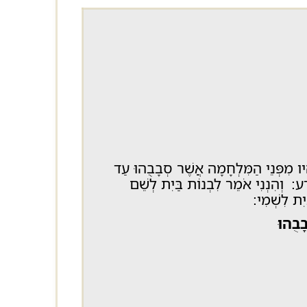
יו מִפְּנֵי הַמִּלְחָמָה אֲשֶׁר סְבָבֻהוּ עַד
ע: וְהִנְנִי אֹמֵר לִבְנוֹת בַּיִת לְשֵׁם
יִת לִשְׁמִי:
ָבֻהוּ