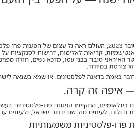
מאז פרוץ מלחמת חמאס–ישראל באוקטובר 2023, העולם ראה גל עצום ש
אנטישמיות, קריאות לאלימות, דרישות לסנקציות על י
האיראני טובח בבני עמו, מדכא נשים, תולה מפגינ
זו צורמת במיוחד.
ר באמת בדאגה לפלסטינים, או שמא בשנאה לישראל 
 איפה זה קרה.
אות בינלאומיים, התקיימו הפגנות פרו‑פלסטיניות בע
 גדולות, לעיתים מול שגרירויות ישראל, ולעיתים עם
ת פרו‑פלסטיניות משמעותיות