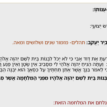
ֻנּוֹתֽוֹ:
ׂ יְצוּעָֽי:
֥יר יַעֲקֹֽב:
תהלים- מזמור שנים ושלושים ומאה.
ְתָּ אֶת דָּוִד אָבִי כִּי לֹא יָכֹל לִבְנוֹת בַּיִת לְשֵׁם יְהוָה אֱלֹהָ
ְעַתָּה הֵנִיחַ יְהוָה אֱלֹהַי לִי מִסָּבִיב אֵין שָׂטָן וְאֵין פֶּגַע רָ
ִי לֵאמֹר בִּנְךָ אֲשֶׁר אֶתֵּן תַּחְתֶּיךָ עַל כִּסְאֶךָ הוּא יִבְנֶה הַבַּ
ִבְנוֹת בַּיִת לְשֵׁם יְהוָה אֱלֹהָיו מִפְּנֵי הַמִּלְחָמָה אֲשֶׁר סְב
נלחם את המלחמה הזאת: