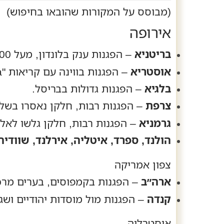
(מבוסס על המקורות שהובאו בחיפוש)
אירופה
בריטניא
– הפגנות ענק בלונדון, מעל 100,000 משתתפים; קריאות "Gaza, stop the massacre" ו"From the river to the sea".
אוסטריא
– הפגנות בווינה עם קריאות "From the river to the sea".
בלגיא
– הפגנות גדולות בבריסל.
צרפת
– הפגנות רבות, חלקן נאסרו בשל
גרמניא
– הפגנות רבות, חלקן גלשו לאלימ
הולנד, ספרד, איטליה, אירלנד, שוודיה,
צפון אמריקה
ארה״ב
– הפגנות בקמפוסים, בערים מרכז
קנדה
– הפגנות מול מוסדות יהודיים ושגר
אוסטרליה