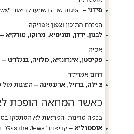
סידני
– הפגנה שבה נשמעו קריאות "Gas the Jews" לפי הדיווח של CTG.
המזרח התיכון וצפון אפריקה
לבנון, ירדן, תוניסיא, מרוקו, טורקיא
– 
אסיה
פקיסטן, אינדונזיא, מלזיה, בנגלדש
– ה
דרום אמריקה
צ'ילה, ברזיל, ארגנטינה
– הפגנות מול מו
כאשר המחאה הופכת לא
בכמה מדינות, המחאות לא הסתפקו בסיס
אוסטרליא
– קריאות "Gas the Jews" בסידני.