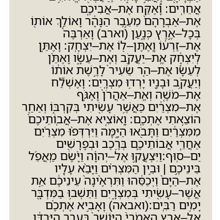
אֲחֵרִֽים
:
וָ֠אֶקַּח אֶת
–
אֲבִיכֶ֤ם
אֶת
–
אַבְרָהָם֙ מֵעֵ֣בֶר הַנָּהָ֔ר וָאוֹלֵ֥ךְ אוֹת֖וֹ
בְּכָל
–
אֶ֣רֶץ כְּנָ֑עַן
(
וארב
)
וָאַרְבֶּה֙
אֶת
–
זַרְע֔וֹ וָֽאֶתֶּן
–
ל֖וֹ אֶת
–
יִצְחָֽק
:
וָאֶתֵּ֣ן
לְיִצְחָ֔ק אֶֽת
–
יַעֲקֹ֖ב וְאֶת
–
עֵשָׂ֑ו וָאֶתֵּ֨ן
לְעֵשָׂ֜ו אֶת
–
הַ֤ר שֵׂעִיר֙ לָרֶ֣שֶׁת אוֹת֔וֹ
וְיַעֲקֹ֥ב וּבָנָ֖יו יָרְד֥וּ מִצְרָֽיִם
:
וָאֶשְׁלַ֞ח
אֶת
–
מֹשֶׁ֤ה וְאֶֽת
–
אַהֲרֹן֙ וָאֶגֹּ֣ף
אֶת
–
מִצְרַ֔יִם כַּאֲשֶׁ֥ר עָשִׂ֖יתִי בְּקִרְבּ֑וֹ וְאַחַ֖ר
הוֹצֵ֥אתִי אֶתְכֶֽם
:
וָֽאוֹצִ֤יא אֶת
–
אֲבֽוֹתֵיכֶם֙
מִמִּצְרַ֔יִם וַתָּבֹ֖אוּ הַיָּ֑מָּה וַיִּרְדְּפ֨וּ מִצְרַ֜יִם
אַחֲרֵ֧י אֲבוֹתֵיכֶ֛ם בְּרֶ֥כֶב וּבְפָרָשִׁ֖ים
יַם
–
סֽוּף
:
וַיִּצְעֲק֣וּ אֶל
–
יְהוָ֗ה וַיָּ֨שֶׂם מַֽאֲפֵ֜ל
בֵּינֵיכֶ֣ם
|
וּבֵ֣ין הַמִּצְרִ֗ים וַיָּבֵ֨א עָלָ֤יו
אֶת
–
הַיָּם֙ וַיְכַסֵּ֔הוּ וַתִּרְאֶ֙ינָה֙ עֵינֵיכֶ֔ם אֵ֥ת
אֲשֶׁר
–
עָשִׂ֖יתִי בְּמִצְרָ֑יִם וַתֵּשְׁב֥וּ בַמִּדְבָּ֖ר
יָמִ֥ים רַבִּֽים
:
(
ואבאה
)
וָאָבִ֣יא אֶתְכֶ֗ם
אֶל
–
אֶ֤רֶץ הָאֱמֹרִי֙ הַיּוֹשֵׁב֙ בְּעֵ֣בֶר הַיַּרְדֵּ֔ן