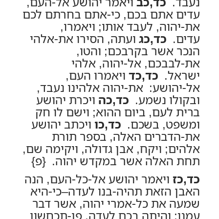
נעבד.
כד,כב
ויאמר יהושע אל-העם,
עדים אתם בכם, כי-אתם בחרתם לכם
את-יהוה, לעבד אותו; ויאמרו,
עדים.
כד,כג
ועתה, הסירו את-אלהי
הנכר אשר בקרבכם; והטו,
את-לבבכם, אל-יהוה, אלהי
ישראל.
כד,כד
ויאמרו העם,
אל-יהושע: את-יהוה אלהינו נעבד,
ובקולו נשמע.
כד,כה
ויכרת יהושע
ברית לעם, ביום ההוא; וישם לו חק
ומשפט, בשכם.
כד,כו
ויכתב יהושע
את-הדברים האלה, בספר תורת
אלהים; ויקח, אבן גדולה, ויקימה שם,
תחת האלה אשר במקדש יהוה. {פ}
כד,כז
ויאמר יהושע אל-כל-העם, הנה
האבן הזאת תהיה-בנו לעדה–כי-היא
שמעה את כל-אמרי יהוה, אשר דבר
עמנו; והיתה בכם לעדה, פן-תכחשון