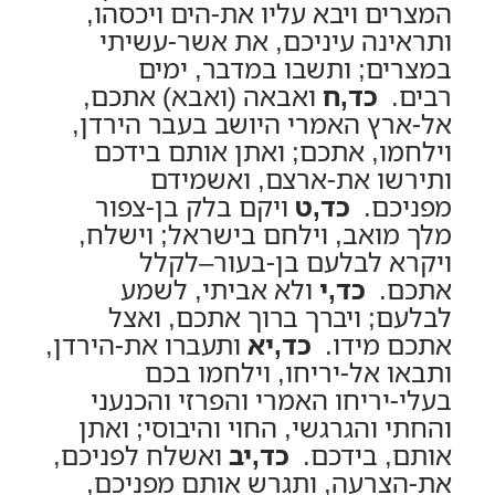
המצרים ויבא עליו את-הים ויכסהו,
ותראינה עיניכם, את אשר-עשיתי
במצרים; ותשבו במדבר, ימים
רבים.
כד,ח
ואבאה (ואבא) אתכם,
אל-ארץ האמרי היושב בעבר הירדן,
וילחמו, אתכם; ואתן אותם בידכם
ותירשו את-ארצם, ואשמידם
מפניכם.
כד,ט
ויקם בלק בן-צפור
מלך מואב, וילחם בישראל; וישלח,
ויקרא לבלעם בן-בעור–לקלל
אתכם.
כד,י
ולא אביתי, לשמע
לבלעם; ויברך ברוך אתכם, ואצל
אתכם מידו.
כד,יא
ותעברו את-הירדן,
ותבאו אל-יריחו, וילחמו בכם
בעלי-יריחו האמרי והפרזי והכנעני
והחתי והגרגשי, החוי והיבוסי; ואתן
אותם, בידכם.
כד,יב
ואשלח לפניכם,
את-הצרעה, ותגרש אותם מפניכם,