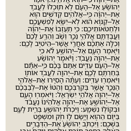
יְהוֹשֻׁ֜עַ אֶל
–
הָעָ֗ם לֹ֤א תֽוּכְלוּ֙ לַעֲבֹ֣ד
אֶת
–
יְהוָ֔ה כִּֽי
–
אֱלֹהִ֥ים קְדֹשִׁ֖ים ה֑וּא
אֵֽל
–
קַנּ֣וֹא ה֔וּא לֹֽא
–
יִשָּׂ֥א לְפִשְׁעֲכֶ֖ם
וּלְחַטֹּאותֵיכֶֽם
:
כִּ֤י תַֽעַזְבוּ֙ אֶת
–
יְהוָ֔ה
וַעֲבַדְתֶּ֖ם אֱלֹהֵ֣י נֵכָ֑ר וְשָׁ֨ב וְהֵרַ֤ע לָכֶם֙
וְכִלָּ֣ה אֶתְכֶ֔ם אַחֲרֵ֖י אֲשֶׁר
–
הֵיטִ֥יב לָכֶֽם
:
וַיֹּ֥אמֶר הָעָ֖ם אֶל
–
יְהוֹשֻׁ֑עַ לֹ֕א כִּ֥י
אֶת
–
יְהוָ֖ה נַעֲבֹֽד
:
וַיֹּ֨אמֶר יְהוֹשֻׁ֜עַ
אֶל
–
הָעָ֗ם עֵדִ֤ים אַתֶּם֙ בָּכֶ֔ם כִּֽי
–
אַתֶּ֞ם
בְּחַרְתֶּ֥ם לָכֶ֛ם אֶת
–
יְהוָ֖ה לַעֲבֹ֣ד אוֹת֑וֹ
וַיֹּאמְר֖וּ עֵדִֽים
:
וְעַתָּ֕ה הָסִ֛ירוּ אֶת
–
אֱלֹהֵ֥י
הַנֵּכָ֖ר אֲשֶׁ֣ר בְּקִרְבְּכֶ֑ם וְהַטּוּ֙ אֶת
–
לְבַבְכֶ֔ם
אֶל
–
יְהוָ֖ה אֱלֹהֵ֥י יִשְׂרָאֵֽל
:
וַיֹּאמְר֥וּ הָעָ֖ם
אֶל
–
יְהוֹשֻׁ֑עַ אֶת
–
יְהוָ֤ה אֱלֹהֵ֙ינוּ֙ נַעֲבֹ֔ד
וּבְקוֹל֖וֹ נִשְׁמָֽע
:
וַיִּכְרֹ֨ת יְהוֹשֻׁ֧עַ בְּרִ֛ית לָעָ֖ם
בַּיּ֣וֹם הַה֑וּא וַיָּ֥שֶׂם ל֛וֹ חֹ֥ק וּמִשְׁפָּ֖ט
בִּשְׁכֶֽם
:
וַיִּכְתֹּ֤ב יְהוֹשֻׁ֙עַ֙ אֶת
–
הַדְּבָרִ֣ים
הָאֵ֔לֶּה בְּסֵ֖פֶר תּוֹרַ֣ת אֱלֹהִ֑ים וַיִּקַּח֙ אֶ֣בֶן