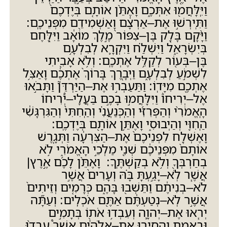
וַיִּֽלָּחֲמ֖וּ אִתְּכֶ֑ם וָאֶתֵּ֨ן אוֹתָ֤ם בְּיֶדְכֶם֙
וַתִּֽירְשׁ֣וּ אֶת
–
אַרְצָ֔ם וָאַשְׁמִידֵ֖ם מִפְּנֵיכֶֽם
:
וַיָּ֨קָם בָּלָ֤ק בֶּן
–
צִפּוֹר֙ מֶ֣לֶךְ מוֹאָ֔ב וַיִּלָּ֖חֶם
בְּיִשְׂרָאֵ֑ל וַיִּשְׁלַ֗ח וַיִּקְרָ֛א לְבִלְעָ֥ם
בֶּן
–
בְּע֖וֹר לְקַלֵּ֥ל אֶתְכֶֽם
:
וְלֹ֥א אָבִ֖יתִי
לִשְׁמֹ֣עַ לְבִלְעָ֑ם וַיְבָ֤רֶךְ בָּרוֹךְ֙ אֶתְכֶ֔ם וָאַצִּ֥ל
אֶתְכֶ֖ם מִיָּדֽוֹ
:
וַתַּעַבְר֣וּ אֶת
–
הַיַּרְדֵּן֮ וַתָּבֹ֣אוּ
אֶל
–
יְרִיחוֹ֒ וַיִּלָּחֲמ֣וּ בָכֶ֣ם בַּעֲלֵֽי
–
יְ֠רִיחוֹ
הָֽאֱמֹרִ֨י וְהַפְּרִזִּ֜י וְהַֽכְּנַעֲנִ֗י וְהַֽחִתִּי֙ וְהַגִּרְגָּשִׁ֔י
הַֽחִוִּ֖י וְהַיְבוּסִ֑י וָאֶתֵּ֥ן אוֹתָ֖ם בְּיֶדְכֶֽם
:
וָאֶשְׁלַ֤ח לִפְנֵיכֶם֙ אֶת
–
הַצִּרְעָ֔ה וַתְּגָ֤רֶשׁ
אוֹתָם֙ מִפְּנֵיכֶ֔ם שְׁנֵ֖י מַלְכֵ֣י הָאֱמֹרִ֑י לֹ֥א
בְחַרְבְּךָ֖ וְלֹ֥א בְקַשְׁתֶּֽךָ
:
וָאֶתֵּ֨ן לָכֶ֜ם אֶ֣רֶץ
|
אֲשֶׁ֧ר לֹֽא
–
יָגַ֣עְתָּ בָּ֗הּ וְעָרִים֙ אֲשֶׁ֣ר
לֹא
–
בְנִיתֶ֔ם וַתֵּשְׁב֖וּ בָּהֶ֑ם כְּרָמִ֤ים וְזֵיתִים֙
אֲשֶׁ֣ר לֹֽא
–
נְטַעְתֶּ֔ם אַתֶּ֖ם אֹכְלִֽים
:
וְעַתָּ֞ה
יְר֧אוּ אֶת
–
יְהוָ֛ה וְעִבְד֥וּ אֹת֖וֹ בְּתָמִ֣ים
וּבֶֽאֱמֶ֑ת וְהָסִ֣ירוּ אֶת
–
אֱלֹהִ֗ים אֲשֶׁר֩ עָבְד֨וּ