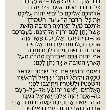
דָּבָ֥ר אֶחָֽד
:
וְהָיָ֗ה כַּאֲשֶׁר
–
בָּ֤א עֲלֵיכֶם֙
כָּל
–
הַדָּבָ֣ר הַטּ֔וֹב אֲשֶׁ֥ר דִּבֶּ֛ר יְהוָ֥ה
אֱלֹהֵיכֶ֖ם אֲלֵיכֶ֑ם כֵּן֩ יָבִ֨יא יְהוָ֜ה עֲלֵיכֶ֗ם
אֵ֚ת כָּל
–
הַדָּבָ֣ר הָרָ֔ע עַד
–
הַשְׁמִיד֣וֹ
אוֹתְכֶ֗ם מֵ֠עַל הָאֲדָמָ֤ה הַטּוֹבָה֙ הַזֹּ֔את
אֲשֶׁר֙ נָתַ֣ן לָכֶ֔ם יְהוָ֖ה אֱלֹהֵיכֶֽם
:
בְּ֠עָבְרְכֶם
אֶת
–
בְּרִ֨ית יְהוָ֥ה אֱלֹהֵיכֶם֮ אֲשֶׁ֣ר צִוָּ֣ה
אֶתְכֶם֒ וַהֲלַכְתֶּ֗ם וַעֲבַדְתֶּם֙ אֱלֹהִ֣ים
אֲחֵרִ֔ים וְהִשְׁתַּחֲוִיתֶ֖ם לָהֶ֑ם וְחָרָ֤ה
אַף
–
יְהוָה֙ בָּכֶ֔ם וַאֲבַדְתֶּ֣ם מְהֵרָ֔ה מֵעַל֙
הָאָ֣רֶץ הַטּוֹבָ֔ה אֲשֶׁ֖ר נָתַ֥ן לָכֶֽם
:
וַיֶּאֶסֹ֧ף יְהוֹשֻׁ֛עַ אֶת
–
כָּל
–
שִׁבְטֵ֥י יִשְׂרָאֵ֖ל
שְׁכֶ֑מָה וַיִּקְרָא֩ לְזִקְנֵ֨י יִשְׂרָאֵ֜ל וּלְרָאשָׁ֗יו
וּלְשֹֽׁפְטָיו֙ וּלְשֹׁ֣טְרָ֔יו וַיִּֽתְיַצְּב֖וּ לִפְנֵ֥י
הָאֱלֹהִֽים
:
וַיֹּ֨אמֶר יְהוֹשֻׁ֜עַ אֶל
–
כָּל
–
הָעָ֗ם
כֹּֽה
–
אָמַ֣ר יְהוָה֮ אֱלֹהֵ֣י יִשְׂרָאֵל֒ בְּעֵ֣בֶר
הַנָּהָ֗ר יָשְׁב֤וּ אֲבֽוֹתֵיכֶם֙ מֵֽעוֹלָ֔ם תֶּ֛רַח אֲבִ֥י
אַבְרָהָ֖ם וַאֲבִ֣י נָח֑וֹר וַיַּעַבְד֖וּ אֱלֹהִ֥ים