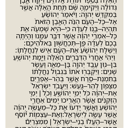
גְּדוֹלָ֔ה וַיְקִימֶ֣הָ שָּׁ֔ם תַּ֚חַת הָֽאַלָּ֔ה אֲשֶׁ֖ר
בְּמִקְדַּ֥שׁ יְהוָֽה
:
וַיֹּ֨אמֶר יְהוֹשֻׁ֜עַ
אֶל
–
כָּל
–
הָעָ֗ם הִנֵּ֨ה הָאֶ֤בֶן הַזֹּאת֙
תִּֽהְיֶה
–
בָּ֣נוּ לְעֵדָ֔ה כִּֽי
–
הִ֣יא שָׁמְעָ֗ה אֵ֚ת
כָּל
–
אִמְרֵ֣י יְהוָ֔ה אֲשֶׁ֥ר דִּבֶּ֖ר עִמָּ֑נוּ וְהָיְתָ֤ה
בָכֶם֙ לְעֵדָ֔ה פֶּֽן
–
תְּכַחֲשׁ֖וּן בֵּאלֹהֵיכֶֽם
:
וַיְשַׁלַּ֤ח יְהוֹשֻׁ֙עַ֙ אֶת
–
הָעָ֔ם אִ֖ישׁ לְנַחֲלָתֽוֹ
:
וַיְהִ֗י אַֽחֲרֵי֙ הַדְּבָרִ֣ים הָאֵ֔לֶּה וַיָּ֛מָת יְהוֹשֻׁ֥עַ
בִּן
–
נ֖וּן עֶ֣בֶד יְהוָ֑ה בֶּן
–
מֵאָ֥ה וָעֶ֖שֶׂר
שָׁנִֽים
:
וַיִּקְבְּר֤וּ אֹתוֹ֙ בִּגְב֣וּל נַחֲלָת֔וֹ
בְּתִמְנַת
–
סֶ֖רַח אֲשֶׁ֣ר בְּהַר
–
אֶפְרָ֑יִם
מִצְּפ֖וֹן לְהַר
–
גָּֽעַשׁ
:
וַיַּעֲבֹ֤ד יִשְׂרָאֵל֙
אֶת
–
יְהוָ֔ה כֹּ֖ל יְמֵ֣י יְהוֹשֻׁ֑עַ וְכֹ֣ל
|
יְמֵ֣י
הַזְּקֵנִ֗ים אֲשֶׁ֨ר הֶאֱרִ֤יכוּ יָמִים֙ אַחֲרֵ֣י
יְהוֹשֻׁ֔עַ וַאֲשֶׁ֣ר יָדְע֗וּ אֵ֚ת כָּל
–
מַעֲשֵׂ֣ה יְהוָ֔ה
אֲשֶׁ֥ר עָשָׂ֖ה לְיִשְׂרָאֵֽל
:
וְאֶת
–
עַצְמ֣וֹת י֠וֹסֵף
אֲשֶׁר
–
הֶעֱל֨וּ בְנֵי
–
יִשְׂרָאֵ֥ל
|
מִמִּצְרַיִם֮