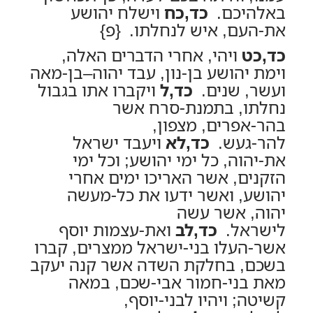
באלהיכם.
כד,כח
וישלח יהושע
את-העם, איש לנחלתו. {פ}
כד,כט
ויהי, אחרי הדברים האלה,
וימת יהושע בן-נון, עבד יהוה–בן-מאה
ועשר, שנים.
כד,ל
ויקברו אתו בגבול
נחלתו, בתמנת-סרח אשר
בהר-אפרים, מצפון,
להר-געש.
כד,לא
ויעבד ישראל
את-יהוה, כל ימי יהושע; וכל ימי
הזקנים, אשר האריכו ימים אחרי
יהושע, ואשר ידעו את כל-מעשה
יהוה, אשר עשה
לישראל.
כד,לב
ואת-עצמות יוסף
אשר-העלו בני-ישראל ממצרים, קברו
בשכם, בחלקת השדה אשר קנה יעקב
מאת בני-חמור אבי-שכם, במאה
קשיטה; ויהיו לבני-יוסף,