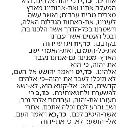
אחרים.
כד,יז
כי יהוה אלהינו, הוא
המעלה אתנו ואת-אבותינו מארץ
מצרים מבית עבדים; ואשר עשה
לעינינו, את-האתות הגדלות האלה,
וישמרנו בכל-הדרך אשר הלכנו בה,
ובכל העמים אשר עברנו
בקרבם.
כד,יח
ויגרש יהוה
את-כל-העמים, ואת-האמרי ישב
הארץ–מפנינו; גם-אנחנו נעבד
את-יהוה, כי-הוא
אלהינו.
כד,יט
ויאמר יהושע אל-העם,
לא תוכלו לעבד את-יהוה–כי-אלהים
קדשים, הוא: אל-קנוא הוא, לא-ישא
לפשעכם ולחטאותיכם.
כד,כ
כי
תעזבו את-יהוה, ועבדתם אלהי נכר;
ושב והרע לכם וכלה אתכם, אחרי
אשר-היטיב לכם.
כד,כא
ויאמר העם,
אל-יהושע: לא, כי את-יהוה