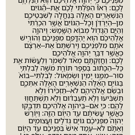
לָכֶֽם
:
רְאוּ֩ הִפַּ֨לְתִּי לָכֶ֜ם אֶֽת
–
הַ֠גּוֹיִם
הַנִּשְׁאָרִ֥ים הָאֵ֛לֶּה בְּנַחֲלָ֖ה לְשִׁבְטֵיכֶ֑ם
מִן
–
הַיַּרְדֵּ֗ן וְכָל
–
הַגּוֹיִם֙ אֲשֶׁ֣ר הִכְרַ֔תִּי
וְהַיָּ֥ם הַגָּד֖וֹל מְב֥וֹא הַשָּֽׁמֶשׁ
:
וַיהוָ֣ה
אֱלֹֽהֵיכֶ֗ם ה֚וּא יֶהְדֳּפֵ֣ם מִפְּנֵיכֶ֔ם וְהוֹרִ֥ישׁ
אֹתָ֖ם מִלִּפְנֵיכֶ֑ם וִֽירִשְׁתֶּם֙ אֶת
–
אַרְצָ֔ם
כַּאֲשֶׁ֥ר דִּבֶּ֛ר יְהוָ֥ה אֱלֹהֵיכֶ֖ם
לָכֶֽם
:
וַחֲזַקְתֶּ֣ם מְאֹ֔ד לִשְׁמֹ֣ר וְלַעֲשׂ֔וֹת אֵ֚ת
כָּל
–
הַכָּת֔וּב בְּסֵ֖פֶר תּוֹרַ֣ת מֹשֶׁ֑ה לְבִלְתִּ֥י
סוּר
–
מִמֶּ֖נּוּ יָמִ֥ין וּשְׂמֹֽאול
:
לְבִלְתִּי
–
בוֹא֙
בַּגּוֹיִ֣ם הָאֵ֔לֶּה הַנִּשְׁאָרִ֥ים הָאֵ֖לֶּה אִתְּכֶ֑ם
וּבְשֵׁ֨ם אֱלֹהֵיהֶ֤ם לֹא
–
תַזְכִּ֙ירוּ֙ וְלֹ֣א
תַשְׁבִּ֔יעוּ וְלֹ֣א תַעַבְד֔וּם וְלֹ֥א תִֽשְׁתַּחֲו֖וּ
לָהֶֽם
:
כִּ֛י אִם
–
בַּיהוָ֥ה אֱלֹהֵיכֶ֖ם תִּדְבָּ֑קוּ
כַּאֲשֶׁ֣ר עֲשִׂיתֶ֔ם עַ֖ד הַיּ֥וֹם הַזֶּֽה
:
וַיּ֤וֹרֶשׁ
יְהוָה֙ מִפְּנֵיכֶ֔ם גּוֹיִ֖ם גְּדֹלִ֣ים וַעֲצוּמִ֑ים
וְאַתֶּ֗ם לֹא
–
עָ֤מַד אִישׁ֙ בִּפְנֵיכֶ֔ם עַ֖ד הַיּ֥וֹם