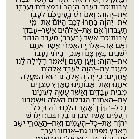
אֲבוֹתֵיכֶ֜ם בְּעֵ֤בֶר הַנָּהָר֙ וּבְמִצְרַ֔יִם וְעִבְד֖וּ
אֶת
–
יְהוָֽה
:
וְאִם֩ רַ֨ע בְּֽעֵינֵיכֶ֜ם לַעֲבֹ֣ד
אֶת
–
יְהוָ֗ה בַּחֲר֨וּ לָכֶ֣ם הַיּוֹם֮ אֶת
–
מִ֣י
תַעֲבֹדוּן֒ אִ֣ם אֶת
–
אֱלֹהִ֞ים אֲשֶׁר
–
עָבְד֣וּ
אֲבוֹתֵיכֶ֗ם אֲשֶׁר֙
(
בעבר
)
מֵעֵ֣בֶר הַנָּהָ֔ר
וְאִם֙ אֶת
–
אֱלֹהֵ֣י הָאֱמֹרִ֔י אֲשֶׁ֥ר אַתֶּ֖ם
יֹשְׁבִ֣ים בְּאַרְצָ֑ם וְאָנֹכִ֣י וּבֵיתִ֔י נַעֲבֹ֖ד
אֶת
–
יְהוָֽה
:
וַיַּ֤עַן הָעָם֙ וַיֹּ֔אמֶר חָלִ֣ילָה לָּ֔נוּ
מֵעֲזֹ֖ב אֶת
–
יְהוָ֑ה לַעֲבֹ֖ד אֱלֹהִ֥ים
אֲחֵרִֽים
:
כִּ֚י יְהוָ֣ה אֱלֹהֵ֔ינוּ הוּא֩ הַמַּעֲלֶ֨ה
אֹתָ֧נוּ וְאֶת
–
אֲבוֹתֵ֛ינוּ מֵאֶ֥רֶץ מִצְרַ֖יִם
מִבֵּ֣ית עֲבָדִ֑ים וַאֲשֶׁ֧ר עָשָׂ֣ה לְעֵינֵ֗ינוּ
אֶת
–
הָאֹת֤וֹת הַגְּדֹלוֹת֙ הָאֵ֔לֶּה וַֽיִּשְׁמְרֵ֗נוּ
בְּכָל
–
הַדֶּ֙רֶךְ֙ אֲשֶׁ֣ר הָלַ֣כְנוּ בָ֔הּ וּבְכֹל֙
הָֽעַמִּ֔ים אֲשֶׁ֥ר עָבַ֖רְנוּ בְּקִרְבָּֽם
:
וַיְגָ֨רֶשׁ
יְהוָ֜ה אֶת
–
כָּל
–
הָעַמִּ֗ים וְאֶת
–
הָאֱמֹרִ֛י יֹשֵׁ֥ב
הָאָ֖רֶץ מִפָּנֵ֑ינוּ גַּם
–
אֲנַ֙חְנוּ֙ נַעֲבֹ֣ד
אֶת
–
יְהוָ֔ה כִּי
–
ה֖וּא אֱלֹהֵֽינוּ
:
וַיֹּ֨אמֶר