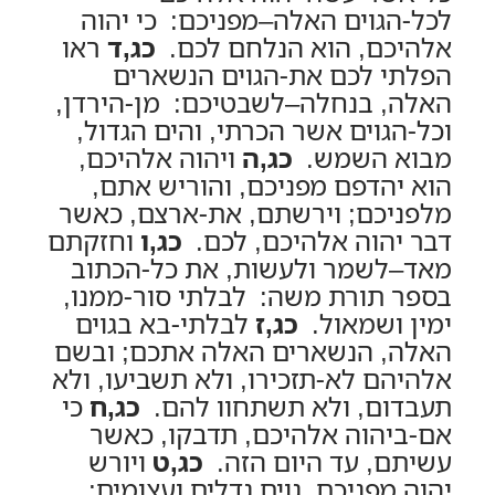
לכל-הגוים האלה–מפניכם: כי יהוה
אלהיכם, הוא הנלחם לכם.
כג,ד
ראו
הפלתי לכם את-הגוים הנשארים
האלה, בנחלה–לשבטיכם: מן-הירדן,
וכל-הגוים אשר הכרתי, והים הגדול,
מבוא השמש.
כג,ה
ויהוה אלהיכם,
הוא יהדפם מפניכם, והוריש אתם,
מלפניכם; וירשתם, את-ארצם, כאשר
דבר יהוה אלהיכם, לכם.
כג,ו
וחזקתם
מאד–לשמר ולעשות, את כל-הכתוב
בספר תורת משה: לבלתי סור-ממנו,
ימין ושמאול.
כג,ז
לבלתי-בא בגוים
האלה, הנשארים האלה אתכם; ובשם
אלהיהם לא-תזכירו, ולא תשביעו, ולא
תעבדום, ולא תשתחוו להם.
כג,ח
כי
אם-ביהוה אלהיכם, תדבקו, כאשר
עשיתם, עד היום הזה.
כג,ט
ויורש
יהוה מפניכם, גוים גדלים ועצומים;