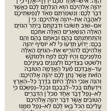
הַזֶּֽה
:
אִישׁ
–
אֶחָ֥ד מִכֶּ֖ם יִרְדָּף
–
אָ֑לֶף כִּ֣י
|
יְהוָ֣ה אֱלֹהֵיכֶ֗ם ה֚וּא הַנִּלְחָ֣ם לָכֶ֔ם כַּאֲשֶׁ֖ר
דִּבֶּ֥ר לָכֶֽם
:
וְנִשְׁמַרְתֶּ֥ם מְאֹ֖ד לְנַפְשֹֽׁתֵיכֶ֑ם
לְאַהֲבָ֖ה אֶת
–
יְהוָ֥ה אֱלֹהֵיכֶֽם
:
כִּ֣י
|
אִם
–
שׁ֣וֹב תָּשׁ֗וּבוּ וּדְבַקְתֶּם֙ בְּיֶ֙תֶר֙ הַגּוֹיִ֣ם
הָאֵ֔לֶּה הַנִּשְׁאָרִ֥ים הָאֵ֖לֶּה אִתְּכֶ֑ם
וְהִֽתְחַתַּנְתֶּ֥ם בָּהֶ֛ם וּבָאתֶ֥ם בָּהֶ֖ם וְהֵ֥ם
בָּכֶֽם
:
יָד֙וֹעַ֙ תֵּֽדְע֔וּ כִּי֩ לֹ֨א יוֹסִ֜יף יְהוָ֣ה
אֱלֹהֵיכֶ֗ם לְהוֹרִ֛ישׁ אֶת
–
הַגּוֹיִ֥ם הָאֵ֖לֶּה
מִלִּפְנֵיכֶ֑ם וְהָי֨וּ לָכֶ֜ם לְפַ֣ח וּלְמוֹקֵ֗שׁ
וּלְשֹׁטֵ֤ט בְּצִדֵּיכֶם֙ וְלִצְנִנִ֣ים בְּעֵינֵיכֶ֔ם
עַד
–
אֲבָדְכֶ֗ם מֵ֠עַל הָאֲדָמָ֤ה הַטּוֹבָה֙
הַזֹּ֔את אֲשֶׁר֙ נָתַ֣ן לָכֶ֔ם יְהוָ֖ה אֱלֹהֵיכֶֽם
:
וְהִנֵּ֨ה אָנֹכִ֤י הוֹלֵךְ֙ הַיּ֔וֹם בְּדֶ֖רֶךְ כָּל
–
הָאָ֑רֶץ
וִידַעְתֶּ֞ם בְּכָל
–
לְבַבְכֶ֣ם וּבְכָל
–
נַפְשְׁכֶ֗ם כִּ֣י
לֹֽא
–
נָפַל֩ דָּבָ֨ר אֶחָ֜ד מִכֹּ֣ל
|
הַדְּבָרִ֣ים
הַטּוֹבִ֗ים אֲשֶׁ֨ר דִּבֶּ֜ר יְהוָ֤ה אֱלֹהֵיכֶם֙
עֲלֵיכֶ֔ם הַכֹּל֙ בָּ֣אוּ לָכֶ֔ם לֹֽא
–
נָפַ֥ל מִמֶּ֖נּוּ