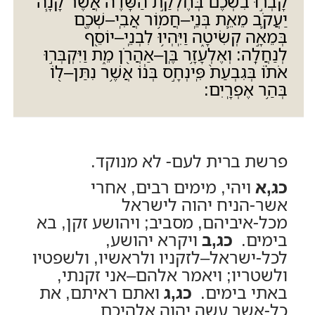
קָבְר֣וּ בִשְׁכֶם֒ בְּחֶלְקַ֣ת הַשָּׂדֶ֗ה אֲשֶׁ֨ר קָנָ֧ה
יַעֲקֹ֛ב מֵאֵ֛ת בְּנֵֽי
–
חֲמ֥וֹר אֲבִֽי
–
שְׁכֶ֖ם
בְּמֵאָ֣ה קְשִׂיטָ֑ה וַיִּֽהְי֥וּ לִבְנֵֽי
–
יוֹסֵ֖ף
לְנַחֲלָֽה
:
וְאֶלְעָזָ֥ר בֶּֽן
–
אַהֲרֹ֖ן מֵ֑ת וַיִּקְבְּר֣וּ
אֹת֗וֹ בְּגִבְעַת֙ פִּֽינְחָ֣ס בְּנ֔וֹ אֲשֶׁ֥ר נִתַּן
–
ל֖וֹ
בְּהַ֥ר אֶפְרָֽיִם:
פרשת ברית לעם- לא מנוקד.
כג,א
ויהי, מימים רבים, אחרי
אשר-הניח יהוה לישראל
מכל-איביהם, מסביב; ויהושע זקן, בא
בימים.
כג,ב
ויקרא יהושע,
לכל-ישראל–לזקניו ולראשיו, ולשפטיו
ולשטריו; ויאמר אלהם–אני זקנתי,
באתי בימים.
כג,ג
ואתם ראיתם, את
כל-אשר עשה יהוה אלהיכם