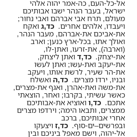
אל-כל-העם, כה-אמר יהוה אלהי
ישראל, בעבר הנהר ישבו אבותיכם
מעולם, תרח אבי אברהם ואבי נחור;
ויעבדו, אלהים אחרים.
כד,ג
ואקח
את-אביכם את-אברהם, מעבר הנהר,
ואולך אתו, בכל-ארץ כנען; וארב
(וארבה), את-זרעו, ואתן-לו,
את-יצחק.
כד,ד
ואתן ליצחק,
את-יעקב ואת-עשו; ואתן לעשו
את-הר שעיר, לרשת אותו, ויעקב
ובניו, ירדו מצרים.
כד,ה
ואשלח
את-משה ואת-אהרן, ואגף את-מצרים,
כאשר עשיתי, בקרבו; ואחר, הוצאתי
אתכם.
כד,ו
ואוציא את-אבותיכם
ממצרים, ותבאו הימה; וירדפו מצרים
אחרי אבותיכם, ברכב
ובפרשים–ים-סוף.
כד,ז
ויצעקו
אל-יהוה, וישם מאפל ביניכם ובין