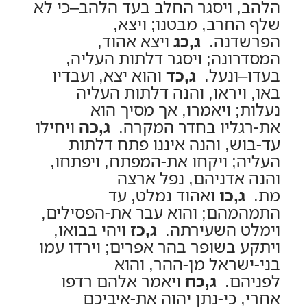
הלהב, ויסגר החלב בעד הלהב–כי לא
שלף החרב, מבטנו; ויצא,
הפרשדנה.
ג,כג
ויצא אהוד,
המסדרונה; ויסגר דלתות העליה,
בעדו–ונעל.
ג,כד
והוא יצא, ועבדיו
באו, ויראו, והנה דלתות העליה
נעלות; ויאמרו, אך מסיך הוא
את-רגליו בחדר המקרה.
ג,כה
ויחילו
עד-בוש, והנה איננו פתח דלתות
העליה; ויקחו את-המפתח, ויפתחו,
והנה אדניהם, נפל ארצה
מת.
ג,כו
ואהוד נמלט, עד
התמהמהם; והוא עבר את-הפסילים,
וימלט השעירתה.
ג,כז
ויהי בבואו,
ויתקע בשופר בהר אפרים; וירדו עמו
בני-ישראל מן-ההר, והוא
לפניהם.
ג,כח
ויאמר אלהם רדפו
אחרי, כי-נתן יהוה את-איביכם