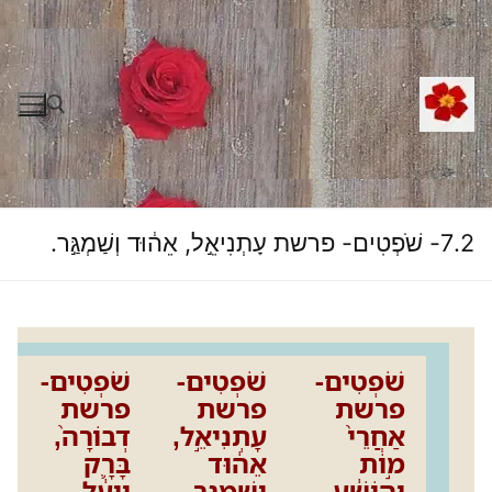
לג
תוכן
חפש:
7.2- שֹׁפְטִים- פרשת עָתְנִיאֵ֣ל, אֵה֔וּד וְשַׁמְגַּ֣ר.
שֹׁפְטִים-
שֹׁפְטִים-
שֹׁפְטִים-
פרשת
פרשת
פרשת
אַחֲרֵי֙
עָתְנִיאֵ֣ל,
דְבוֹרָה֙,
מ֣וֹת
אֵה֔וּד
בָּרָ֛ק
יְהוֹשֻׁ֔עַ.
וְשַׁמְגַּ֣ר.
וְיָעֵ֔ל.