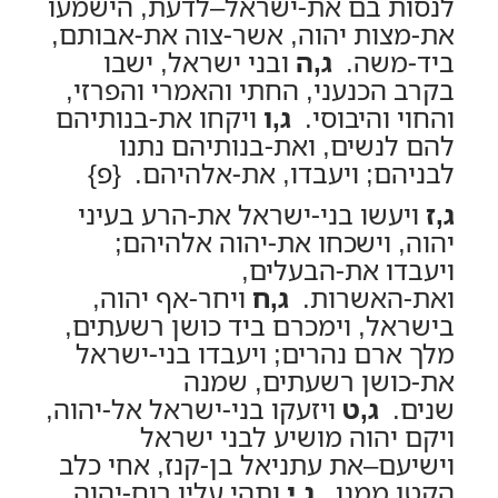
לנסות בם את-ישראל–לדעת, הישמעו
את-מצות יהוה, אשר-צוה את-אבותם,
ביד-משה.
ג,ה
ובני ישראל, ישבו
בקרב הכנעני, החתי והאמרי והפרזי,
והחוי והיבוסי.
ג,ו
ויקחו את-בנותיהם
להם לנשים, ואת-בנותיהם נתנו
לבניהם; ויעבדו, את-אלהיהם. {פ}
ג,ז
ויעשו בני-ישראל את-הרע בעיני
יהוה, וישכחו את-יהוה אלהיהם;
ויעבדו את-הבעלים,
ואת-האשרות.
ג,ח
ויחר-אף יהוה,
בישראל, וימכרם ביד כושן רשעתים,
מלך ארם נהרים; ויעבדו בני-ישראל
את-כושן רשעתים, שמנה
שנים.
ג,ט
ויזעקו בני-ישראל אל-יהוה,
ויקם יהוה מושיע לבני ישראל
וישיעם–את עתניאל בן-קנז, אחי כלב
הקטן ממנו.
ג,י
ותהי עליו רוח-יהוה,