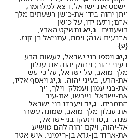
וישפט את-ישראל, ויצא למלחמה,
ויתן יהוה בידו את-כושן רשעתים מלך
ארם; ותעז ידו, על כושן
רשעתים.
ג,יא
ותשקט הארץ,
ארבעים שנה; וימת, עתניאל בן-קנז.
{פ}
ג,יב
ויספו בני ישראל, לעשות הרע
בעיני יהוה; ויחזק יהוה את-עגלון
מלך-מואב, על-ישראל, על כי-עשו
את-הרע, בעיני יהוה.
ג,יג
ויאסף אליו,
את-בני עמון ועמלק; וילך, ויך
את-ישראל, ויירשו, את-עיר
התמרים.
ג,יד
ויעבדו בני-ישראל
את-עגלון מלך-מואב, שמונה עשרה
שנה.
ג,טו
ויזעקו בני-ישראל,
אל-יהוה, ויקם יהוה להם מושיע
את-אהוד בן-גרא בן-הימיני, איש אטר