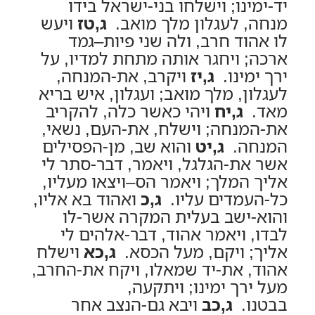
יד-ימינו; וישלחו בני-ישראל בידו
מנחה, לעגלון מלך מואב.
ג,טז
ויעש
לו אהוד חרב, ולה שני פיות–גמד
ארכה; ויחגר אותה מתחת למדיו, על
ירך ימינו.
ג,יז
ויקרב, את-המנחה,
לעגלון, מלך מואב; ועגלון, איש בריא
מאד.
ג,יח
ויהי כאשר כלה, להקריב
את-המנחה; וישלח, את-העם, נשאי,
המנחה.
ג,יט
והוא שב, מן-הפסילים
אשר את-הגלגל, ויאמר, דבר-סתר לי
אליך המלך; ויאמר הס–ויצאו מעליו,
כל-העמדים עליו.
ג,כ
ואהוד בא אליו,
והוא-ישב בעלית המקרה אשר-לו
לבדו, ויאמר אהוד, דבר-אלהים לי
אליך; ויקם, מעל הכסא.
ג,כא
וישלח
אהוד, את-יד שמאלו, ויקח את-החרב,
מעל ירך ימינו; ויתקעה,
בבטנו.
ג,כב
ויבא גם-הנצב אחר