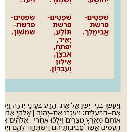
שֹׁפְטִים-
שֹׁפְטִים-
שֹׁפְטִים-
פרשת
פרשת
פרשת–
אֲבִימֶ֤לֶךְ.
תּוֹלָ֧ע,
שִׁמְשׁ֑וֹן.
יָאִ֖יר,
יִפְתָּ֣ח,
אִבְצָ֖ן,
אֵיל֖וֹן
וְעַבְדּ֥וֹן.
וַיַּעֲשׂ֧וּ בְנֵֽי
–
יִשְׂרָאֵ֛ל אֶת
–
הָרַ֖ע בְּעֵינֵ֣י יְהוָ֑ה וַיַּעַבְ
אֶת
–
הַבְּעָלִֽים
:
וַיַּעַזְב֞וּ אֶת
–
יְהוָ֣ה
|
אֱלֹהֵ֣י אֲבוֹתָ
אוֹתָם֮ מֵאֶ֣רֶץ מִצְרַיִם֒ וַיֵּלְכ֞וּ אַחֲרֵ֣י
|
אֱלֹהִ֣ים אֲחֵ
הָֽעַמִּים֙ אֲשֶׁר֙ סְבִיב֣וֹתֵיהֶ֔ם וַיִּֽשְׁתַּחֲו֖וּ לָהֶ֑ם וַיַּכְעִ