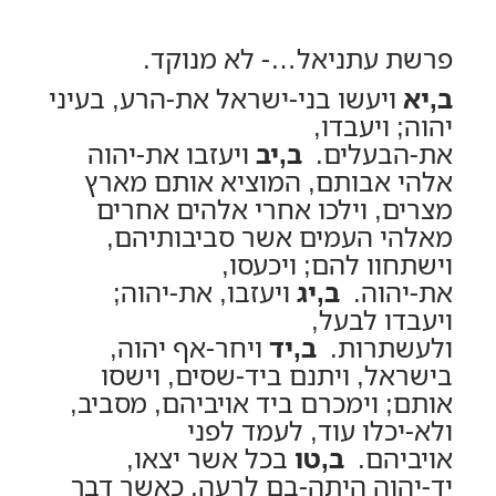
פרשת עתניאל…- לא מנוקד.
ב,יא
ויעשו בני-ישראל את-הרע, בעיני
יהוה; ויעבדו,
את-הבעלים.
ב,יב
ויעזבו את-יהוה
אלהי אבותם, המוציא אותם מארץ
מצרים, וילכו אחרי אלהים אחרים
מאלהי העמים אשר סביבותיהם,
וישתחוו להם; ויכעסו,
את-יהוה.
ב,יג
ויעזבו, את-יהוה;
ויעבדו לבעל,
ולעשתרות.
ב,יד
ויחר-אף יהוה,
בישראל, ויתנם ביד-שסים, וישסו
אותם; וימכרם ביד אויביהם, מסביב,
ולא-יכלו עוד, לעמד לפני
אויביהם.
ב,טו
בכל אשר יצאו,
יד-יהוה היתה-בם לרעה, כאשר דבר