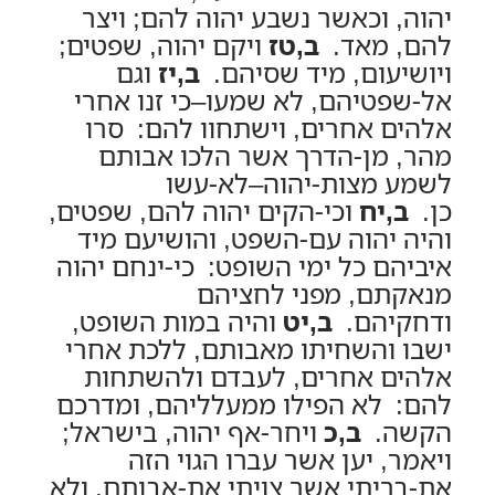
יהוה, וכאשר נשבע יהוה להם; ויצר
להם, מאד.
ב,טז
ויקם יהוה, שפטים;
ויושיעום, מיד שסיהם.
ב,יז
וגם
אל-שפטיהם, לא שמעו–כי זנו אחרי
אלהים אחרים, וישתחוו להם: סרו
מהר, מן-הדרך אשר הלכו אבותם
לשמע מצות-יהוה–לא-עשו
כן.
ב,יח
וכי-הקים יהוה להם, שפטים,
והיה יהוה עם-השפט, והושיעם מיד
איביהם כל ימי השופט: כי-ינחם יהוה
מנאקתם, מפני לחציהם
ודחקיהם.
ב,יט
והיה במות השופט,
ישבו והשחיתו מאבותם, ללכת אחרי
אלהים אחרים, לעבדם ולהשתחות
להם: לא הפילו ממעלליהם, ומדרכם
הקשה.
ב,כ
ויחר-אף יהוה, בישראל;
ויאמר, יען אשר עברו הגוי הזה
את-בריתי אשר צויתי את-אבותם, ולא