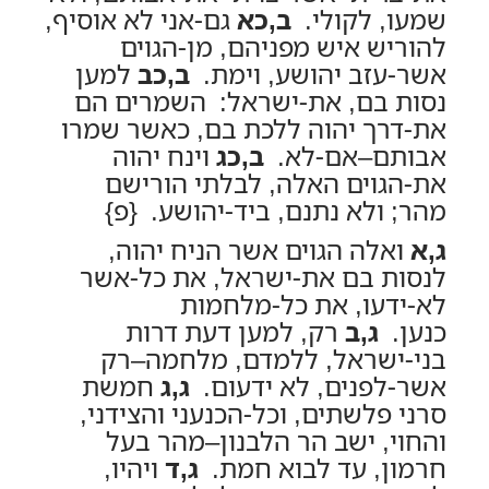
שמעו, לקולי.
ב,כא
גם-אני לא אוסיף,
להוריש איש מפניהם, מן-הגוים
אשר-עזב יהושע, וימת.
ב,כב
למען
נסות בם, את-ישראל: השמרים הם
את-דרך יהוה ללכת בם, כאשר שמרו
אבותם–אם-לא.
ב,כג
וינח יהוה
את-הגוים האלה, לבלתי הורישם
מהר; ולא נתנם, ביד-יהושע. {פ}
ג,א
ואלה הגוים אשר הניח יהוה,
לנסות בם את-ישראל, את כל-אשר
לא-ידעו, את כל-מלחמות
כנען.
ג,ב
רק, למען דעת דרות
בני-ישראל, ללמדם, מלחמה–רק
אשר-לפנים, לא ידעום.
ג,ג
חמשת
סרני פלשתים, וכל-הכנעני והצידני,
והחוי, ישב הר הלבנון–מהר בעל
חרמון, עד לבוא חמת.
ג,ד
ויהיו,