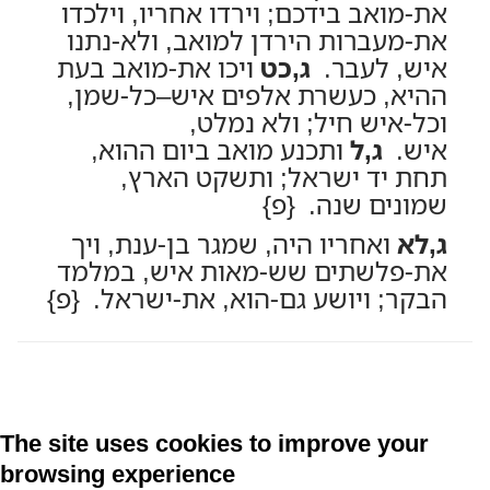
את-מואב בידכם; וירדו אחריו, וילכדו
את-מעברות הירדן למואב, ולא-נתנו
איש, לעבר.
ג,כט
ויכו את-מואב בעת
ההיא, כעשרת אלפים איש–כל-שמן,
וכל-איש חיל; ולא נמלט,
איש.
ג,ל
ותכנע מואב ביום ההוא,
תחת יד ישראל; ותשקט הארץ,
שמונים שנה. {פ}
ג,לא
ואחריו היה, שמגר בן-ענת, ויך
את-פלשתים שש-מאות איש, במלמד
הבקר; ויושע גם-הוא, את-ישראל. {פ}
The site uses cookies to improve your
browsing experience